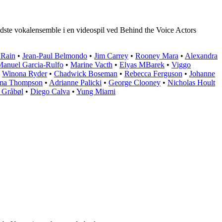
edste vokalensemble i en videospil ved Behind the Voice Actors
 Rain
•
Jean-Paul Belmondo
•
Jim Carrey
•
Rooney Mara
•
Alexandra
Manuel Garcia-Rulfo
•
Marine Vacth
•
Elyas MBarek
•
Viggo
•
Winona Ryder
•
Chadwick Boseman
•
Rebecca Ferguson
•
Johanne
a Thompson
•
Adrianne Palicki
•
George Clooney
•
Nicholas Hoult
 Gråbøl
•
Diego Calva
•
Yung Miami