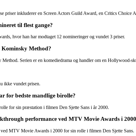
 Disse priser inkluderer en Screen Actors Guild Award, en Critics Choic
eret til flest gange?
wards, hvor han har modtaget 12 nomineringer og vundet 3 priser.
The Kominsky Method?
y Method. Serien er en komediedrama og handler om en Hollywood-skues
u ikke vundet prisen.
r for bedste mandlige birolle?
lle for sin præstation i filmen Den Sjette Sans i år 2000.
reakthrough performance ved MTV Movie Awards i 200
 ved MTV Movie Awards i 2000 for sin rolle i filmen Den Sjette Sans.