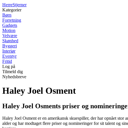
Herre
Stjerner
Kategorier
Børn
Forretning
Gadgets
Motion
Velvære
Skønhed
Byggeri
Interiør
Eventyr
Fritid
Log på
Tilmeld dig
Nyhedsbreve
Haley Joel Osment
Haley Joel Osments priser og nomineringe
Haley Joel Osment er en amerikansk skuespiller, der har opnået stor 
alder og har modtaget flere priser og nomineringer for sit talent og si