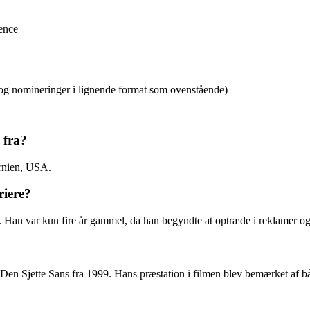
gence
r og nomineringer i lignende format som ovenstående)
 fra?
ornien, USA.
riere?
. Han var kun fire år gammel, da han begyndte at optræde i reklamer o
 Den Sjette Sans fra 1999. Hans præstation i filmen blev bemærket af bå