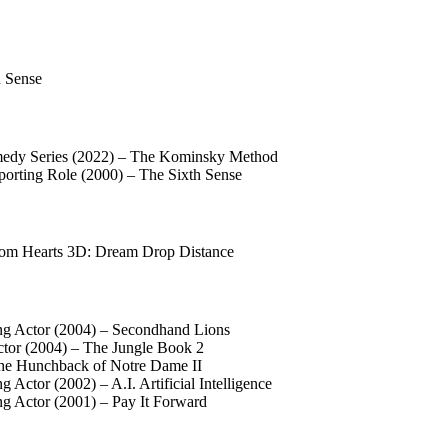
h Sense
medy Series (2022) – The Kominsky Method
porting Role (2000) – The Sixth Sense
dom Hearts 3D: Dream Drop Distance
ng Actor (2004) – Secondhand Lions
ctor (2004) – The Jungle Book 2
The Hunchback of Notre Dame II
Actor (2002) – A.I. Artificial Intelligence
ng Actor (2001) – Pay It Forward