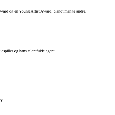
e Award og en Young Artist Award, blandt mange andre.
piller og hans talentfulde agent.
0?