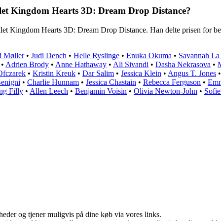
pillet Kingdom Hearts 3D: Dream Drop Distance?
pillet Kingdom Hearts 3D: Dream Drop Distance. Han delte prisen for b
 Møller
•
Judi Dench
•
Helle Ryslinge
•
Enuka Okuma
•
Savannah La
•
Adrien Brody
•
Anne Hathaway
•
Ali Sivandi
•
Dasha Nekrasova
•
Ofczarek
•
Kristin Kreuk
•
Dar Salim
•
Jessica Klein
•
Angus T. Jones
enigni
•
Charlie Hunnam
•
Jessica Chastain
•
Rebecca Ferguson
•
Emm
ng Filly
•
Allen Leech
•
Benjamin Voisin
•
Olivia Newton-John
•
Sofie
eder og tjener muligvis på dine køb via vores links.