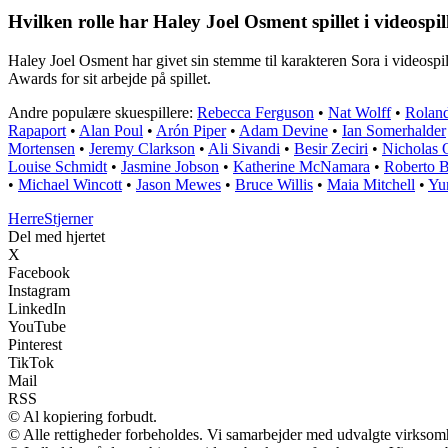
Hvilken rolle har Haley Joel Osment spillet i videos
Haley Joel Osment har givet sin stemme til karakteren Sora i videos
Awards for sit arbejde på spillet.
Andre populære skuespillere:
Rebecca Ferguson
•
Nat Wolff
•
Roland
Rapaport
•
Alan Poul
•
Arón Piper
•
Adam Devine
•
Ian Somerhalder
Mortensen
•
Jeremy Clarkson
•
Ali Sivandi
•
Besir Zeciri
•
Nicholas 
Louise Schmidt
•
Jasmine Jobson
•
Katherine McNamara
•
Roberto B
•
Michael Wincott
•
Jason Mewes
•
Bruce Willis
•
Maia Mitchell
•
Yu
Herre
Stjerner
Del med hjertet
X
Facebook
Instagram
LinkedIn
YouTube
Pinterest
TikTok
Mail
RSS
© Al kopiering forbudt.
© Alle rettigheder forbeholdes. Vi samarbejder med udvalgte virksomh