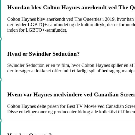
Hvordan blev Colton Haynes anerkendt ved The Qu
Colton Haynes blev anerkendt ved The Queerties i 2019, hvor han b
der hylder LGBTQ+-samfundet og de kulturudtryk, der er forbundet 
inden for LGBTQ+-samfundet.
Hvad er Swindler Seduction?
Swindler Seduction er en tv-film, hvor Colton Haynes spiller en a
der forsøger at lokke et offer ind i et farligt spil af bedrag og man
Hvem var Haynes medvindere ved Canadian Screen 
Colton Haynes delte prisen for Best TV Movie ved Canadian Screen
Disse enkeltpersoner og producenter bidrog alle kollektivt til filme