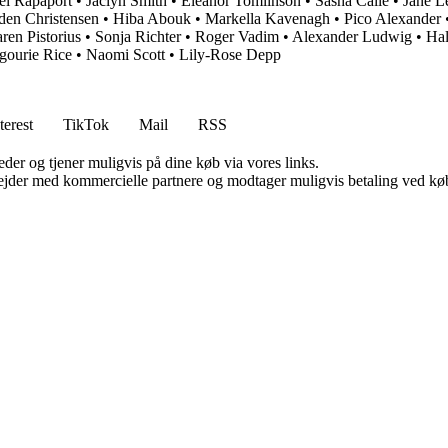
el Rapaport
•
Jaclyn Smith
•
Eleanor Tomlinson
•
Sasha Calle
•
Jane L
en Christensen
•
Hiba Abouk
•
Markella Kavenagh
•
Pico Alexander
ren Pistorius
•
Sonja Richter
•
Roger Vadim
•
Alexander Ludwig
•
Hal
gourie Rice
•
Naomi Scott
•
Lily-Rose Depp
terest
TikTok
Mail
RSS
er og tjener muligvis på dine køb via vores links.
jder med kommercielle partnere og modtager muligvis betaling ved køb.