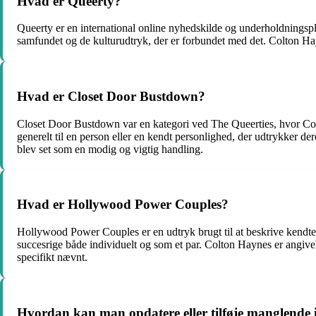
Hvad er Queerty?
Queerty er en international online nyhedskilde og underholdnings
samfundet og de kulturudtryk, der er forbundet med det. Colton H
Hvad er Closet Door Bustdown?
Closet Door Bustdown var en kategori ved The Queerties, hvor Col
generelt til en person eller en kendt personlighed, der udtrykker de
blev set som en modig og vigtig handling.
Hvad er Hollywood Power Couples?
Hollywood Power Couples er en udtryk brugt til at beskrive kendte pa
succesrige både individuelt og som et par. Colton Haynes er angive
specifikt nævnt.
Hvordan kan man opdatere eller tilføje manglende i