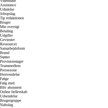
Videnbase
Assistance
Udtalelse
Jobopslag
Tip redaktionen
Bruger
Min oversigt
Betaling
Udgifter
Gevinster
Ressourcer
Samarbejdsform
Brand
Støtter
Provisionstager
Teammedlem
Pressezone
Henvendelse
Følge
Følg med
Bliv abonnent
Online fællesskab
Udsendelse
Brugergruppe
Nabolag