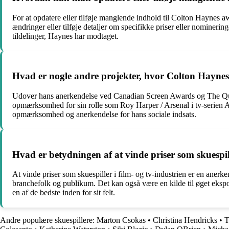
For at opdatere eller tilføje manglende indhold til Colton Haynes aw
ændringer eller tilføje detaljer om specifikke priser eller nomineri
tildelinger, Haynes har modtaget.
Hvad er nogle andre projekter, hvor Colton Haynes 
Udover hans anerkendelse ved Canadian Screen Awards og The Queer
opmærksomhed for sin rolle som Roy Harper / Arsenal i tv-serien 
opmærksomhed og anerkendelse for hans sociale indsats.
Hvad er betydningen af at vinde priser som skuespill
At vinde priser som skuespiller i film- og tv-industrien er en anerk
branchefolk og publikum. Det kan også være en kilde til øget ekspone
en af de bedste inden for sit felt.
Andre populære skuespillere:
Marton Csokas
•
Christina Hendricks
•
T