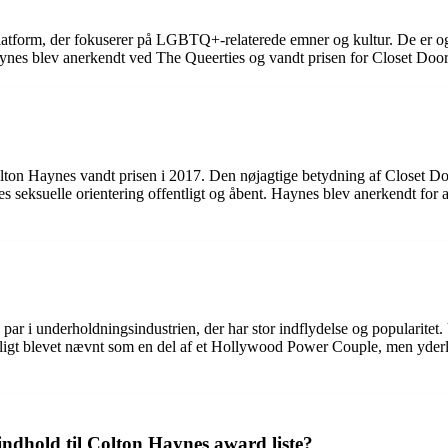
platform, der fokuserer på LGBTQ+-relaterede emner og kultur. De er o
aynes blev anerkendt ved The Queerties og vandt prisen for Closet Doo
ton Haynes vandt prisen i 2017. Den nøjagtige betydning af Closet D
res seksuelle orientering offentligt og åbent. Haynes blev anerkendt for
r i underholdningsindustrien, der har stor indflydelse og popularitet. U
ligt blevet nævnt som en del af et Hollywood Power Couple, men yderli
ndhold til Colton Haynes award liste?