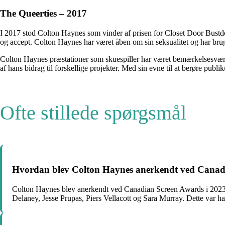
The Queerties – 2017
I 2017 stod Colton Haynes som vinder af prisen for Closet Door Bustdo
og accept. Colton Haynes har været åben om sin seksualitet og har brug
Colton Haynes præstationer som skuespiller har været bemærkelsesværd
af hans bidrag til forskellige projekter. Med sin evne til at berøre pu
Ofte stillede spørgsmål
Hvordan blev Colton Haynes anerkendt ved Canad
Colton Haynes blev anerkendt ved Canadian Screen Awards i 2023, 
Delaney, Jesse Prupas, Piers Vellacott og Sara Murray. Dette var 