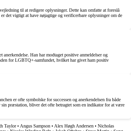
jledning til at redigere oplysninger. Dette kan omfatte at foreslå
 er det vigtigt at have nøjagtige og verificerbare oplysninger om de
t anerkendelse. Han har modtaget positive anmeldelser og
inden for LGBTQ+-samfundet, hvilket har givet ham positiv
 branchen er ofte symbolske for successen og anerkendelsen fra både
in præstation, bliver det ofte betragtet som en indikator for at være
th Taylor
•
Angus Sampson
•
Alex Høgh Andersen
•
Nicholas