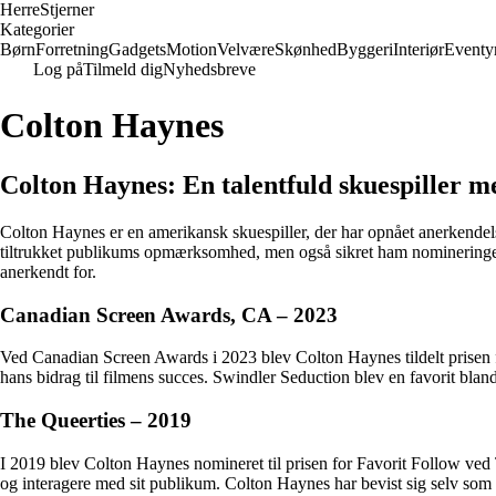
Herre
Stjerner
Kategorier
Børn
Forretning
Gadgets
Motion
Velvære
Skønhed
Byggeri
Interiør
Eventy
Log på
Tilmeld dig
Nyhedsbreve
Colton Haynes
Colton Haynes: En talentfuld skuespiller 
Colton Haynes er en amerikansk skuespiller, der har opnået anerkendelse 
tiltrukket publikums opmærksomhed, men også sikret ham nomineringer
anerkendt for.
Canadian Screen Awards, CA – 2023
Ved Canadian Screen Awards i 2023 blev Colton Haynes tildelt prisen 
hans bidrag til filmens succes. Swindler Seduction blev en favorit blan
The Queerties – 2019
I 2019 blev Colton Haynes nomineret til prisen for Favorit Follow ved
og interagere med sit publikum. Colton Haynes har bevist sig selv som