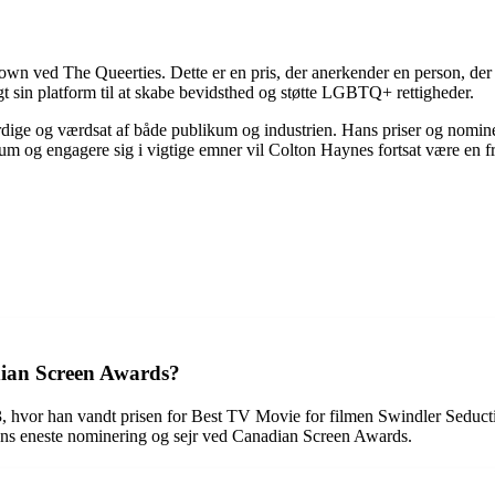
wn ved The Queerties. Dette er en pris, der anerkender en person, der
t sin platform til at skabe bevidsthed og støtte LGBTQ+ rettigheder.
ige og værdsat af både publikum og industrien. Hans priser og nomine
blikum og engagere sig i vigtige emner vil Colton Haynes fortsat være e
ian Screen Awards?
hvor han vandt prisen for Best TV Movie for filmen Swindler Seducti
hans eneste nominering og sejr ved Canadian Screen Awards.