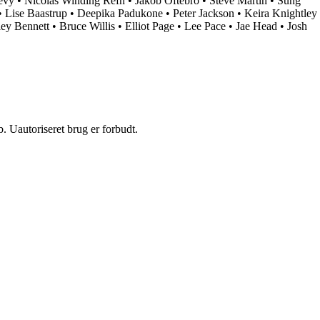
evy
•
Nicolas Winding Refn
•
Jakob Oftebro
•
Steve Martin
•
Sung
•
Lise Baastrup
•
Deepika Padukone
•
Peter Jackson
•
Keira Knightley
ey Bennett
•
Bruce Willis
•
Elliot Page
•
Lee Pace
•
Jae Head
•
Josh
 Uautoriseret brug er forbudt.