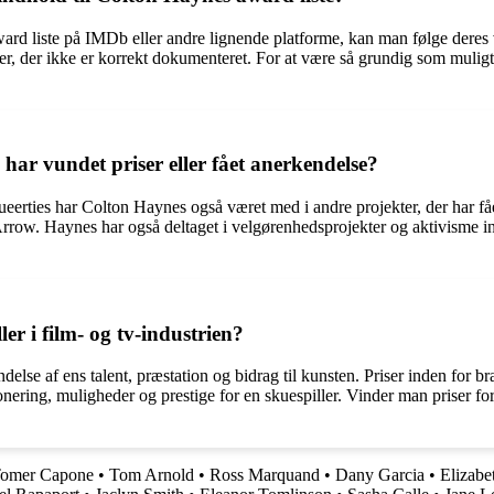
ard liste på IMDb eller andre lignende platforme, kan man følge deres ve
nger, der ikke er korrekt dokumenteret. For at være så grundig som muligt
har vundet priser eller fået anerkendelse?
ties har Colton Haynes også været med i andre projekter, der har fåe
Arrow. Haynes har også deltaget i velgørenhedsprojekter og aktivisme 
er i film- og tv-industrien?
endelse af ens talent, præstation og bidrag til kunsten. Priser inden for
ring, muligheder og prestige for en skuespiller. Vinder man priser for s
omer Capone
•
Tom Arnold
•
Ross Marquand
•
Dany Garcia
•
Elizabe