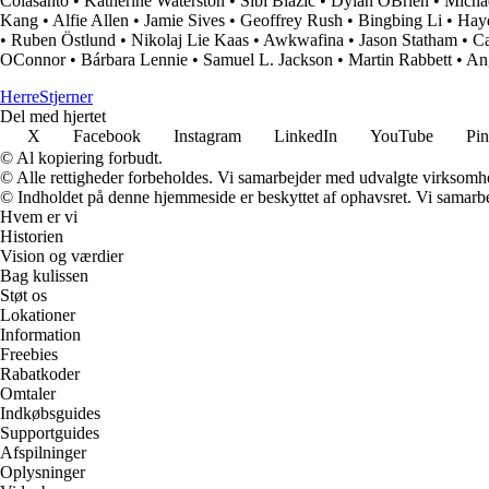
Colasanto
•
Katherine Waterston
•
Sibi Blazic
•
Dylan OBrien
•
Micha
Kang
•
Alfie Allen
•
Jamie Sives
•
Geoffrey Rush
•
Bingbing Li
•
Hayd
•
Ruben Östlund
•
Nikolaj Lie Kaas
•
Awkwafina
•
Jason Statham
•
Ca
OConnor
•
Bárbara Lennie
•
Samuel L. Jackson
•
Martin Rabbett
•
An
Herre
Stjerner
Del med hjertet
X
Facebook
Instagram
LinkedIn
YouTube
Pin
© Al kopiering forbudt.
© Alle rettigheder forbeholdes. Vi samarbejder med udvalgte virksomhed
© Indholdet på denne hjemmeside er beskyttet af ophavsret. Vi samarbe
Hvem er vi
Historien
Vision og værdier
Bag kulissen
Støt os
Lokationer
Information
Freebies
Rabatkoder
Omtaler
Indkøbsguides
Supportguides
Afspilninger
Oplysninger