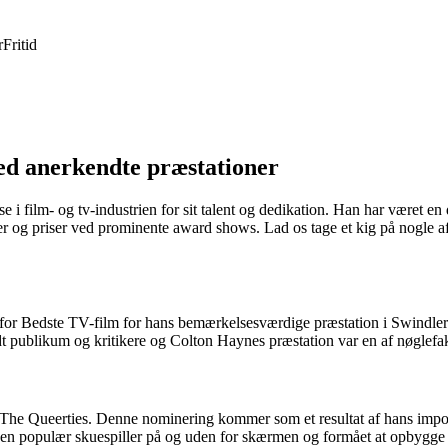
r
Fritid
med anerkendte præstationer
i film- og tv-industrien for sit talent og dedikation. Han har været en 
 og priser ved prominente award shows. Lad os tage et kig på nogle a
for Bedste TV-film for hans bemærkelsesværdige præstation i Swindler
dt publikum og kritikere og Colton Haynes præstation var en af nøglefak
 The Queerties. Denne nominering kommer som et resultat af hans impon
 en populær skuespiller på og uden for skærmen og formået at opbygge 