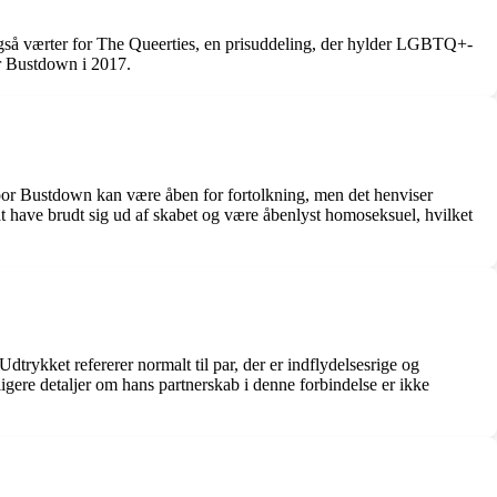
gså værter for The Queerties, en prisuddeling, der hylder LGBTQ+-
r Bustdown i 2017.
oor Bustdown kan være åben for fortolkning, men det henviser
 at have brudt sig ud af skabet og være åbenlyst homoseksuel, hvilket
dtrykket refererer normalt til par, der er indflydelsesrige og
gere detaljer om hans partnerskab i denne forbindelse er ikke