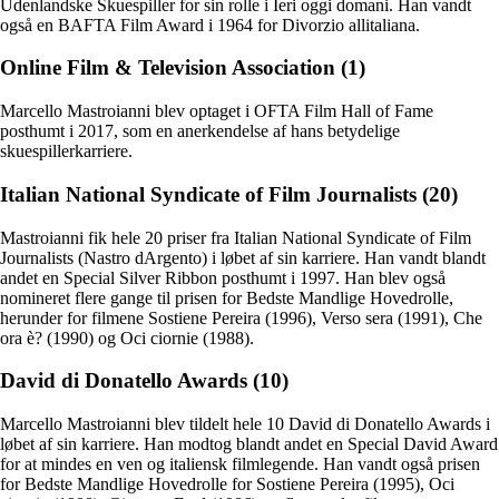
Udenlandske Skuespiller for sin rolle i Ieri oggi domani. Han vandt
også en BAFTA Film Award i 1964 for Divorzio allitaliana.
Online Film & Television Association (1)
Marcello Mastroianni blev optaget i OFTA Film Hall of Fame
posthumt i 2017, som en anerkendelse af hans betydelige
skuespillerkarriere.
Italian National Syndicate of Film Journalists (20)
Mastroianni fik hele 20 priser fra Italian National Syndicate of Film
Journalists (Nastro dArgento) i løbet af sin karriere. Han vandt blandt
andet en Special Silver Ribbon posthumt i 1997. Han blev også
nomineret flere gange til prisen for Bedste Mandlige Hovedrolle,
herunder for filmene Sostiene Pereira (1996), Verso sera (1991), Che
ora è? (1990) og Oci ciornie (1988).
David di Donatello Awards (10)
Marcello Mastroianni blev tildelt hele 10 David di Donatello Awards i
løbet af sin karriere. Han modtog blandt andet en Special David Award
for at mindes en ven og italiensk filmlegende. Han vandt også prisen
for Bedste Mandlige Hovedrolle for Sostiene Pereira (1995), Oci