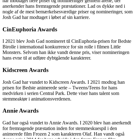
har modtaget flere priser og nomineringer gennem årene, der
anerkender hans fremragende præstationer. Lad os dykke ned i
nogle af de mest bemærkelsesværdige priser og nomineringer, som
Josh Gad har modtaget i løbet af sin karriere.
CinEuphoria Awards
I 2021 blev Josh Gad nomineret til CinEuphoria-prisen for Bedste
Birolle i international konkurrence for sin rolle i filmen Little
Monsters. Selvom han ikke vandt denne pris, viser nomineringen
hans evne til at udføre dybtgående karakterer.
Kidscreen Awards
Josh Gad har vundet to Kidscreen Awards. I 2021 modtog han
prisen for Bedste animerede serie – Tweens/Teens for hans
medvirken i serien Central Park. Dette viser hans talent som
stemmeaktør i animationsverdenen.
Annie Awards
Gad har også vundet to Annie Awards. I 2020 blev han anerkendt
for fremragende præstation inden for stemmeskuespil i den
animerede film Frozen 2 som karakteren Olaf. Han vandt også