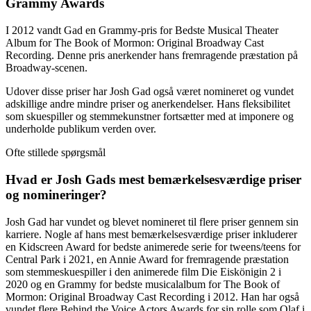
Grammy Awards
I 2012 vandt Gad en Grammy-pris for Bedste Musical Theater
Album for The Book of Mormon: Original Broadway Cast
Recording. Denne pris anerkender hans fremragende præstation på
Broadway-scenen.
Udover disse priser har Josh Gad også været nomineret og vundet
adskillige andre mindre priser og anerkendelser. Hans fleksibilitet
som skuespiller og stemmekunstner fortsætter med at imponere og
underholde publikum verden over.
Ofte stillede spørgsmål
Hvad er Josh Gads mest bemærkelsesværdige priser
og nomineringer?
Josh Gad har vundet og blevet nomineret til flere priser gennem sin
karriere. Nogle af hans mest bemærkelsesværdige priser inkluderer
en Kidscreen Award for bedste animerede serie for tweens/teens for
Central Park i 2021, en Annie Award for fremragende præstation
som stemmeskuespiller i den animerede film Die Eiskönigin 2 i
2020 og en Grammy for bedste musicalalbum for The Book of
Mormon: Original Broadway Cast Recording i 2012. Han har også
vundet flere Behind the Voice Actors Awards for sin rolle som Olaf i