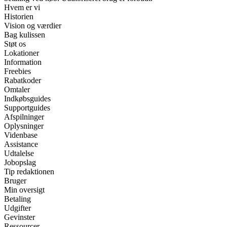
Hvem er vi
Historien
Vision og værdier
Bag kulissen
Støt os
Lokationer
Information
Freebies
Rabatkoder
Omtaler
Indkøbsguides
Supportguides
Afspilninger
Oplysninger
Videnbase
Assistance
Udtalelse
Jobopslag
Tip redaktionen
Bruger
Min oversigt
Betaling
Udgifter
Gevinster
Ressourcer