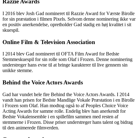
Razzie Awards
I 2016 blev Josh Gad nomineret til Razzie Award for Værste Birolle
for sin præstation i filmen Pixels. Selvom denne nominering ikke var
en positiv anerkendelse, opretholder Gad stadig en høj kvalitet i sit
skuespil.
Online Film & Television Association
I 2014 blev Gad nomineret til OFTA Film Award for Bedste
Stemmeskuespil for sin rolle som Olaf i Frozen. Denne nominering
understreger hans evne til at bringe karakterer til live gennem sin
unikke stemme.
Behind the Voice Actors Awards
Gad har vundet hele fire Behind the Voice Actors Awards. I 2014
vandt han prisen for Bedste Mandlige Vokale Præstation i en Birolle
i Frozen som Olaf. Han modtog også to af Peoples Choice Voice
Acting Awards for samme rolle. Endelig blev han anerkendt for
Bedste Vokalensemble i en spillefilm sammen med resten af
stemmerne i Frozen. Disse priser understreger hans talent og bidrag
til den animerede filmverden.