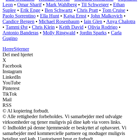
Leon
•
Omar Sharif
•
Mark Wahlberg
•
Til Schweiger
•
Ethan
Suplee
•
Erik Enge
•
Ben Schwartz
•
Chris Pratt
•
Tom Cruise
•
Paolo Sorrentino
•
Ella Hunt
•
Kajsa Ernst
•
John Malkovich
•
Candice Bergen
•
Michael Rosenbaum
•
Iain Glen
•
Anya Chalotra
•
Tammi Øst
•
Chris Klein
•
Keith David
•
Olivia Rodrigo
•
Antonio Banderas
•
Molly Ringwald
•
Jordin Sparks
•
Carla
Gugino
Herre
Stjerner
Del med hjertet
X
Facebook
Instagram
LinkedIn
YouTube
Pinterest
TikTok
Mail
RSS
© Al kopiering forbudt.
© Alle rettigheder forbeholdes. Vi samarbejder med udvalgte
virksomheder og tjener muligvis på dine køb via vores links.
© Indholdet på denne hjemmeside er beskyttet af ophavsret. Vi
samarbejder med kommercielle partnere og modtager muligvis
betaling ved køb. Uautoriseret brug er forbudt.