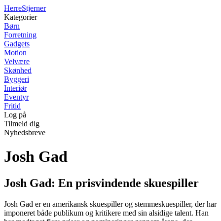
Herre
Stjerner
Kategorier
Børn
Forretning
Gadgets
Motion
Velvære
Skønhed
Byggeri
Interiør
Eventyr
Fritid
Log på
Tilmeld dig
Nyhedsbreve
Josh Gad
Josh Gad: En prisvindende skuespiller
Josh Gad er en amerikansk skuespiller og stemmeskuespiller, der har
imponeret både publikum og kritikere med sin alsidige talent. Han