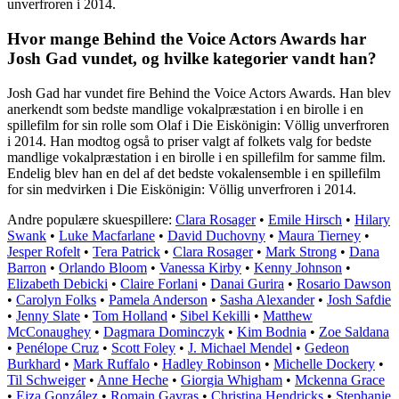
unverfroren i 2014.
Hvor mange Behind the Voice Actors Awards har
Josh Gad vundet, og hvilke kategorier vandt han?
Josh Gad har vundet fire Behind the Voice Actors Awards. Han blev
anerkendt som bedste mandlige vokalpræstation i en birolle i en
spillefilm for sin rolle som Olaf i Die Eiskönigin: Völlig unverfroren
i 2014. Han modtog også to priser valgt af folkets valg for bedste
mandlige vokalpræstation i en birolle i en spillefilm for samme film.
Endelig blev han en del af det bedste vokalensemble i en spillefilm
for sin medvirken i Die Eiskönigin: Völlig unverfroren i 2014.
Andre populære skuespillere:
Clara Rosager
•
Emile Hirsch
•
Hilary
Swank
•
Luke Macfarlane
•
David Duchovny
•
Maura Tierney
•
Jesper Rofelt
•
Tera Patrick
•
Clara Rosager
•
Mark Strong
•
Dana
Barron
•
Orlando Bloom
•
Vanessa Kirby
•
Kenny Johnson
•
Elizabeth Debicki
•
Claire Forlani
•
Danai Gurira
•
Rosario Dawson
•
Carolyn Folks
•
Pamela Anderson
•
Sasha Alexander
•
Josh Safdie
•
Jenny Slate
•
Tom Holland
•
Sibel Kekilli
•
Matthew
McConaughey
•
Dagmara Dominczyk
•
Kim Bodnia
•
Zoe Saldana
•
Penélope Cruz
•
Scott Foley
•
J. Michael Mendel
•
Gedeon
Burkhard
•
Mark Ruffalo
•
Hadley Robinson
•
Michelle Dockery
•
Til Schweiger
•
Anne Heche
•
Giorgia Whigham
•
Mckenna Grace
•
Eiza González
•
Romain Gavras
•
Christina Hendricks
•
Stephanie