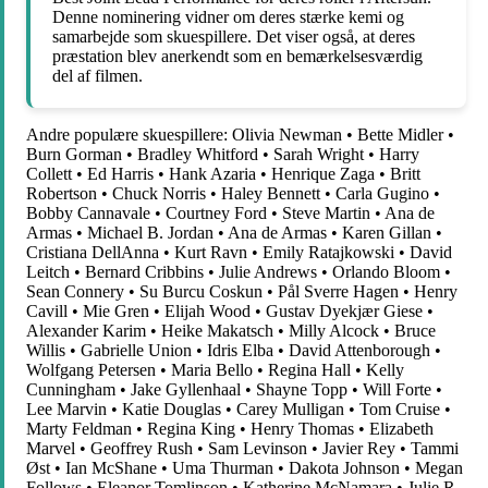
Denne nominering vidner om deres stærke kemi og
samarbejde som skuespillere. Det viser også, at deres
præstation blev anerkendt som en bemærkelsesværdig
del af filmen.
Andre populære skuespillere:
Olivia Newman
•
Bette Midler
•
Burn Gorman
•
Bradley Whitford
•
Sarah Wright
•
Harry
Collett
•
Ed Harris
•
Hank Azaria
•
Henrique Zaga
•
Britt
Robertson
•
Chuck Norris
•
Haley Bennett
•
Carla Gugino
•
Bobby Cannavale
•
Courtney Ford
•
Steve Martin
•
Ana de
Armas
•
Michael B. Jordan
•
Ana de Armas
•
Karen Gillan
•
Cristiana DellAnna
•
Kurt Ravn
•
Emily Ratajkowski
•
David
Leitch
•
Bernard Cribbins
•
Julie Andrews
•
Orlando Bloom
•
Sean Connery
•
Su Burcu Coskun
•
Pål Sverre Hagen
•
Henry
Cavill
•
Mie Gren
•
Elijah Wood
•
Gustav Dyekjær Giese
•
Alexander Karim
•
Heike Makatsch
•
Milly Alcock
•
Bruce
Willis
•
Gabrielle Union
•
Idris Elba
•
David Attenborough
•
Wolfgang Petersen
•
Maria Bello
•
Regina Hall
•
Kelly
Cunningham
•
Jake Gyllenhaal
•
Shayne Topp
•
Will Forte
•
Lee Marvin
•
Katie Douglas
•
Carey Mulligan
•
Tom Cruise
•
Marty Feldman
•
Regina King
•
Henry Thomas
•
Elizabeth
Marvel
•
Geoffrey Rush
•
Sam Levinson
•
Javier Rey
•
Tammi
Øst
•
Ian McShane
•
Uma Thurman
•
Dakota Johnson
•
Megan
Follows
•
Eleanor Tomlinson
•
Katherine McNamara
•
Julie R.