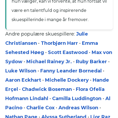
hun vælger, kan vi forvente, at hun fortsat vil
være en talentfuld og inspirerende
skuespillerinde i mange år fremover.
Andre populære skuespillere:
Julie
Christiansen
•
Thorbjørn Harr
•
Emma
Sehested Høeg
•
Scott Eastwood
•
Max von
Sydow
•
Michael Rainey Jr.
•
Ruby Barker
•
Luke Wilson
•
Fanny Leander Bornedal
•
Aaron Eckhart
•
Michelle Dockery
•
Hande
Erçel
•
Chadwick Boseman
•
Flora Ofelia
Hofmann Lindahl
•
Camilla Luddington
•
Al
Pacino
•
Charlie Cox
•
Andreas Wilson
•
Nathan Page
•
Alyssa Sutherland
•
Lior Raz