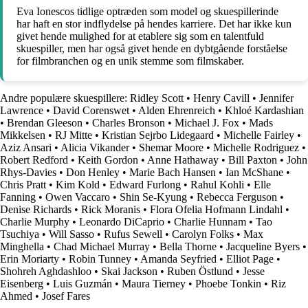
Eva Ionescos tidlige optræden som model og skuespillerinde
har haft en stor indflydelse på hendes karriere. Det har ikke kun
givet hende mulighed for at etablere sig som en talentfuld
skuespiller, men har også givet hende en dybtgående forståelse
for filmbranchen og en unik stemme som filmskaber.
Andre populære skuespillere:
Ridley Scott
•
Henry Cavill
•
Jennifer
Lawrence
•
David Corenswet
•
Alden Ehrenreich
•
Khloé Kardashian
•
Brendan Gleeson
•
Charles Bronson
•
Michael J. Fox
•
Mads
Mikkelsen
•
RJ Mitte
•
Kristian Sejrbo Lidegaard
•
Michelle Fairley
•
Aziz Ansari
•
Alicia Vikander
•
Shemar Moore
•
Michelle Rodriguez
•
Robert Redford
•
Keith Gordon
•
Anne Hathaway
•
Bill Paxton
•
John
Rhys-Davies
•
Don Henley
•
Marie Bach Hansen
•
Ian McShane
•
Chris Pratt
•
Kim Kold
•
Edward Furlong
•
Rahul Kohli
•
Elle
Fanning
•
Owen Vaccaro
•
Shin Se-Kyung
•
Rebecca Ferguson
•
Denise Richards
•
Rick Moranis
•
Flora Ofelia Hofmann Lindahl
•
Charlie Murphy
•
Leonardo DiCaprio
•
Charlie Hunnam
•
Tao
Tsuchiya
•
Will Sasso
•
Rufus Sewell
•
Carolyn Folks
•
Max
Minghella
•
Chad Michael Murray
•
Bella Thorne
•
Jacqueline Byers
•
Erin Moriarty
•
Robin Tunney
•
Amanda Seyfried
•
Elliot Page
•
Shohreh Aghdashloo
•
Skai Jackson
•
Ruben Östlund
•
Jesse
Eisenberg
•
Luis Guzmán
•
Maura Tierney
•
Phoebe Tonkin
•
Riz
Ahmed
•
Josef Fares