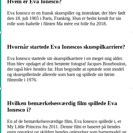
Hvem er Eva Ionesco?
Eva Ionesco er en fransk skuespiller og instruktør, der blev født
den 18. juli 1965 i Paris, Frankrig. Hun er bedst kendt for sin
rolle som Isabelle i filmen Ma mère est folle fra 2018.
Hvornår startede Eva Ionescos skuespilkarriere?
Eva Ionesco startede sin skuespilkarriere i en meget ung alder.
Hun blev opdaget af den berømte fotograf Jacques Bourboulon,
der også blev hendes far. Hun begyndte at optræde som model
og skuespillerinde allerede som barn og spillede sin første
filmrolle i 1976.
Hvilken bemærkelsesværdig film spillede Eva
Ionesco i?
En af de bemærkelsesværdige film, Eva Ionesco spillede i, er
My Little Princess fra 2011. Denne film er baseret på hendes
egen opvækst og skildrer hendes oplevelser som barnemodel og