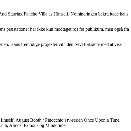
 And Starring Pancho Villa as Himself. Nomineringen bekræftede hans
n. Hans præstationer har ikke kun modtaget ros fra publikum, men også fra
en. Hans fremtidige projekter vil uden tvivl fortsætte med at vise
s Himself, August Booth / Pinocchio i tv-serien Once Upon a Time,
t Club, Almost Famous og Mindcrime.