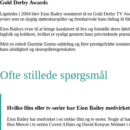
Gold Derby Awards
Ligeledes i 2004 blev Eion Bailey nomineret til en Gold Derby TV Aw
evner som en dygtig støtteskuespiller og fremhævede hans bidrag til fi
Eion Baileys evne til at bringe karakterer til live og formidle deres føl
fagfolk og kritikere, hvilket er synligt gennem hans prisvindende præst
Med en enkelt Daytime Emmy-uddeling og flere prestigefyldte nominering
hans alsidighed og skuespilleregenskaber.
Ofte stillede spørgsmål
Hvilke film eller tv-serier har Eion Bailey medvirket
Eion Bailey har medvirket i en række film og tv-serier. Nogle af h
Ben Mercer i tv-serien Covert Affairs og David Kenyon Webster i