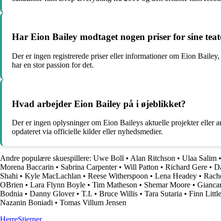
Har Eion Bailey modtaget nogen priser for sine tea
Der er ingen registrerede priser eller informationer om Eion Bailey,
har en stor passion for det.
Hvad arbejder Eion Bailey på i øjeblikket?
Der er ingen oplysninger om Eion Baileys aktuelle projekter eller ar
opdateret via officielle kilder eller nyhedsmedier.
Andre populære skuespillere:
Uwe Boll
•
Alan Ritchson
•
Ulaa Salim
Morena Baccarin
•
Sabrina Carpenter
•
Will Patton
•
Richard Gere
•
D
Shahi
•
Kyle MacLachlan
•
Reese Witherspoon
•
Lena Headey
•
Rach
OBrien
•
Lara Flynn Boyle
•
Tim Matheson
•
Shemar Moore
•
Giancar
Bodnia
•
Danny Glover
•
T.I.
•
Bruce Willis
•
Tara Sutaria
•
Finn Littl
Nazanin Boniadi
•
Tomas Villum Jensen
Herre
Stjerner