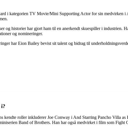
ard i kategorien TV Movie/Mini Supporting Actor for sin medvirken i
lmen.
elser og historier har gjort ham til en anerkendt skuespiller i industrie
ationer og nomineringer.
er har Eion Bailey bevist sit talent og bidrag til underholdningsverden
 i?
ans kendte roller inkluderer Joe Conway i And Starring Pancho Villa a
 miniserien Band of Brothers. Han har også medvirket i film som Figh