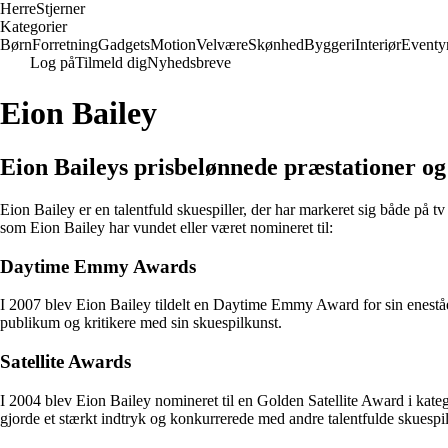
Herre
Stjerner
Kategorier
Børn
Forretning
Gadgets
Motion
Velvære
Skønhed
Byggeri
Interiør
Eventy
Log på
Tilmeld dig
Nyhedsbreve
Eion Bailey
Eion Baileys prisbelønnede præstationer o
Eion Bailey er en talentfuld skuespiller, der har markeret sig både på tv
som Eion Bailey har vundet eller været nomineret til:
Daytime Emmy Awards
I 2007 blev Eion Bailey tildelt en Daytime Emmy Award for sin eneståe
publikum og kritikere med sin skuespilkunst.
Satellite Awards
I 2004 blev Eion Bailey nomineret til en Golden Satellite Award i katego
gjorde et stærkt indtryk og konkurrerede med andre talentfulde skuespil