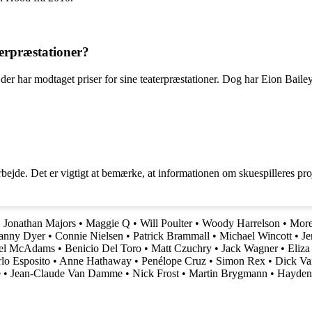
terpræstationer?
 der har modtaget priser for sine teaterpræstationer. Dog har Eion Bailey
bejde. Det er vigtigt at bemærke, at informationen om skuespilleres proje
•
Jonathan Majors
•
Maggie Q
•
Will Poulter
•
Woody Harrelson
•
More
anny Dyer
•
Connie Nielsen
•
Patrick Brammall
•
Michael Wincott
•
Je
el McAdams
•
Benicio Del Toro
•
Matt Czuchry
•
Jack Wagner
•
Eliza
lo Esposito
•
Anne Hathaway
•
Penélope Cruz
•
Simon Rex
•
Dick V
e
•
Jean-Claude Van Damme
•
Nick Frost
•
Martin Brygmann
•
Hayden 