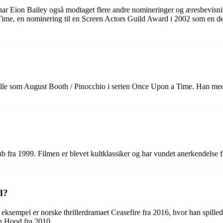
Eion Bailey også modtaget flere andre nomineringer og æresbevisninge
ime, en nominering til en Screen Actors Guild Award i 2002 som en del
rolle som August Booth / Pinocchio i serien Once Upon a Time. Han medvir
b fra 1999. Filmen er blevet kultklassiker og har vundet anerkendelse fo
d?
 eksempel er norske thrillerdramaet Ceasefire fra 2016, hvor han spill
in Hood fra 2010.