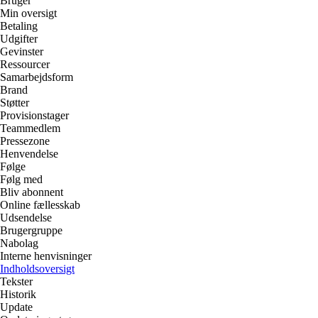
Bruger
Min oversigt
Betaling
Udgifter
Gevinster
Ressourcer
Samarbejdsform
Brand
Støtter
Provisionstager
Teammedlem
Pressezone
Henvendelse
Følge
Følg med
Bliv abonnent
Online fællesskab
Udsendelse
Brugergruppe
Nabolag
Interne henvisninger
Indholdsoversigt
Tekster
Historik
Update