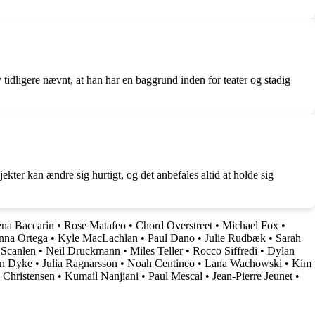
 tidligere nævnt, at han har en baggrund inden for teater og stadig
kter kan ændre sig hurtigt, og det anbefales altid at holde sig
na Baccarin
•
Rose Matafeo
•
Chord Overstreet
•
Michael Fox
•
nna Ortega
•
Kyle MacLachlan
•
Paul Dano
•
Julie Rudbæk
•
Sarah
 Scanlen
•
Neil Druckmann
•
Miles Teller
•
Rocco Siffredi
•
Dylan
an Dyke
•
Julia Ragnarsson
•
Noah Centineo
•
Lana Wachowski
•
Kim
Christensen
•
Kumail Nanjiani
•
Paul Mescal
•
Jean-Pierre Jeunet
•