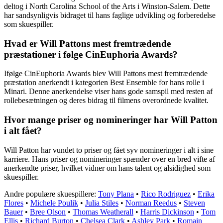
deltog i North Carolina School of the Arts i Winston-Salem. Dette
har sandsynligvis bidraget til hans faglige udvikling og forberedelse
som skuespiller.
Hvad er Will Pattons mest fremtrædende
præstationer i følge CinEuphoria Awards?
Ifølge CinEuphoria Awards blev Will Pattons mest fremtrædende
præstation anerkendt i kategorien Best Ensemble for hans rolle i
Minari. Denne anerkendelse viser hans gode samspil med resten af
rollebesætningen og deres bidrag til filmens overordnede kvalitet.
Hvor mange priser og nomineringer har Will Patton
i alt fået?
Will Patton har vundet to priser og fået syv nomineringer i alt i sine
karriere. Hans priser og nomineringer spænder over en bred vifte af
anerkendte priser, hvilket vidner om hans talent og alsidighed som
skuespiller.
Andre populære skuespillere:
Tony Plana
•
Rico Rodriguez
•
Erika
Flores
•
Michele Poulik
•
Julia Stiles
•
Norman Reedus
•
Steven
Bauer
•
Bree Olson
•
Thomas Weatherall
•
Harris Dickinson
•
Tom
Ellis
•
Richard Burton
•
Chelsea Clark
•
Ashley Park
•
Romain