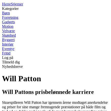
Herre
Stjerner
Kategorier
Børn
Forretning
Gadgets
Motion
Velvære
Skønhed
Byggeri
Interiør
Eventyr
Fritid
Log på
Tilmeld dig
Nyhedsbreve
Will Patton
Will Pattons prisbelønnede karriere
Skuespilleren Will Patton har igennem årene modtaget anerkendelse
og priser for sine mange fremragende præstationer på både film og