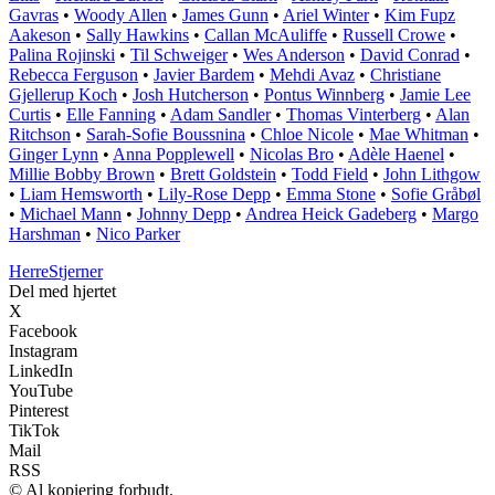
Gavras
•
Woody Allen
•
James Gunn
•
Ariel Winter
•
Kim Fupz
Aakeson
•
Sally Hawkins
•
Callan McAuliffe
•
Russell Crowe
•
Palina Rojinski
•
Til Schweiger
•
Wes Anderson
•
David Conrad
•
Rebecca Ferguson
•
Javier Bardem
•
Mehdi Avaz
•
Christiane
Gjellerup Koch
•
Josh Hutcherson
•
Pontus Winnberg
•
Jamie Lee
Curtis
•
Elle Fanning
•
Adam Sandler
•
Thomas Vinterberg
•
Alan
Ritchson
•
Sarah-Sofie Boussnina
•
Chloe Nicole
•
Mae Whitman
•
Ginger Lynn
•
Anna Popplewell
•
Nicolas Bro
•
Adèle Haenel
•
Millie Bobby Brown
•
Brett Goldstein
•
Todd Field
•
John Lithgow
•
Liam Hemsworth
•
Lily-Rose Depp
•
Emma Stone
•
Sofie Gråbøl
•
Michael Mann
•
Johnny Depp
•
Andrea Heick Gadeberg
•
Margo
Harshman
•
Nico Parker
Herre
Stjerner
Del med hjertet
X
Facebook
Instagram
LinkedIn
YouTube
Pinterest
TikTok
Mail
RSS
© Al kopiering forbudt.