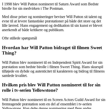
I 1998 blev Will Patton nomineret til Saturn Award som Bedste
birolle for sin medvirken i The Postman.
Med disse priser og nomineringer beviser Will Patton sit talent og
evne til at levere fantastiske præstationer på både det store og det
lille lærred. Hans engagement og dedikation til sin kunst er blevet
anerkendt af både kritikere og publikum.
Ofte stillede spørgsmål
Hvordan har Will Patton bidraget til filmen Sweet
Thing?
Will Patton blev nomineret til en Independent Spirit Award for sin
præstation som bedste birolle i filmen Sweet Thing. Hans skuespil
tilføjede en dybde og autenticitet til karakteren og bidrog til filmens
samlede kvalitet.
Hvilken pris blev Will Patton nomineret til for sin
rolle i tv-serien Yellowstone?
Will Patton blev nomineret til en Screen Actors Guild Award for sin
fremragende præstation som en del af ensemblet i tv-serien
Yellowstone. Han delte denne nominering med flere andre