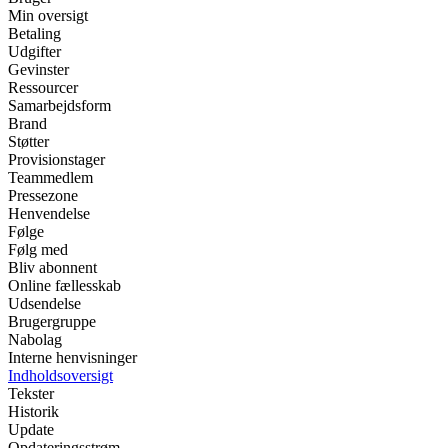
Min oversigt
Betaling
Udgifter
Gevinster
Ressourcer
Samarbejdsform
Brand
Støtter
Provisionstager
Teammedlem
Pressezone
Henvendelse
Følge
Følg med
Bliv abonnent
Online fællesskab
Udsendelse
Brugergruppe
Nabolag
Interne henvisninger
Indholdsoversigt
Tekster
Historik
Update
Opdateringsstrøm