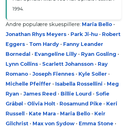
1994.
Andre populære skuespillere:
Maria Bello
•
Jonathan Rhys Meyers
•
Park Ji-hu
•
Robert
Eggers
•
Tom Hardy
•
Fanny Leander
Bornedal
•
Evangeline Lilly
•
Ryan Gosling
•
Lynn Collins
•
Scarlett Johansson
•
Ray
Romano
•
Joseph Fiennes
•
Kyle Soller
•
Michelle Pfeiffer
•
Isabella Rossellini
•
Meg
Ryan
•
James Reed
•
Billie Lourd
•
Sofie
Gråbøl
•
Olivia Holt
•
Rosamund Pike
•
Keri
Russell
•
Kate Mara
•
Maria Bello
•
Keir
Gilchrist
•
Max von Sydow
•
Emma Stone
•