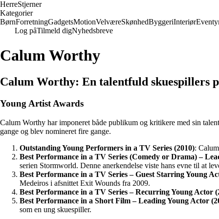
Herre
Stjerner
Kategorier
Børn
Forretning
Gadgets
Motion
Velvære
Skønhed
Byggeri
Interiør
Eventy
Log på
Tilmeld dig
Nyhedsbreve
Calum Worthy
Calum Worthy: En talentfuld skuespillers 
Young Artist Awards
Calum Worthy har imponeret både publikum og kritikere med sin talentfu
gange og blev nomineret fire gange.
Outstanding Young Performers in a TV Series (2010)
: Calum
Best Performance in a TV Series (Comedy or Drama) – Lea
serien Stormworld. Denne anerkendelse viste hans evne til at le
Best Performance in a TV Series – Guest Starring Young Ac
Medeiros i afsnittet Exit Wounds fra 2009.
Best Performance in a TV Series – Recurring Young Actor (
Best Performance in a Short Film – Leading Young Actor (2
som en ung skuespiller.