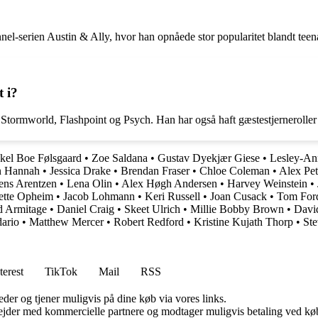
l-serien Austin & Ally, hvor han opnåede stor popularitet blandt teen
 i?
rmworld, Flashpoint og Psych. Han har også haft gæstestjerneroller i fo
kel Boe Følsgaard
•
Zoe Saldana
•
Gustav Dyekjær Giese
•
Lesley-A
n Hannah
•
Jessica Drake
•
Brendan Fraser
•
Chloe Coleman
•
Alex Pet
ens Arentzen
•
Lena Olin
•
Alex Høgh Andersen
•
Harvey Weinstein
•
ette Opheim
•
Jacob Lohmann
•
Keri Russell
•
Joan Cusack
•
Tom For
d Armitage
•
Daniel Craig
•
Skeet Ulrich
•
Millie Bobby Brown
•
Davi
ario
•
Matthew Mercer
•
Robert Redford
•
Kristine Kujath Thorp
•
Ste
terest
TikTok
Mail
RSS
er og tjener muligvis på dine køb via vores links.
jder med kommercielle partnere og modtager muligvis betaling ved køb.