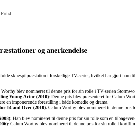
r
Fritid
præstationer og anerkendelse
lde skuespilpræstation i forskellige TV-serier, hvilket har gjort ham t
 Worthy blev nomineret til denne pris for sin rolle i TV-serien Storm
ding Young Actor (2010)
: Denne pris blev præsenteret for Calum Wor
vere en imponerende forestilling i både komedie og drama.
tor 14 and Over (2010)
: Calum Worthy blev nomineret til denne pris 
2008)
: Han blev nomineret til denne pris for sin rolle som en tilbageve
006)
: Calum Worthy blev nomineret til denne pris for sin rolle i kort