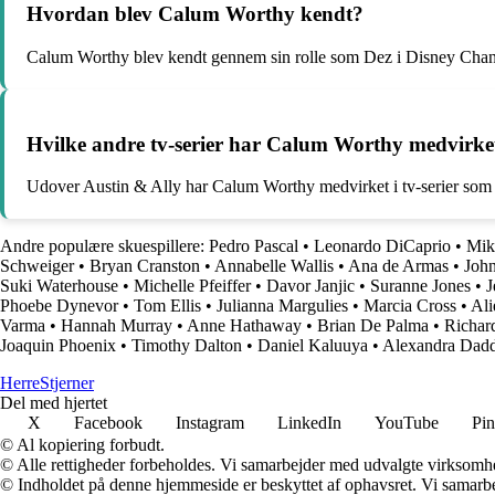
Hvordan blev Calum Worthy kendt?
Calum Worthy blev kendt gennem sin rolle som Dez i Disney Channe
Hvilke andre tv-serier har Calum Worthy medvirket
Udover Austin & Ally har Calum Worthy medvirket i tv-serier som Sto
Andre populære skuespillere:
Pedro Pascal
•
Leonardo DiCaprio
•
Mik
Schweiger
•
Bryan Cranston
•
Annabelle Wallis
•
Ana de Armas
•
Joh
Suki Waterhouse
•
Michelle Pfeiffer
•
Davor Janjic
•
Suranne Jones
•
J
Phoebe Dynevor
•
Tom Ellis
•
Julianna Margulies
•
Marcia Cross
•
Ali
Varma
•
Hannah Murray
•
Anne Hathaway
•
Brian De Palma
•
Richar
Joaquin Phoenix
•
Timothy Dalton
•
Daniel Kaluuya
•
Alexandra Dadd
Herre
Stjerner
Del med hjertet
X
Facebook
Instagram
LinkedIn
YouTube
Pin
© Al kopiering forbudt.
© Alle rettigheder forbeholdes. Vi samarbejder med udvalgte virksomhed
© Indholdet på denne hjemmeside er beskyttet af ophavsret. Vi samarbe