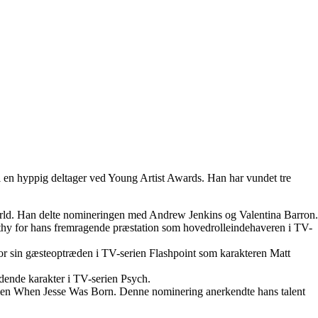
il en hyppig deltager ved Young Artist Awards. Han har vundet tre
world. Han delte nomineringen med Andrew Jenkins og Valentina Barron.
thy for hans fremragende præstation som hovedrolleindehaveren i TV-
for sin gæsteoptræden i TV-serien Flashpoint som karakteren Matt
ndende karakter i TV-serien Psych.
filmen When Jesse Was Born. Denne nominering anerkendte hans talent