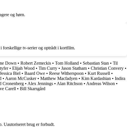
agere og børn.
rskellige tv-serier og optrådt i kortfilm.
nne Down
•
Robert Zemeckis
•
Tom Holland
•
Sebastian Stan
•
Til
tyfer
•
Elijah Wood
•
Tim Curry
•
Jason Statham
•
Christian Convery
•
Jessica Biel
•
Baard Owe
•
Reese Witherspoon
•
Kurt Russell
•
d
•
Aaron McCusker
•
Matthew Macfadyen
•
Kim Kardashian
•
Indira
d Cronenberg
•
Alex Jennings
•
Alan Ritchson
•
Andreas Wilson
•
ve Carell
•
Bill Skarsgård
 Uautoriseret brug er forbudt.