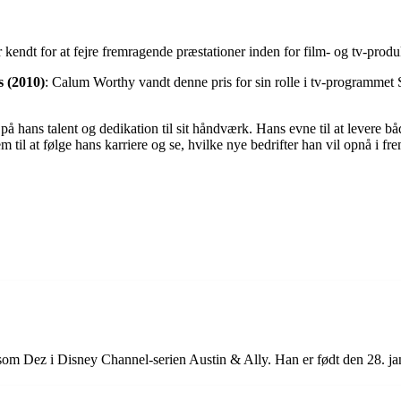
ndt for at fejre fremragende præstationer inden for film- og tv-produ
s (2010)
: Calum Worthy vandt denne pris for sin rolle i tv-programmet
å hans talent og dedikation til sit håndværk. Hans evne til at levere b
m til at følge hans karriere og se, hvilke nye bedrifter han vil opnå i fr
e som Dez i Disney Channel-serien Austin & Ally. Han er født den 28. ja