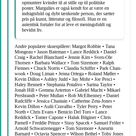
opmuntrer kvinder til at stille op til politiske
poster. Margulies er også kendt for at være en
indsigtsfuld og dybt tænkende person, der sætter
pris på kunst, litteratur og filosofi. Hun er en
autentisk fortaler for at leve et meningsfuldt og
bevidst liv.
Andre populære skuespillere:
Margot Robbie
•
Tana
Mongeau
•
Jason Bateman
•
Lance Reddick
•
Daniel
Craig
•
Rachel Blanchard
•
Jennie Kim
•
Sven-Ole
Thorsen
•
Barbara Wallace
•
Tom Sizemore
•
Ralph
Fiennes
•
Chuck Norris
•
Claudia Schiffer
•
Park Chan-
wook
•
Doug Liman
•
Jenna Ortega
•
Roland Møller
•
Kevin Dillon
•
Ashley Judd
•
Jay Mohr
•
Joe Pesci
•
Haley Bennett
•
Stephania Potalivo
•
Sarina Taylor
•
Jonah Hill
•
Gemma Arterton
•
Gabriel Macht
•
Mikael
Persbrandt
•
Peter Mullan
•
Rob McElhenney
•
Daniel
Radcliffe
•
Jessica Chastain
•
Catherine Zeta-Jones
•
Kevin Dillon
•
Aulii Cravalho
•
Tyler Perry
•
Peter
North
•
Chris Evans
•
Benicio Del Toro
•
Lance
Reddick
•
Tomer Capone
•
Haluk Bilginer
•
Chris
Parnell
•
Freddie Prinze
•
Sissy Spacek
•
Samuel Fröler
•
Arnold Schwarzenegger
•
Tom Sizemore
•
Aneurin
Barnard
•
Octavia Spencer
•
Wilson Bethel
•
Toby Jones