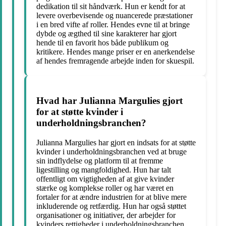
dedikation til sit håndværk. Hun er kendt for at
levere overbevisende og nuancerede præstationer
i en bred vifte af roller. Hendes evne til at bringe
dybde og ægthed til sine karakterer har gjort
hende til en favorit hos både publikum og
kritikere. Hendes mange priser er en anerkendelse
af hendes fremragende arbejde inden for skuespil.
Hvad har Julianna Margulies gjort
for at støtte kvinder i
underholdningsbranchen?
Julianna Margulies har gjort en indsats for at støtte
kvinder i underholdningsbranchen ved at bruge
sin indflydelse og platform til at fremme
ligestilling og mangfoldighed. Hun har talt
offentligt om vigtigheden af at give kvinder
stærke og komplekse roller og har været en
fortaler for at ændre industrien for at blive mere
inkluderende og retfærdig. Hun har også støttet
organisationer og initiativer, der arbejder for
kvinders rettigheder i underholdningsbranchen.