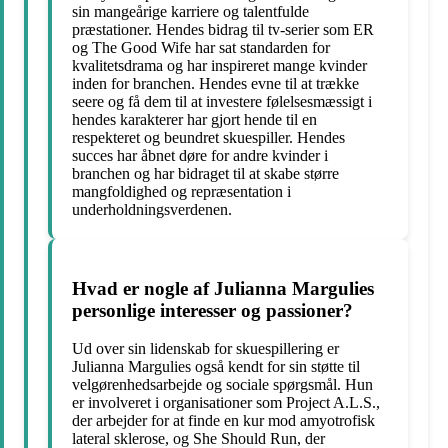
sin mangeårige karriere og talentfulde
præstationer. Hendes bidrag til tv-serier som ER
og The Good Wife har sat standarden for
kvalitetsdrama og har inspireret mange kvinder
inden for branchen. Hendes evne til at trække
seere og få dem til at investere følelsesmæssigt i
hendes karakterer har gjort hende til en
respekteret og beundret skuespiller. Hendes
succes har åbnet døre for andre kvinder i
branchen og har bidraget til at skabe større
mangfoldighed og repræsentation i
underholdningsverdenen.
Hvad er nogle af Julianna Margulies
personlige interesser og passioner?
Ud over sin lidenskab for skuespillering er
Julianna Margulies også kendt for sin støtte til
velgørenhedsarbejde og sociale spørgsmål. Hun
er involveret i organisationer som Project A.L.S.,
der arbejder for at finde en kur mod amyotrofisk
lateral sklerose, og She Should Run, der