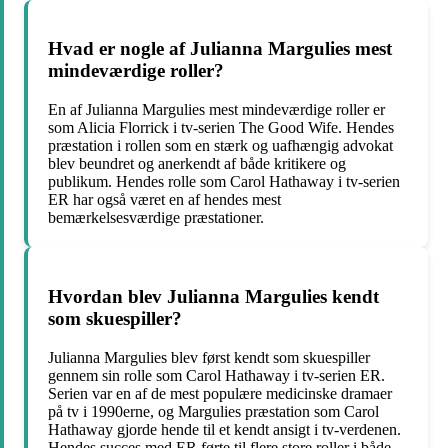
Hvad er nogle af Julianna Margulies mest
mindeværdige roller?
En af Julianna Margulies mest mindeværdige roller er
som Alicia Florrick i tv-serien The Good Wife. Hendes
præstation i rollen som en stærk og uafhængig advokat
blev beundret og anerkendt af både kritikere og
publikum. Hendes rolle som Carol Hathaway i tv-serien
ER har også været en af hendes mest
bemærkelsesværdige præstationer.
Hvordan blev Julianna Margulies kendt
som skuespiller?
Julianna Margulies blev først kendt som skuespiller
gennem sin rolle som Carol Hathaway i tv-serien ER.
Serien var en af de mest populære medicinske dramaer
på tv i 1990erne, og Margulies præstation som Carol
Hathaway gjorde hende til et kendt ansigt i tv-verdenen.
Hendes succes med ER førte til flere store roller i både