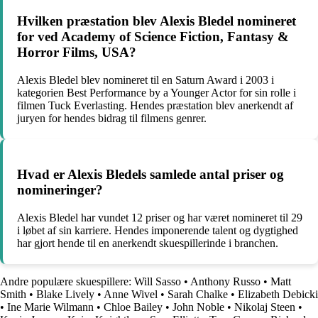
Hvilken præstation blev Alexis Bledel nomineret
for ved Academy of Science Fiction, Fantasy &
Horror Films, USA?
Alexis Bledel blev nomineret til en Saturn Award i 2003 i
kategorien Best Performance by a Younger Actor for sin rolle i
filmen Tuck Everlasting. Hendes præstation blev anerkendt af
juryen for hendes bidrag til filmens genrer.
Hvad er Alexis Bledels samlede antal priser og
nomineringer?
Alexis Bledel har vundet 12 priser og har været nomineret til 29
i løbet af sin karriere. Hendes imponerende talent og dygtighed
har gjort hende til en anerkendt skuespillerinde i branchen.
Andre populære skuespillere:
Will Sasso
•
Anthony Russo
•
Matt
Smith
•
Blake Lively
•
Anne Wivel
•
Sarah Chalke
•
Elizabeth Debicki
•
Ine Marie Wilmann
•
Chloe Bailey
•
John Noble
•
Nikolaj Steen
•