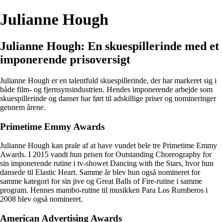
Julianne Hough
Julianne Hough: En skuespillerinde med et
imponerende prisoversigt
Julianne Hough er en talentfuld skuespillerinde, der har markeret sig i
både film- og fjernsynsindustrien. Hendes imponerende arbejde som
skuespillerinde og danser har ført til adskillige priser og nomineringer
gennem årene.
Primetime Emmy Awards
Julianne Hough kan prale af at have vundet hele tre Primetime Emmy
Awards. I 2015 vandt hun prisen for Outstanding Choreography for
sin imponerende rutine i tv-showet Dancing with the Stars, hvor hun
dansede til Elastic Heart. Samme år blev hun også nomineret for
samme kategori for sin jive og Great Balls of Fire-rutine i samme
program. Hennes mambo-rutine til musikken Para Los Rumberos i
2008 blev også nomineret.
American Advertising Awards