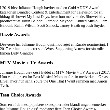
I 2019 blev Julianne Hough hædret med en Gold ADDY Award i
kategorien Branded Content & Entertainment for Television for sit
bidrag til showet My Last Days, hvor hun medvirkede. Showet blev
produceret af Justin Baldoni, Farhoud Meybodi, Ahmed Musiol, Sam
Baldoni, Rainn Wilson, Scott Simock, Jamey Heath og Josh Snyder.
Razzie Awards
Desværre har Julianne Hough også modtaget en Razzie-nominering. I
2017 var hun nomineret som Worst Supporting Actress for sin rolle i
filmen Dirty Grandpa.
MTV Movie + TV Awards
Julianne Hough blev også hyldet af MTV Movie + TV Awards i 2017.
Hun vandt prisen for Best Musical Moment for sin medvirken i Grease
Live!, hvor hun sang Youre the One That I Want sammen med Aaron
Tveit.
Teen Choice Awards
Som en af de mest populære skuespillerinder blandt unge mennesker
har Julianne Hough også modtaget flere Teen Choice Awards-