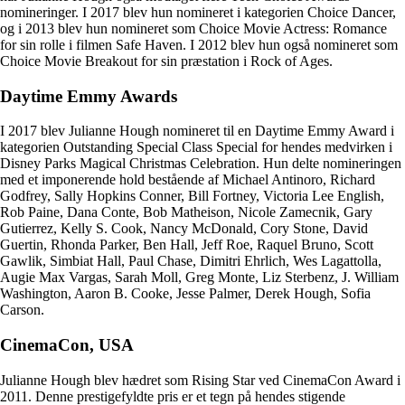
nomineringer. I 2017 blev hun nomineret i kategorien Choice Dancer,
og i 2013 blev hun nomineret som Choice Movie Actress: Romance
for sin rolle i filmen Safe Haven. I 2012 blev hun også nomineret som
Choice Movie Breakout for sin præstation i Rock of Ages.
Daytime Emmy Awards
I 2017 blev Julianne Hough nomineret til en Daytime Emmy Award i
kategorien Outstanding Special Class Special for hendes medvirken i
Disney Parks Magical Christmas Celebration. Hun delte nomineringen
med et imponerende hold bestående af Michael Antinoro, Richard
Godfrey, Sally Hopkins Conner, Bill Fortney, Victoria Lee English,
Rob Paine, Dana Conte, Bob Matheison, Nicole Zamecnik, Gary
Gutierrez, Kelly S. Cook, Nancy McDonald, Cory Stone, David
Guertin, Rhonda Parker, Ben Hall, Jeff Roe, Raquel Bruno, Scott
Gawlik, Simbiat Hall, Paul Chase, Dimitri Ehrlich, Wes Lagattolla,
Augie Max Vargas, Sarah Moll, Greg Monte, Liz Sterbenz, J. William
Washington, Aaron B. Cooke, Jesse Palmer, Derek Hough, Sofia
Carson.
CinemaCon, USA
Julianne Hough blev hædret som Rising Star ved CinemaCon Award i
2011. Denne prestigefyldte pris er et tegn på hendes stigende