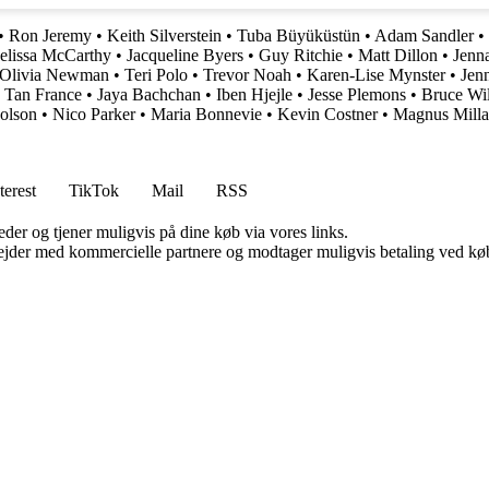
•
Ron Jeremy
•
Keith Silverstein
•
Tuba Büyüküstün
•
Adam Sandler
•
elissa McCarthy
•
Jacqueline Byers
•
Guy Ritchie
•
Matt Dillon
•
Jenn
Olivia Newman
•
Teri Polo
•
Trevor Noah
•
Karen-Lise Mynster
•
Jen
•
Tan France
•
Jaya Bachchan
•
Iben Hjejle
•
Jesse Plemons
•
Bruce Wil
olson
•
Nico Parker
•
Maria Bonnevie
•
Kevin Costner
•
Magnus Mill
terest
TikTok
Mail
RSS
er og tjener muligvis på dine køb via vores links.
jder med kommercielle partnere og modtager muligvis betaling ved køb.