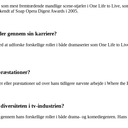
 som mest fremtrædende mandlige scene-stjæler i One Life to Live, so
rkendt af Soap Opera Digest Awards i 2005.
ler gennem sin karriere?
ed at udforske forskellige roller i både dramaserier som One Life to 
præstationer?
 eller præstationer ud over hans tidligere nævnte arbejde i Where the 
iversiteten i tv-industrien?
n gennem hans forskellige roller i både drama- og komediegenren. Hans evn