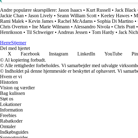
Andre populære skuespillere:
Jason Isaacs
•
Kurt Russell
•
Jack Black
Jackie Chan
•
Jason Lively
•
Seann William Scott
•
Keeley Hawes
•
M
Rami Malek
•
Kevin James
•
Rachel McAdams
•
Sophia Di Martino
•
Chris Overton
•
Ine Marie Wilmann
•
Alessandro Nivola
•
Chris Pratt
Henriksson
•
Til Schweiger
•
Andreas Jessen
•
Tom Hardy
•
Jack Nich
Herre
Stjerner
Del med hjertet
X
Facebook
Instagram
LinkedIn
YouTube
Pin
© Al kopiering forbudt.
© Alle rettigheder forbeholdes. Vi samarbejder med udvalgte virksomhed
© Indholdet på denne hjemmeside er beskyttet af ophavsret. Vi samarbe
Hvem er vi
Historien
Vision og værdier
Bag kulissen
Støt os
Lokationer
Information
Freebies
Rabatkoder
Omtaler
Indkøbsguides
Supportguides