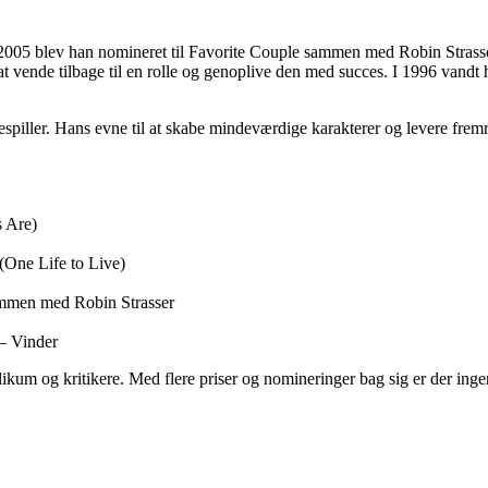
 2005 blev han nomineret til Favorite Couple sammen med Robin Strass
il at vende tilbage til en rolle og genoplive den med succes. I 1996 va
espiller. Hans evne til at skabe mindeværdige karakterer og levere fre
 Are)
One Life to Live)
ammen med Robin Strasser
 – Vinder
m og kritikere. Med flere priser og nomineringer bag sig er der ingen t