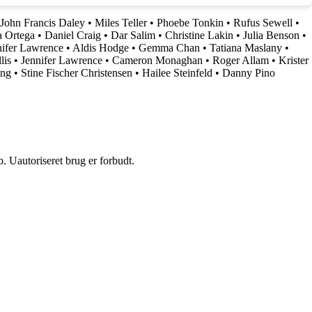
John Francis Daley
•
Miles Teller
•
Phoebe Tonkin
•
Rufus Sewell
•
a Ortega
•
Daniel Craig
•
Dar Salim
•
Christine Lakin
•
Julia Benson
•
nifer Lawrence
•
Aldis Hodge
•
Gemma Chan
•
Tatiana Maslany
•
lis
•
Jennifer Lawrence
•
Cameron Monaghan
•
Roger Allam
•
Krister
ang
•
Stine Fischer Christensen
•
Hailee Steinfeld
•
Danny Pino
 Uautoriseret brug er forbudt.