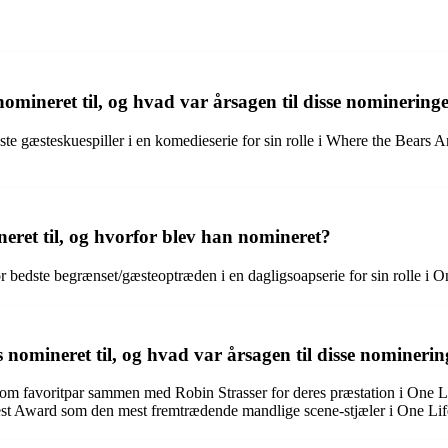
omineret til, og hvad var årsagen til disse nominering
te gæsteskuespiller i en komedieserie for sin rolle i Where the Bears 
ret til, og hvorfor blev han nomineret?
bedste begrænset/gæsteoptræden i en dagligsoapserie for sin rolle i On
omineret til, og hvad var årsagen til disse nominerin
om favoritpar sammen med Robin Strasser for deres præstation i One L
st Award som den mest fremtrædende mandlige scene-stjæler i One Life