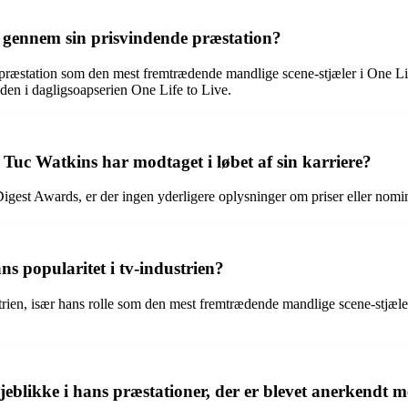
n gennem sin prisvindende præstation?
e præstation som den mest fremtrædende mandlige scene-stjæler i One Li
en i dagligsoapserien One Life to Live.
Tuc Watkins har modtaget i løbet af sin karriere?
t Awards, er der ingen yderligere oplysninger om priser eller nominer
s popularitet i tv-industrien?
dustrien, især hans rolle som den mest fremtrædende mandlige scene-stjæ
blikke i hans præstationer, der er blevet anerkendt m