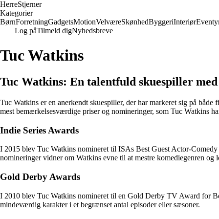
Herre
Stjerner
Kategorier
Børn
Forretning
Gadgets
Motion
Velvære
Skønhed
Byggeri
Interiør
Eventy
Log på
Tilmeld dig
Nyhedsbreve
Tuc Watkins
Tuc Watkins: En talentfuld skuespiller med
Tuc Watkins er en anerkendt skuespiller, der har markeret sig på både f
mest bemærkelsesværdige priser og nomineringer, som Tuc Watkins har 
Indie Series Awards
I 2015 blev Tuc Watkins nomineret til ISAs Best Guest Actor-Comedy 
nomineringer vidner om Watkins evne til at mestre komediegenren og l
Gold Derby Awards
I 2010 blev Tuc Watkins nomineret til en Gold Derby TV Award for Bes
mindeværdig karakter i et begrænset antal episoder eller sæsoner.