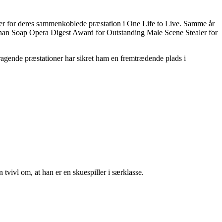
er for deres sammenkoblede præstation i One Life to Live. Samme år
ndt han Soap Opera Digest Award for Outstanding Male Scene Stealer for
mragende præstationer har sikret ham en fremtrædende plads i
vivl om, at han er en skuespiller i særklasse.