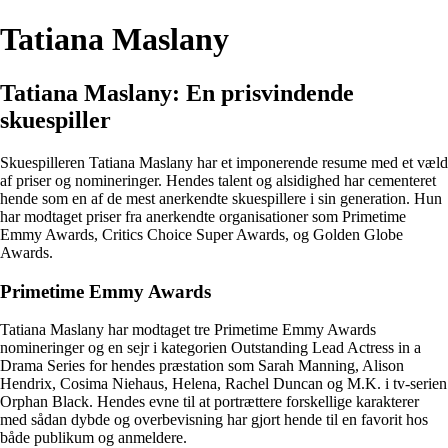
Tatiana Maslany
Tatiana Maslany: En prisvindende
skuespiller
Skuespilleren Tatiana Maslany har et imponerende resume med et væld
af priser og nomineringer. Hendes talent og alsidighed har cementeret
hende som en af de mest anerkendte skuespillere i sin generation. Hun
har modtaget priser fra anerkendte organisationer som Primetime
Emmy Awards, Critics Choice Super Awards, og Golden Globe
Awards.
Primetime Emmy Awards
Tatiana Maslany har modtaget tre Primetime Emmy Awards
nomineringer og en sejr i kategorien Outstanding Lead Actress in a
Drama Series for hendes præstation som Sarah Manning, Alison
Hendrix, Cosima Niehaus, Helena, Rachel Duncan og M.K. i tv-serien
Orphan Black. Hendes evne til at portrættere forskellige karakterer
med sådan dybde og overbevisning har gjort hende til en favorit hos
både publikum og anmeldere.