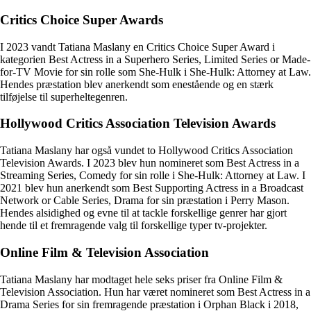
Critics Choice Super Awards
I 2023 vandt Tatiana Maslany en Critics Choice Super Award i
kategorien Best Actress in a Superhero Series, Limited Series or Made-
for-TV Movie for sin rolle som She-Hulk i She-Hulk: Attorney at Law.
Hendes præstation blev anerkendt som enestående og en stærk
tilføjelse til superheltegenren.
Hollywood Critics Association Television Awards
Tatiana Maslany har også vundet to Hollywood Critics Association
Television Awards. I 2023 blev hun nomineret som Best Actress in a
Streaming Series, Comedy for sin rolle i She-Hulk: Attorney at Law. I
2021 blev hun anerkendt som Best Supporting Actress in a Broadcast
Network or Cable Series, Drama for sin præstation i Perry Mason.
Hendes alsidighed og evne til at tackle forskellige genrer har gjort
hende til et fremragende valg til forskellige typer tv-projekter.
Online Film & Television Association
Tatiana Maslany har modtaget hele seks priser fra Online Film &
Television Association. Hun har været nomineret som Best Actress in a
Drama Series for sin fremragende præstation i Orphan Black i 2018,