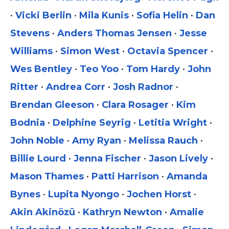
•
Vicki Berlin
•
Mila Kunis
•
Sofia Helin
•
Dan
Stevens
•
Anders Thomas Jensen
•
Jesse
Williams
•
Simon West
•
Octavia Spencer
•
Wes Bentley
•
Teo Yoo
•
Tom Hardy
•
John
Ritter
•
Andrea Corr
•
Josh Radnor
•
Brendan Gleeson
•
Clara Rosager
•
Kim
Bodnia
•
Delphine Seyrig
•
Letitia Wright
•
John Noble
•
Amy Ryan
•
Melissa Rauch
•
Billie Lourd
•
Jenna Fischer
•
Jason Lively
•
Mason Thames
•
Patti Harrison
•
Amanda
Bynes
•
Lupita Nyongo
•
Jochen Horst
•
Akin Akinözü
•
Kathryn Newton
•
Amalie