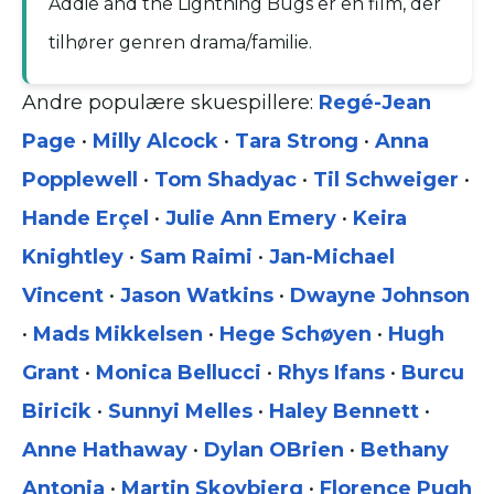
Addie and the Lightning Bugs er en film, der
tilhører genren drama/familie.
Andre populære skuespillere:
Regé-Jean
Page
•
Milly Alcock
•
Tara Strong
•
Anna
Popplewell
•
Tom Shadyac
•
Til Schweiger
•
Hande Erçel
•
Julie Ann Emery
•
Keira
Knightley
•
Sam Raimi
•
Jan-Michael
Vincent
•
Jason Watkins
•
Dwayne Johnson
•
Mads Mikkelsen
•
Hege Schøyen
•
Hugh
Grant
•
Monica Bellucci
•
Rhys Ifans
•
Burcu
Biricik
•
Sunnyi Melles
•
Haley Bennett
•
Anne Hathaway
•
Dylan OBrien
•
Bethany
Antonia
•
Martin Skovbjerg
•
Florence Pugh