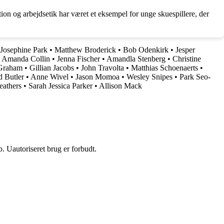
tion og arbejdsetik har været et eksempel for unge skuespillere, der
Josephine Park
•
Matthew Broderick
•
Bob Odenkirk
•
Jesper
•
Amanda Collin
•
Jenna Fischer
•
Amandla Stenberg
•
Christine
Graham
•
Gillian Jacobs
•
John Travolta
•
Matthias Schoenaerts
•
d Butler
•
Anne Wivel
•
Jason Momoa
•
Wesley Snipes
•
Park Seo-
eathers
•
Sarah Jessica Parker
•
Allison Mack
 Uautoriseret brug er forbudt.