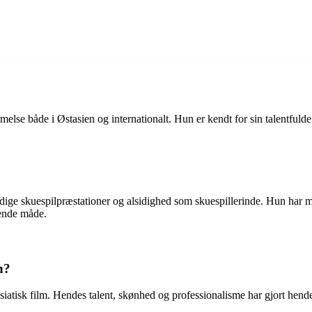
else både i Østasien og internationalt. Hun er kendt for sin talentfulde 
ige skuespilpræstationer og alsidighed som skuespillerinde. Hun har me
sende måde.
n?
asiatisk film. Hendes talent, skønhed og professionalisme har gjort hende