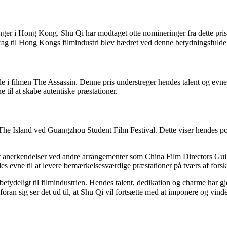
nger i Hong Kong. Shu Qi har modtaget otte nomineringer fra dette pris
idrag til Hong Kongs filmindustri blev hædret ved denne betydningsfuld
e i filmen The Assassin. Denne pris understreger hendes talent og evne 
 til at skabe autentiske præstationer.
n The Island ved Guangzhou Student Film Festival. Dette viser hendes 
et anerkendelser ved andre arrangementer som China Film Directors 
es evne til at levere bemærkelsesværdige præstationer på tværs af forske
 betydeligt til filmindustrien. Hendes talent, dedikation og charme har gj
foran sig ser det ud til, at Shu Qi vil fortsætte med at imponere og vin