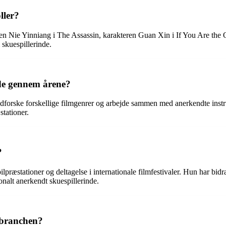
ller?
en Nie Yinniang i The Assassin, karakteren Guan Xin i If You Are the 
 skuespillerinde.
nde gennem årene?
dforske forskellige filmgenrer og arbejde sammen med anerkendte instr
stationer.
?
lpræstationer og deltagelse i internationale filmfestivaler. Hun har bidra
onalt anerkendt skuespillerinde.
i branchen?