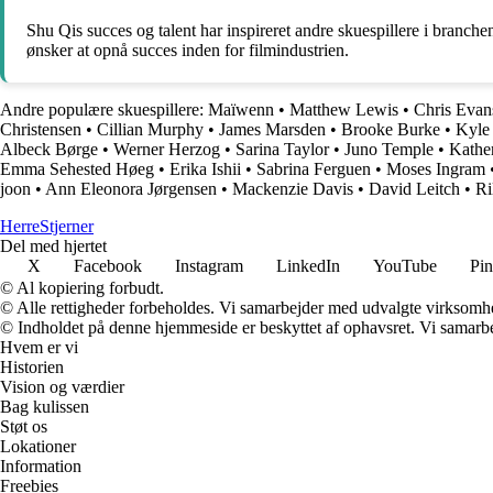
Shu Qis succes og talent har inspireret andre skuespillere i branche
ønsker at opnå succes inden for filmindustrien.
Andre populære skuespillere:
Maïwenn
•
Matthew Lewis
•
Chris Evan
Christensen
•
Cillian Murphy
•
James Marsden
•
Brooke Burke
•
Kyle
Albeck Børge
•
Werner Herzog
•
Sarina Taylor
•
Juno Temple
•
Kathe
Emma Sehested Høeg
•
Erika Ishii
•
Sabrina Ferguen
•
Moses Ingram
joon
•
Ann Eleonora Jørgensen
•
Mackenzie Davis
•
David Leitch
•
Ri
Herre
Stjerner
Del med hjertet
X
Facebook
Instagram
LinkedIn
YouTube
Pin
© Al kopiering forbudt.
© Alle rettigheder forbeholdes. Vi samarbejder med udvalgte virksomhed
© Indholdet på denne hjemmeside er beskyttet af ophavsret. Vi samarbe
Hvem er vi
Historien
Vision og værdier
Bag kulissen
Støt os
Lokationer
Information
Freebies