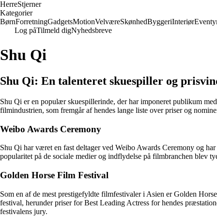
Herre
Stjerner
Kategorier
Børn
Forretning
Gadgets
Motion
Velvære
Skønhed
Byggeri
Interiør
Eventy
Log på
Tilmeld dig
Nyhedsbreve
Shu Qi
Shu Qi: En talenteret skuespiller og prisvi
Shu Qi er en populær skuespillerinde, der har imponeret publikum med
filmindustrien, som fremgår af hendes lange liste over priser og nomin
Weibo Awards Ceremony
Shu Qi har været en fast deltager ved Weibo Awards Ceremony og har vu
popularitet på de sociale medier og indflydelse på filmbranchen blev tyd
Golden Horse Film Festival
Som en af ​​de mest prestigefyldte filmfestivaler i Asien er Golden Horse
festival, herunder priser for Best Leading Actress for hendes præstation
festivalens jury.