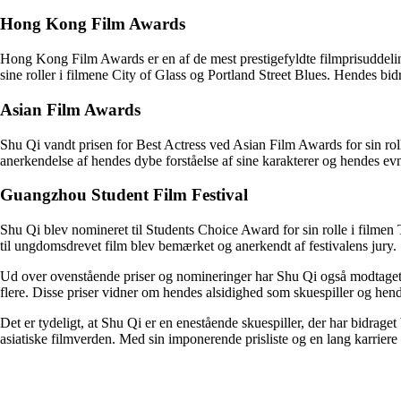
Hong Kong Film Awards
Hong Kong Film Awards er en af ​​de mest prestigefyldte filmprisuddeli
sine roller i filmene City of Glass og Portland Street Blues. Hendes b
Asian Film Awards
Shu Qi vandt prisen for Best Actress ved Asian Film Awards for sin roll
anerkendelse af hendes dybe forståelse af sine karakterer og hendes evne
Guangzhou Student Film Festival
Shu Qi blev nomineret til Students Choice Award for sin rolle i filme
til ungdomsdrevet film blev bemærket og anerkendt af festivalens jury.
Ud over ovenstående priser og nomineringer har Shu Qi også modtag
flere. Disse priser vidner om hendes alsidighed som skuespiller og hend
Det er tydeligt, at Shu Qi er en enestående skuespiller, der har bidraget
asiatiske filmverden. Med sin imponerende prisliste og en lang karriere 