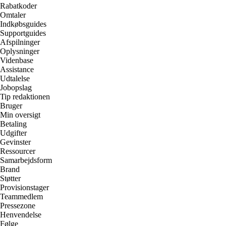
Rabatkoder
Omtaler
Indkøbsguides
Supportguides
Afspilninger
Oplysninger
Videnbase
Assistance
Udtalelse
Jobopslag
Tip redaktionen
Bruger
Min oversigt
Betaling
Udgifter
Gevinster
Ressourcer
Samarbejdsform
Brand
Støtter
Provisionstager
Teammedlem
Pressezone
Henvendelse
Følge