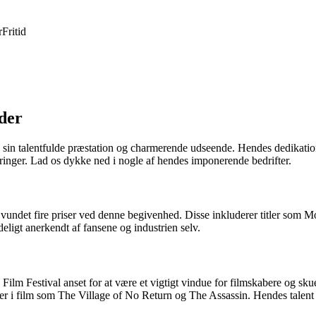
r
Fritid
nder
 sin talentfulde præstation og charmerende udseende. Hendes dedikatio
eringer. Lad os dykke ned i nogle af hendes imponerende bedrifter.
ndet fire priser ved denne begivenhed. Disse inkluderer titler som Mo
eligt anerkendt af fansene og industrien selv.
 Film Festival anset for at være et vigtigt vindue for filmskabere og sku
er i film som The Village of No Return og The Assassin. Hendes talent og