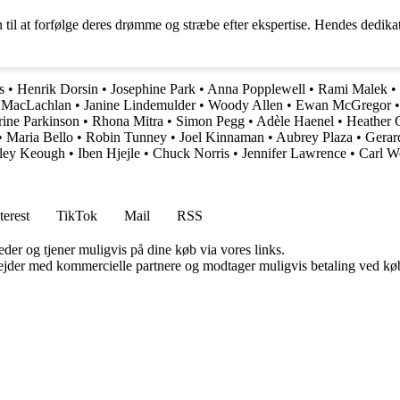
n til at forfølge deres drømme og stræbe efter ekspertise. Hendes dedika
s
•
Henrik Dorsin
•
Josephine Park
•
Anna Popplewell
•
Rami Malek
•
 MacLachlan
•
Janine Lindemulder
•
Woody Allen
•
Ewan McGregor
rine Parkinson
•
Rhona Mitra
•
Simon Pegg
•
Adèle Haenel
•
Heather 
•
Maria Bello
•
Robin Tunney
•
Joel Kinnaman
•
Aubrey Plaza
•
Gerar
ley Keough
•
Iben Hjejle
•
Chuck Norris
•
Jennifer Lawrence
•
Carl W
terest
TikTok
Mail
RSS
er og tjener muligvis på dine køb via vores links.
jder med kommercielle partnere og modtager muligvis betaling ved køb.