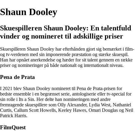
Shaun Dooley
Skuespilleren Shaun Dooley: En talentfuld
vinder og nomineret til adskillige priser
Skuespilleren Shaun Dooley har efterhånden gjort sig bemærket i film-
og tv-verdenen med sin imponerende præstation og stærke skuespil.
Han har opnået anerkendelse og hæder for sit talent gennem en række
priser og nomineringer på både nationalt og internationalt niveau.
Pena de Prata
I 2021 blev Shaun Dooley nomineret til Pena de Prata-prisen for
bedste ensemble i en begrænset serie, antologiserie eller tv-special for
sin rolle i Its a Sin. Her delte han nomineringen med andre
fremragende skuespillere som Olly Alexander, Lydia West, Nathaniel
Curtis, Callum Scott Howells, Keeley Hawes, Omari Douglas og Neil
Patrick Harris.
FilmQuest