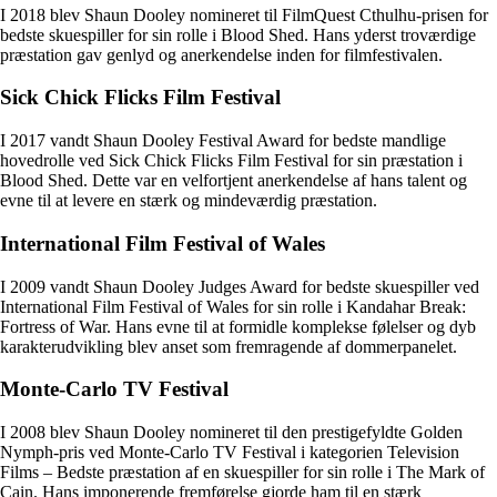
I 2018 blev Shaun Dooley nomineret til FilmQuest Cthulhu-prisen for
bedste skuespiller for sin rolle i Blood Shed. Hans yderst troværdige
præstation gav genlyd og anerkendelse inden for filmfestivalen.
Sick Chick Flicks Film Festival
I 2017 vandt Shaun Dooley Festival Award for bedste mandlige
hovedrolle ved Sick Chick Flicks Film Festival for sin præstation i
Blood Shed. Dette var en velfortjent anerkendelse af hans talent og
evne til at levere en stærk og mindeværdig præstation.
International Film Festival of Wales
I 2009 vandt Shaun Dooley Judges Award for bedste skuespiller ved
International Film Festival of Wales for sin rolle i Kandahar Break:
Fortress of War. Hans evne til at formidle komplekse følelser og dyb
karakterudvikling blev anset som fremragende af dommerpanelet.
Monte-Carlo TV Festival
I 2008 blev Shaun Dooley nomineret til den prestigefyldte Golden
Nymph-pris ved Monte-Carlo TV Festival i kategorien Television
Films – Bedste præstation af en skuespiller for sin rolle i The Mark of
Cain. Hans imponerende fremførelse gjorde ham til en stærk