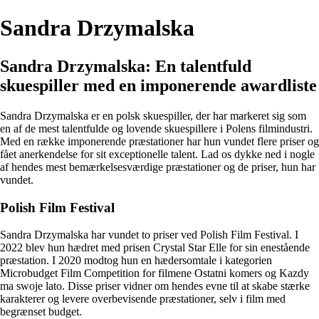
Sandra Drzymalska
Sandra Drzymalska: En talentfuld
skuespiller med en imponerende awardliste
Sandra Drzymalska er en polsk skuespiller, der har markeret sig som
en af de mest talentfulde og lovende skuespillere i Polens filmindustri.
Med en række imponerende præstationer har hun vundet flere priser og
fået anerkendelse for sit exceptionelle talent. Lad os dykke ned i nogle
af hendes mest bemærkelsesværdige præstationer og de priser, hun har
vundet.
Polish Film Festival
Sandra Drzymalska har vundet to priser ved Polish Film Festival. I
2022 blev hun hædret med prisen Crystal Star Elle for sin enestående
præstation. I 2020 modtog hun en hædersomtale i kategorien
Microbudget Film Competition for filmene Ostatni komers og Kazdy
ma swoje lato. Disse priser vidner om hendes evne til at skabe stærke
karakterer og levere overbevisende præstationer, selv i film med
begrænset budget.