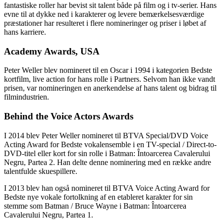
fantastiske roller har bevist sit talent både på film og i tv-serier. Hans
evne til at dykke ned i karakterer og levere bemærkelsesværdige
præstationer har resulteret i flere nomineringer og priser i løbet af
hans karriere.
Academy Awards, USA
Peter Weller blev nomineret til en Oscar i 1994 i kategorien Bedste
kortfilm, live action for hans rolle i Partners. Selvom han ikke vandt
prisen, var nomineringen en anerkendelse af hans talent og bidrag til
filmindustrien.
Behind the Voice Actors Awards
I 2014 blev Peter Weller nomineret til BTVA Special/DVD Voice
Acting Award for Bedste vokalensemble i en TV-special / Direct-to-
DVD-titel eller kort for sin rolle i Batman: Întoarcerea Cavalerului
Negru, Partea 2. Han delte denne nominering med en række andre
talentfulde skuespillere.
I 2013 blev han også nomineret til BTVA Voice Acting Award for
Bedste nye vokale fortolkning af en etableret karakter for sin
stemme som Batman / Bruce Wayne i Batman: Întoarcerea
Cavalerului Negru, Partea 1.