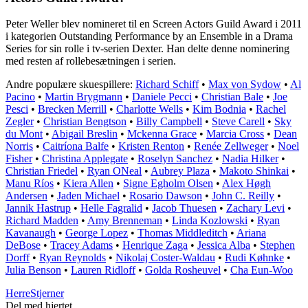
Peter Weller blev nomineret til en Screen Actors Guild Award i 2011
i kategorien Outstanding Performance by an Ensemble in a Drama
Series for sin rolle i tv-serien Dexter. Han delte denne nominering
med resten af rollebesætningen i serien.
Andre populære skuespillere:
Richard Schiff
•
Max von Sydow
•
Al
Pacino
•
Martin Brygmann
•
Daniele Pecci
•
Christian Bale
•
Joe
Pesci
•
Brecken Merrill
•
Charlotte Wells
•
Kim Bodnia
•
Rachel
Zegler
•
Christian Bengtson
•
Billy Campbell
•
Steve Carell
•
Sky
du Mont
•
Abigail Breslin
•
Mckenna Grace
•
Marcia Cross
•
Dean
Norris
•
Caitríona Balfe
•
Kristen Renton
•
Renée Zellweger
•
Noel
Fisher
•
Christina Applegate
•
Roselyn Sanchez
•
Nadia Hilker
•
Christian Friedel
•
Ryan ONeal
•
Aubrey Plaza
•
Makoto Shinkai
•
Manu Ríos
•
Kiera Allen
•
Signe Egholm Olsen
•
Alex Høgh
Andersen
•
Jaden Michael
•
Rosario Dawson
•
John C. Reilly
•
Jannik Hastrup
•
Helle Fagralid
•
Jacob Thuesen
•
Zachary Levi
•
Richard Madden
•
Amy Brenneman
•
Linda Kozlowski
•
Ryan
Kavanaugh
•
George Lopez
•
Thomas Middleditch
•
Ariana
DeBose
•
Tracey Adams
•
Henrique Zaga
•
Jessica Alba
•
Stephen
Dorff
•
Ryan Reynolds
•
Nikolaj Coster-Waldau
•
Rudi Køhnke
•
Julia Benson
•
Lauren Ridloff
•
Golda Rosheuvel
•
Cha Eun-Woo
Herre
Stjerner
Del med hjertet