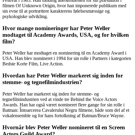
Festival i 1983. Han modtog anerkendelsen for sin præstation i
filmen Of Unknown Origin, hvor han imponerede publikum med
sin evne til at portrættere karakterens følelsesmæssige og
psykologiske udvikling.
Hvor mange nomineringer har Peter Weller
modtaget til Academy Awards, USA, og for hvilken
film?
Peter Weller har modtaget en nominering til en Academy Award i
USA. Han blev nomineret i 1994 for sin rolle i Partners i kategorien
Bedste Korte Film, Live Action.
Hvordan har Peter Weller markeret sig inden for
stemme- og tegnefilmindustrien?
Peter Weller har markeret sig inden for stemme- og
tegnefilmindustrien ved at vinde tre Behind the Voice Actors
Awards. Han har også været nomineret flere gange for sin rolle i
Batman: Întoarcerea Cavalerului Negru filmene, både som del af et
vokalensemble og for hans fortolkning af Batman/Bruce Wayne.
Hvornår blev Peter Weller nomineret til en Screen
Actors Guild Award?