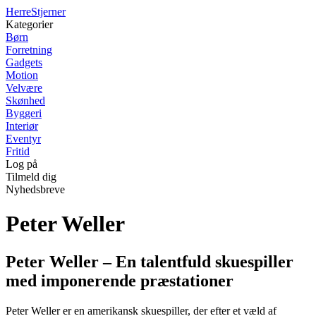
Herre
Stjerner
Kategorier
Børn
Forretning
Gadgets
Motion
Velvære
Skønhed
Byggeri
Interiør
Eventyr
Fritid
Log på
Tilmeld dig
Nyhedsbreve
Peter Weller
Peter Weller – En talentfuld skuespiller
med imponerende præstationer
Peter Weller er en amerikansk skuespiller, der efter et væld af