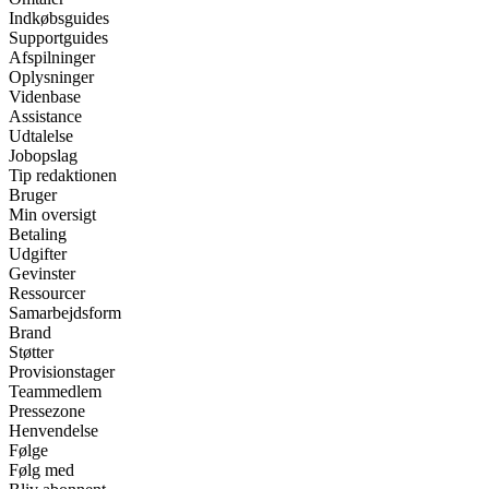
Indkøbsguides
Supportguides
Afspilninger
Oplysninger
Videnbase
Assistance
Udtalelse
Jobopslag
Tip redaktionen
Bruger
Min oversigt
Betaling
Udgifter
Gevinster
Ressourcer
Samarbejdsform
Brand
Støtter
Provisionstager
Teammedlem
Pressezone
Henvendelse
Følge
Følg med