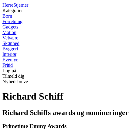
Herre
Stjerner
Kategorier
Børn
Forretning
Gadgets
Motion
Velvære
Skønhed
Byggeri
Interiør
Eventyr
Fritid
Log på
Tilmeld dig
Nyhedsbreve
Richard Schiff
Richard Schiffs awards og nomineringer
Primetime Emmy Awards