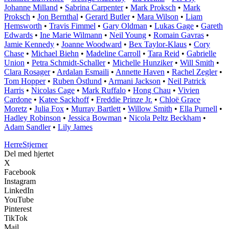
Johanne Milland
•
Sabrina Carpenter
•
Mark Proksch
•
Mark
Proksch
•
Jon Bernthal
•
Gerard Butler
•
Mara Wilson
•
Liam
Hemsworth
•
Travis Fimmel
•
Gary Oldman
•
Lukas Gage
•
Gareth
Edwards
•
Ine Marie Wilmann
•
Neil Young
•
Romain Gavras
•
Jamie Kennedy
•
Joanne Woodward
•
Bex Taylor-Klaus
•
Cory
Chase
•
Michael Biehn
•
Madeline Carroll
•
Tara Reid
•
Gabrielle
Union
•
Petra Schmidt-Schaller
•
Michelle Hunziker
•
Will Smith
•
Clara Rosager
•
Ardalan Esmaili
•
Annette Haven
•
Rachel Zegler
•
Tom Hopper
•
Ruben Östlund
•
Armani Jackson
•
Neil Patrick
Harris
•
Nicolas Cage
•
Mark Ruffalo
•
Hong Chau
•
Vivien
Cardone
•
Katee Sackhoff
•
Freddie Prinze Jr.
•
Chloë Grace
Moretz
•
Julia Fox
•
Murray Bartlett
•
Willow Smith
•
Ella Purnell
•
Hadley Robinson
•
Jessica Bowman
•
Nicola Peltz Beckham
•
Adam Sandler
•
Lily James
Herre
Stjerner
Del med hjertet
X
Facebook
Instagram
LinkedIn
YouTube
Pinterest
TikTok
Mail