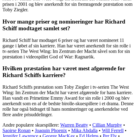
prisen i 2001 og blev anerkendt for sin fremragende præstation som
Toby Ziegler.
Hvor mange priser og nomineringer har Richard
Schiff modtaget samlet set?
Richard Schiff har modtaget 6 priser og har været nomineret 11
gange i løbet af sin karriere. Han har været anerkendt for sin rolle i
tv-serien The West Wing: Im Zentrum der Macht såvel som for sin
præstation i videospillet God of War: Ragnarök.
Hvilken præstation har været mest afgørende for
Richard Schiffs karriere?
Richard Schiffs præstation som Toby Ziegler i tv-serien The West
Wing: Im Zentrum der Macht har været afgørende for hans karriere.
Han vandt en Primetime Emmy Award for sin rolle i 2000 og blev
anerkendt som en af de bedste birolle-skuespillere i et drama. Denne
rolle har også bidraget til hans nomineringer og anerkendelse ved
flere andre prisuddelinger.
Andre populære skuespillere:
Warren Beatty
•
Cillian Murphy
•
Saoirse Ronan
•
Joaquin Phoenix
•
Mika Abdalla
•
Will Ferrell
•
Jennifer Lawrence
•
George MacKay
•
Ed Helms
•
Per Fly
•