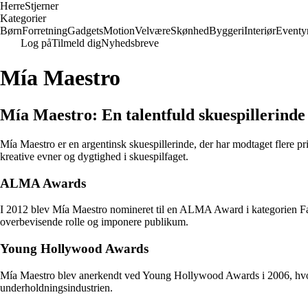
Herre
Stjerner
Kategorier
Børn
Forretning
Gadgets
Motion
Velvære
Skønhed
Byggeri
Interiør
Eventy
Log på
Tilmeld dig
Nyhedsbreve
Mía Maestro
Mía Maestro: En talentfuld skuespillerinde
Mía Maestro er en argentinsk skuespillerinde, der har modtaget flere pri
kreative evner og dygtighed i skuespilfaget.
ALMA Awards
I 2012 blev Mía Maestro nomineret til en ALMA Award i kategorien Fav
overbevisende rolle og imponere publikum.
Young Hollywood Awards
Mía Maestro blev anerkendt ved Young Hollywood Awards i 2006, hvor h
underholdningsindustrien.