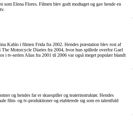
ollen som Elena Flores. Filmen blev godt modtaget og gav hende en
tv.
tina Kahlo i filmen Frida fra 2002. Hendes præstation blev rost af
i The Motorcycle Diaries fra 2004, hvor hun spillede overfor Gael
s i tv-serien Alias fra 2001 til 2006 var også meget populær blandt
tner og hendes far er skuespiller og teaterinstruktør. Hendes
nale film- og tv-produktioner og etablerede sig som en talentfuld