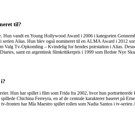
eret til?
 andre. Hun vandt en Young Hollywood Award i 2006 i kategorien Genne
i serien Alias. Hun blev også nomineret til en ALMA Award i 2012 som
som Valg Tv-Opkomling – Kvindelig for hendes præstation i Alias. Des
Diaries, samt en argentinsk filmkritikerpris i 1999 som Bedste Nye Skue
 i?
ier. Hun har spillet i film som Frida fra 2002, hvor hun portrætterede 
pillede Chichina Ferreyra, en af de centrale karakterer baseret på Ern
v-fronten har Mía Maestro spillet rollen som Nadia Santos i tv-serien A