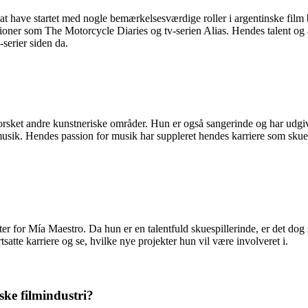
at have startet med nogle bemærkelsesværdige roller i argentinske film bl
ioner som The Motorcycle Diaries og tv-serien Alias. Hendes talent og a
v-serier siden da.
forsket andre kunstneriske områder. Hun er også sangerinde og har udg
k musik. Hendes passion for musik har suppleret hendes karriere som sku
for Mía Maestro. Da hun er en talentfuld skuespillerinde, er det dog s
satte karriere og se, hvilke nye projekter hun vil være involveret i.
ske filmindustri?