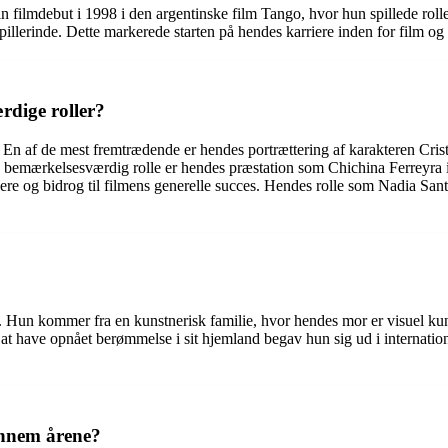
 sin filmdebut i 1998 i den argentinske film Tango, hvor hun spillede r
illerinde. Dette markerede starten på hendes karriere inden for film og 
rdige roller?
. En af de mest fremtrædende er hendes portrættering af karakteren Cris
en bemærkelsesværdig rolle er hendes præstation som Chichina Ferreyra 
re og bidrog til filmens generelle succes. Hendes rolle som Nadia Santo
 Hun kommer fra en kunstnerisk familie, hvor hendes mor er visuel kuns
r at have opnået berømmelse i sit hjemland begav hun sig ud i internatio
ennem årene?