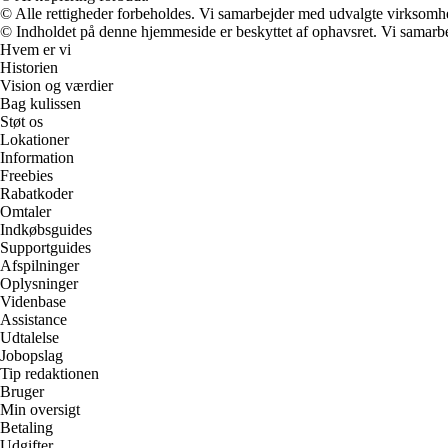
© Alle rettigheder forbeholdes. Vi samarbejder med udvalgte virksomhed
© Indholdet på denne hjemmeside er beskyttet af ophavsret. Vi samarbe
Hvem er vi
Historien
Vision og værdier
Bag kulissen
Støt os
Lokationer
Information
Freebies
Rabatkoder
Omtaler
Indkøbsguides
Supportguides
Afspilninger
Oplysninger
Videnbase
Assistance
Udtalelse
Jobopslag
Tip redaktionen
Bruger
Min oversigt
Betaling
Udgifter