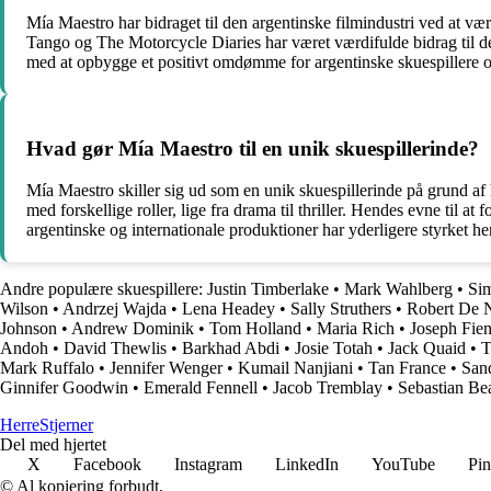
Mía Maestro har bidraget til den argentinske filmindustri ved at væ
Tango og The Motorcycle Diaries har været værdifulde bidrag til den
med at opbygge et positivt omdømme for argentinske skuespillere og h
Hvad gør Mía Maestro til en unik skuespillerinde?
Mía Maestro skiller sig ud som en unik skuespillerinde på grund af he
med forskellige roller, lige fra drama til thriller. Hendes evne til 
argentinske og internationale produktioner har yderligere styrket he
Andre populære skuespillere:
Justin Timberlake
•
Mark Wahlberg
•
Si
Wilson
•
Andrzej Wajda
•
Lena Headey
•
Sally Struthers
•
Robert De 
Johnson
•
Andrew Dominik
•
Tom Holland
•
Maria Rich
•
Joseph Fie
Andoh
•
David Thewlis
•
Barkhad Abdi
•
Josie Totah
•
Jack Quaid
•
T
Mark Ruffalo
•
Jennifer Wenger
•
Kumail Nanjiani
•
Tan France
•
San
Ginnifer Goodwin
•
Emerald Fennell
•
Jacob Tremblay
•
Sebastian Be
Herre
Stjerner
Del med hjertet
X
Facebook
Instagram
LinkedIn
YouTube
Pin
© Al kopiering forbudt.