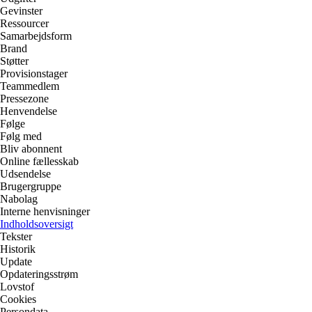
Gevinster
Ressourcer
Samarbejdsform
Brand
Støtter
Provisionstager
Teammedlem
Pressezone
Henvendelse
Følge
Følg med
Bliv abonnent
Online fællesskab
Udsendelse
Brugergruppe
Nabolag
Interne henvisninger
Indholdsoversigt
Tekster
Historik
Update
Opdateringsstrøm
Lovstof
Cookies
Persondata