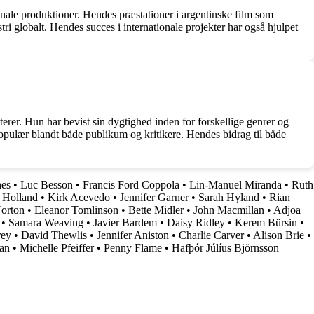
ionale produktioner. Hendes præstationer i argentinske film som
i globalt. Hendes succes i internationale projekter har også hjulpet
kterer. Hun har bevist sin dygtighed inden for forskellige genrer og
e populær blandt både publikum og kritikere. Hendes bidrag til både
es
•
Luc Besson
•
Francis Ford Coppola
•
Lin-Manuel Miranda
•
Ruth
 Holland
•
Kirk Acevedo
•
Jennifer Garner
•
Sarah Hyland
•
Rian
orton
•
Eleanor Tomlinson
•
Bette Midler
•
John Macmillan
•
Adjoa
•
Samara Weaving
•
Javier Bardem
•
Daisy Ridley
•
Kerem Bürsin
•
rey
•
David Thewlis
•
Jennifer Aniston
•
Charlie Carver
•
Alison Brie
•
an
•
Michelle Pfeiffer
•
Penny Flame
•
Hafþór Júlíus Björnsson