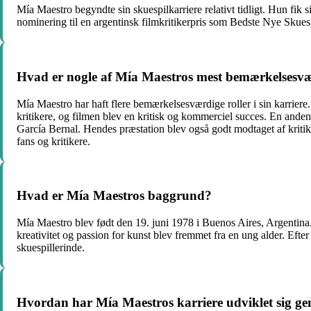
Mía Maestro begyndte sin skuespilkarriere relativt tidligt. Hun fik
nominering til en argentinsk filmkritikerpris som Bedste Nye Skuesp
Hvad er nogle af Mía Maestros mest bemærkelsesvæ
Mía Maestro har haft flere bemærkelsesværdige roller i sin karriere
kritikere, og filmen blev en kritisk og kommerciel succes. En and
García Bernal. Hendes præstation blev også godt modtaget af kritike
fans og kritikere.
Hvad er Mía Maestros baggrund?
Mía Maestro blev født den 19. juni 1978 i Buenos Aires, Argentina.
kreativitet og passion for kunst blev fremmet fra en ung alder. Efte
skuespillerinde.
Hvordan har Mía Maestros karriere udviklet sig g