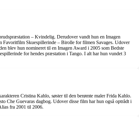
mbrudspræstation – Kvindelig. Derudover vandt hun en Imagen
 Favoritfilm Skuespillerinde – Birolle for filmen Savages. Udover
uden blev hun nomineret til en Imagen Award i 2005 som Bedste
spillerinde for hendes præstation i Tango. I alt har hun vundet 3
karakteren Cristina Kahlo, søster til den berømte maler Frida Kahlo.
esto Che Guevaras dagbog. Udover disse film har hun også optrådt i
lias fra 2001 til 2006.