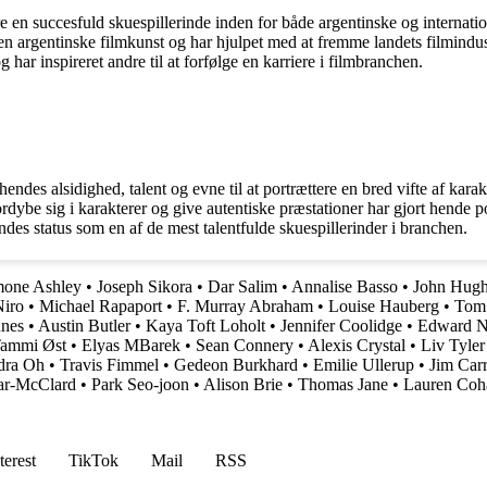
re en succesfuld skuespillerinde inden for både argentinske og internat
 argentinske filmkunst og har hjulpet med at fremme landets filmindustr
ar inspireret andre til at forfølge en karriere i filmbranchen.
ndes alsidighed, talent og evne til at portrættere en bred vifte af kara
at fordybe sig i karakterer og give autentiske præstationer har gjort hend
ndes status som en af de mest talentfulde skuespillerinder i branchen.
mone Ashley
•
Joseph Sikora
•
Dar Salim
•
Annalise Basso
•
John Hugh
Niro
•
Michael Rapaport
•
F. Murray Abraham
•
Louise Hauberg
•
Tom
nnes
•
Austin Butler
•
Kaya Toft Loholt
•
Jennifer Coolidge
•
Edward N
ammi Øst
•
Elyas MBarek
•
Sean Connery
•
Alexis Crystal
•
Liv Tyler
dra Oh
•
Travis Fimmel
•
Gedeon Burkhard
•
Emilie Ullerup
•
Jim Car
ar-McClard
•
Park Seo-joon
•
Alison Brie
•
Thomas Jane
•
Lauren Coh
terest
TikTok
Mail
RSS