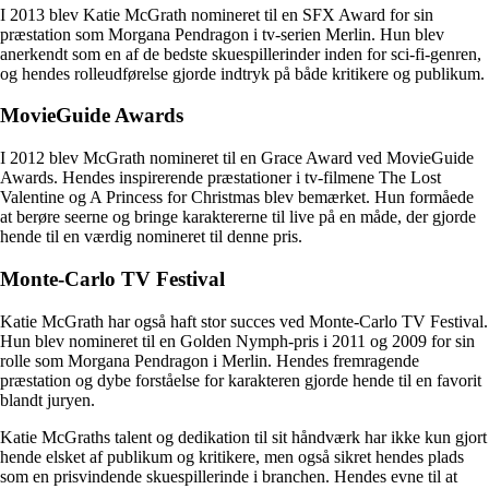
I 2013 blev Katie McGrath nomineret til en SFX Award for sin
præstation som Morgana Pendragon i tv-serien Merlin. Hun blev
anerkendt som en af de bedste skuespillerinder inden for sci-fi-genren,
og hendes rolleudførelse gjorde indtryk på både kritikere og publikum.
MovieGuide Awards
I 2012 blev McGrath nomineret til en Grace Award ved MovieGuide
Awards. Hendes inspirerende præstationer i tv-filmene The Lost
Valentine og A Princess for Christmas blev bemærket. Hun formåede
at berøre seerne og bringe karaktererne til live på en måde, der gjorde
hende til en værdig nomineret til denne pris.
Monte-Carlo TV Festival
Katie McGrath har også haft stor succes ved Monte-Carlo TV Festival.
Hun blev nomineret til en Golden Nymph-pris i 2011 og 2009 for sin
rolle som Morgana Pendragon i Merlin. Hendes fremragende
præstation og dybe forståelse for karakteren gjorde hende til en favorit
blandt juryen.
Katie McGraths talent og dedikation til sit håndværk har ikke kun gjort
hende elsket af publikum og kritikere, men også sikret hendes plads
som en prisvindende skuespillerinde i branchen. Hendes evne til at