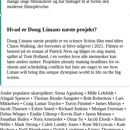
mange unge filmskabere og har bidraget til at forme den
moderne filmoplevelse.
Hvad er Doug Limans næste projekt?
Doug Limans næste projekt er en science fiction-film med titlen
Chaos Walking, der forventes at blive udgivet i 2021. Filmen er
baseret på en roman af Patrick Ness og følger en ung mand,
spillet af Tom Holland, i en verden hvor alle mennesker kan
høre andres tanker. Projekten already making headlines for re-
shoots and scheduling conflicts but fans are eager to see how
Liman will bring this unique dystopian world to life on the big
screen.
Andre populære skuespillere:
Siena Agudong
•
Mille Lehfeldt
•
Abigail Spencer
•
Thomas Brodie-Sangster
•
Britt Robertson
•
Lars
Mikkelsen
•
Craig Lamar Traylor
•
Travis Fimmel
•
James Murray
•
Jacob Thuesen
•
Esben Smed
•
Richard Jenkins
•
Morgan Freeman
•
Debra Winger
•
Emilie Ullerup
•
Kevin Hart
•
Jason Momoa
•
Jonathan Bailey
•
Nora Arnezeder
•
Omar Sy
•
Jacob Elordi
•
Bruce
Willis
•
Mark Strong
•
Caleb Landry Jones
•
Rose McGowan
•
Kate
Hudson
•
Neill Blomkamp
•
Dolph Lundgren
•
Emma Thompson
•