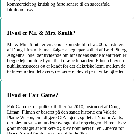
kommercielt og kritisk og førte senere til en succesfuld
filmfranchise.
Hvad er Mr. & Mrs. Smith?
Mr. & Mrs. Smith er en action-komediefilm fra 2005, instrueret
af Doug Liman. Filmen følger et ægtepar, spillet af Brad Pitt og
Angelina Jolie, der uvidende om hinandens sande identiteter, er
begge lejemordere hyret til at dræbe hinanden. Filmen blev en
publikumssucces og er kendt for det elektriske kemi mellem de
to hovedrolleindehavere, der senere blev et par i virkeligheden.
Hvad er Fair Game?
Fair Game er en politisk thriller fra 2010, instrueret af Doug
Liman. Filmen er baseret på den sande historie om Valerie
Plame Wilson, en tidligere CIA-agent, spillet af Naomi Watts,
der blev udsat som undercoveragent af regeringen. Filmen blev
godt modtaget af kritikere og blev nomineret til en Cinema for
Peace Award for den mest værdifulde film.