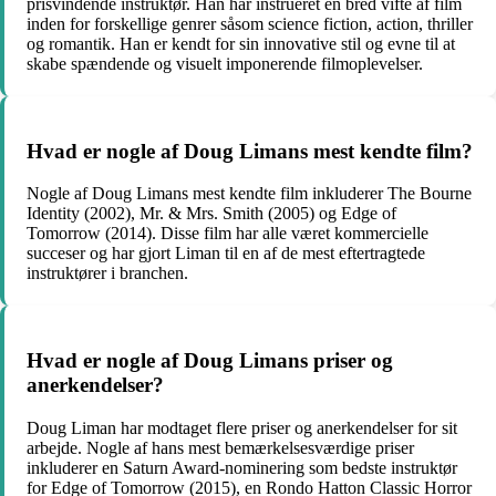
prisvindende instruktør. Han har instrueret en bred vifte af film
inden for forskellige genrer såsom science fiction, action, thriller
og romantik. Han er kendt for sin innovative stil og evne til at
skabe spændende og visuelt imponerende filmoplevelser.
Hvad er nogle af Doug Limans mest kendte film?
Nogle af Doug Limans mest kendte film inkluderer The Bourne
Identity (2002), Mr. & Mrs. Smith (2005) og Edge of
Tomorrow (2014). Disse film har alle været kommercielle
succeser og har gjort Liman til en af ​​de mest eftertragtede
instruktører i branchen.
Hvad er nogle af Doug Limans priser og
anerkendelser?
Doug Liman har modtaget flere priser og anerkendelser for sit
arbejde. Nogle af hans mest bemærkelsesværdige priser
inkluderer en Saturn Award-nominering som bedste instruktør
for Edge of Tomorrow (2015), en Rondo Hatton Classic Horror