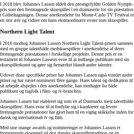
I 2018 blev Johannes Lassen tildelt den prestigefyldte Golden Nymph-
pris som den fremragende skuespiller i en dramaserie for sin præstation
i Gidseltagningen. Denne anerkendelse fra Monte-Carlo TV Festival er
en stor ære og vidner om hans ekstraordinære evner som skuespiller.
Northern Light Talent
I 2016 modtog Johannes Lassen Northern Light Talent-prisen sammen
med en gruppe talentfulde medskuespillere i anerkendelse af deres
fremragende præstationer i forskellige projekter. Denne pris er en
testament til Johannes Lassens evne til at indfange publikum med sin
skuespillerkunst og gøre sig bemærket blandt andre talenter.
Udover disse specifikke priser har Johannes Lassen også vundet andre
priser og har været nomineret flere gange. Hans talent og dedikation til
sit arbejde afspejles i den anerkendelse, han modtager fra både
publikum og fagfolk i film- og tv-branchen.
Johannes Lassen har etableret sig som en af ​​Danmarks mest talentfulde
skuespillere. Hans evne til at fordybe sig i karakterer og levere
fremragende præstationer har gjort ham til en vigtig skikkelse inden for
dansk og internationalt tv og film.
Med sine mange awards og nomineringer er Johannes Lassen et
fremragende eksempel på den danske skuespillertradition og en