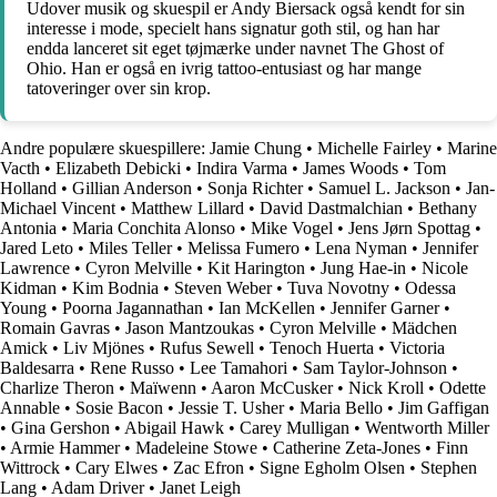
Udover musik og skuespil er Andy Biersack også kendt for sin
interesse i mode, specielt hans signatur goth stil, og han har
endda lanceret sit eget tøjmærke under navnet The Ghost of
Ohio. Han er også en ivrig tattoo-entusiast og har mange
tatoveringer over sin krop.
Andre populære skuespillere:
Jamie Chung
•
Michelle Fairley
•
Marine
Vacth
•
Elizabeth Debicki
•
Indira Varma
•
James Woods
•
Tom
Holland
•
Gillian Anderson
•
Sonja Richter
•
Samuel L. Jackson
•
Jan-
Michael Vincent
•
Matthew Lillard
•
David Dastmalchian
•
Bethany
Antonia
•
Maria Conchita Alonso
•
Mike Vogel
•
Jens Jørn Spottag
•
Jared Leto
•
Miles Teller
•
Melissa Fumero
•
Lena Nyman
•
Jennifer
Lawrence
•
Cyron Melville
•
Kit Harington
•
Jung Hae-in
•
Nicole
Kidman
•
Kim Bodnia
•
Steven Weber
•
Tuva Novotny
•
Odessa
Young
•
Poorna Jagannathan
•
Ian McKellen
•
Jennifer Garner
•
Romain Gavras
•
Jason Mantzoukas
•
Cyron Melville
•
Mädchen
Amick
•
Liv Mjönes
•
Rufus Sewell
•
Tenoch Huerta
•
Victoria
Baldesarra
•
Rene Russo
•
Lee Tamahori
•
Sam Taylor-Johnson
•
Charlize Theron
•
Maïwenn
•
Aaron McCusker
•
Nick Kroll
•
Odette
Annable
•
Sosie Bacon
•
Jessie T. Usher
•
Maria Bello
•
Jim Gaffigan
•
Gina Gershon
•
Abigail Hawk
•
Carey Mulligan
•
Wentworth Miller
•
Armie Hammer
•
Madeleine Stowe
•
Catherine Zeta-Jones
•
Finn
Wittrock
•
Cary Elwes
•
Zac Efron
•
Signe Egholm Olsen
•
Stephen
Lang
•
Adam Driver
•
Janet Leigh