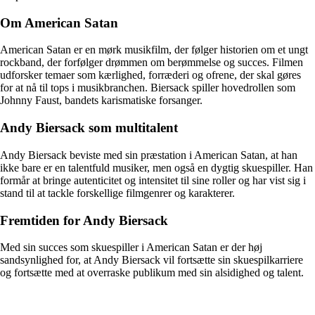
Om American Satan
American Satan er en mørk musikfilm, der følger historien om et ungt
rockband, der forfølger drømmen om berømmelse og succes. Filmen
udforsker temaer som kærlighed, forræderi og ofrene, der skal gøres
for at nå til tops i musikbranchen. Biersack spiller hovedrollen som
Johnny Faust, bandets karismatiske forsanger.
Andy Biersack som multitalent
Andy Biersack beviste med sin præstation i American Satan, at han
ikke bare er en talentfuld musiker, men også en dygtig skuespiller. Han
formår at bringe autenticitet og intensitet til sine roller og har vist sig i
stand til at tackle forskellige filmgenrer og karakterer.
Fremtiden for Andy Biersack
Med sin succes som skuespiller i American Satan er der høj
sandsynlighed for, at Andy Biersack vil fortsætte sin skuespilkarriere
og fortsætte med at overraske publikum med sin alsidighed og talent.