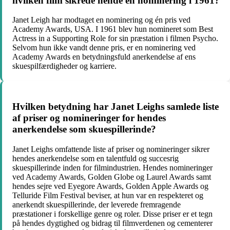
hvilken film sikrede hende en nominering i 1961?
Janet Leigh har modtaget en nominering og én pris ved
Academy Awards, USA. I 1961 blev hun nomineret som Best
Actress in a Supporting Role for sin præstation i filmen Psycho.
Selvom hun ikke vandt denne pris, er en nominering ved
Academy Awards en betydningsfuld anerkendelse af ens
skuespilfærdigheder og karriere.
Hvilken betydning har Janet Leighs samlede liste
af priser og nomineringer for hendes
anerkendelse som skuespillerinde?
Janet Leighs omfattende liste af priser og nomineringer sikrer
hendes anerkendelse som en talentfuld og succesrig
skuespillerinde inden for filmindustrien. Hendes nomineringer
ved Academy Awards, Golden Globe og Laurel Awards samt
hendes sejre ved Eyegore Awards, Golden Apple Awards og
Telluride Film Festival beviser, at hun var en respekteret og
anerkendt skuespillerinde, der leverede fremragende
præstationer i forskellige genre og roler. Disse priser er et tegn
på hendes dygtighed og bidrag til filmverdenen og cementerer