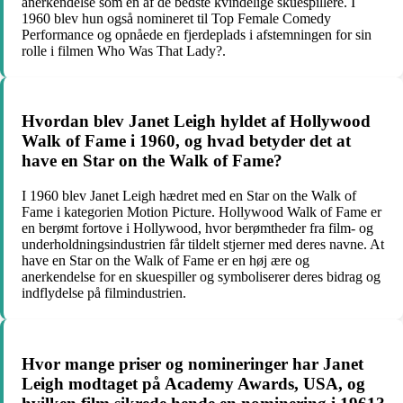
anerkendelse som en af de bedste kvindelige skuespillere. I
1960 blev hun også nomineret til Top Female Comedy
Performance og opnåede en fjerdeplads i afstemningen for sin
rolle i filmen Who Was That Lady?.
Hvordan blev Janet Leigh hyldet af Hollywood
Walk of Fame i 1960, og hvad betyder det at
have en Star on the Walk of Fame?
I 1960 blev Janet Leigh hædret med en Star on the Walk of
Fame i kategorien Motion Picture. Hollywood Walk of Fame er
en berømt fortove i Hollywood, hvor berømtheder fra film- og
underholdningsindustrien får tildelt stjerner med deres navne. At
have en Star on the Walk of Fame er en høj ære og
anerkendelse for en skuespiller og symboliserer deres bidrag og
indflydelse på filmindustrien.
Hvor mange priser og nomineringer har Janet
Leigh modtaget på Academy Awards, USA, og