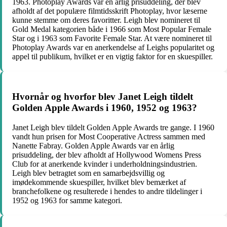
1963. Photoplay Awards var en årlig prisuddeling, der blev
afholdt af det populære filmtidsskrift Photoplay, hvor læserne
kunne stemme om deres favoritter. Leigh blev nomineret til
Gold Medal kategorien både i 1966 som Most Popular Female
Star og i 1963 som Favorite Female Star. At være nomineret til
Photoplay Awards var en anerkendelse af Leighs popularitet og
appel til publikum, hvilket er en vigtig faktor for en skuespiller.
Hvornår og hvorfor blev Janet Leigh tildelt
Golden Apple Awards i 1960, 1952 og 1963?
Janet Leigh blev tildelt Golden Apple Awards tre gange. I 1960
vandt hun prisen for Most Cooperative Actress sammen med
Nanette Fabray. Golden Apple Awards var en årlig
prisuddeling, der blev afholdt af Hollywood Womens Press
Club for at anerkende kvinder i underholdningsindustrien.
Leigh blev betragtet som en samarbejdsvillig og
imødekommende skuespiller, hvilket blev bemærket af
branchefolkene og resulterede i hendes to andre tildelinger i
1952 og 1963 for samme kategori.