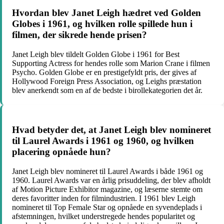
Hvordan blev Janet Leigh hædret ved Golden
Globes i 1961, og hvilken rolle spillede hun i
filmen, der sikrede hende prisen?
Janet Leigh blev tildelt Golden Globe i 1961 for Best
Supporting Actress for hendes rolle som Marion Crane i filmen
Psycho. Golden Globe er en prestigefyldt pris, der gives af
Hollywood Foreign Press Association, og Leighs præstation
blev anerkendt som en af de bedste i birollekategorien det år.
Hvad betyder det, at Janet Leigh blev nomineret
til Laurel Awards i 1961 og 1960, og hvilken
placering opnåede hun?
Janet Leigh blev nomineret til Laurel Awards i både 1961 og
1960. Laurel Awards var en årlig prisuddeling, der blev afholdt
af Motion Picture Exhibitor magazine, og læserne stemte om
deres favoritter inden for filmindustrien. I 1961 blev Leigh
nomineret til Top Female Star og opnåede en syvendeplads i
afstemningen, hvilket understregede hendes popularitet og