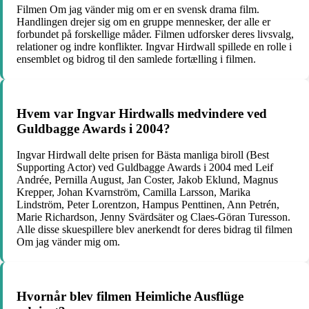
Filmen Om jag vänder mig om er en svensk drama film.
Handlingen drejer sig om en gruppe mennesker, der alle er
forbundet på forskellige måder. Filmen udforsker deres livsvalg,
relationer og indre konflikter. Ingvar Hirdwall spillede en rolle i
ensemblet og bidrog til den samlede fortælling i filmen.
Hvem var Ingvar Hirdwalls medvindere ved
Guldbagge Awards i 2004?
Ingvar Hirdwall delte prisen for Bästa manliga biroll (Best
Supporting Actor) ved Guldbagge Awards i 2004 med Leif
Andrée, Pernilla August, Jan Coster, Jakob Eklund, Magnus
Krepper, Johan Kvarnström, Camilla Larsson, Marika
Lindström, Peter Lorentzon, Hampus Penttinen, Ann Petrén,
Marie Richardson, Jenny Svärdsäter og Claes-Göran Turesson.
Alle disse skuespillere blev anerkendt for deres bidrag til filmen
Om jag vänder mig om.
Hvornår blev filmen Heimliche Ausflüge