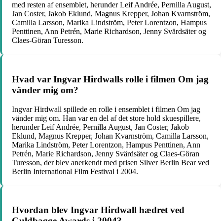
med resten af ​​ensemblet, herunder Leif Andrée, Pernilla August,
Jan Coster, Jakob Eklund, Magnus Krepper, Johan Kvarnström,
Camilla Larsson, Marika Lindström, Peter Lorentzon, Hampus
Penttinen, Ann Petrén, Marie Richardson, Jenny Svärdsäter og
Claes-Göran Turesson.
Hvad var Ingvar Hirdwalls rolle i filmen Om jag
vänder mig om?
Ingvar Hirdwall spillede en rolle i ensemblet i filmen Om jag
vänder mig om. Han var en del af det store hold skuespillere,
herunder Leif Andrée, Pernilla August, Jan Coster, Jakob
Eklund, Magnus Krepper, Johan Kvarnström, Camilla Larsson,
Marika Lindström, Peter Lorentzon, Hampus Penttinen, Ann
Petrén, Marie Richardson, Jenny Svärdsäter og Claes-Göran
Turesson, der blev anerkendt med prisen Silver Berlin Bear ved
Berlin International Film Festival i 2004.
Hvordan blev Ingvar Hirdwall hædret ved
Guldbagge Awards i 2004?