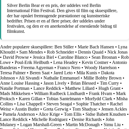
Silver Berlin Bear er en pris, der uddeles ved Berlin
International Film Festival. Den gives til film og skuespillere,
der har opnået fremragende præstationer og kunstneriske
bedrifter. Prisen er en af ​​flere priser, der uddeles under
festivalen, og den er en anerkendelse af enestående bidrag til
filmkunst.
Andre populære skuespillere:
Ben Stiller
•
Marie Bach Hansen
•
Lyna
Khoudri
•
Sam Mendes
•
Rob Schneider
•
Dennis Quaid
•
Nick Jonas
•
David Prowse
•
Jessica Biel
•
Caroline Blanco
•
Sean Brosnan
•
Rob
Lowe
•
Poul-Erik Heilbuth
•
Lena Headey
•
Kevin Costner
•
Antonio
Banderas
•
Freema Agyeman
•
Franco Nero
•
Woody Harrelson
•
Teresa Palmer
•
Beren Saat
•
Jared Leto
•
Mila Kunis
•
Dakota
Johnson
•
Ali Sivandi
•
Nathalie Emmanuel
•
Millie Bobby Brown
•
Anne Louise Hassing
•
Jason Lively
•
Brian Blessed
•
Tim Curry
•
Natalie Portman
•
Lance Reddick
•
Matthew Lillard
•
Hugh Grant
•
Mads Mikkelsen
•
William Rudbeck Lindhardt
•
Frank Hvam
•
Mark
Proksch
•
Karen Gillan
•
Tobias Santelmann
•
Morfydd Clark
•
Misha
Collins
•
Lisa Chappell
•
Steven Seagal
•
Sophie Thatcher
•
Rachel
Weisz
•
Austin Butler
•
Greta Gerwig
•
Tom Shadyac
•
Jensen Ackles
•
Pamela Anderson
•
Alice Krige
•
Tom Ellis
•
Sidse Babett Knudsen
•
Lance Reddick
•
Michelle Rodriguez
•
Denise Richards
•
John
Mulaney
•
Logan Marshall-Green
•
Martin McDonagh
•
Simu Liu
•