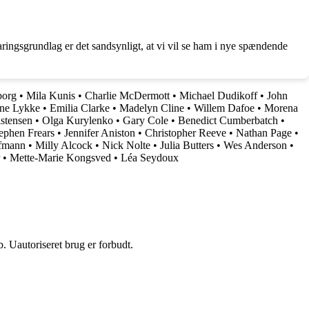
ringsgrundlag er det sandsynligt, at vi vil se ham i nye spændende
borg
•
Mila Kunis
•
Charlie McDermott
•
Michael Dudikoff
•
John
ne Lykke
•
Emilia Clarke
•
Madelyn Cline
•
Willem Dafoe
•
Morena
stensen
•
Olga Kurylenko
•
Gary Cole
•
Benedict Cumberbatch
•
ephen Frears
•
Jennifer Aniston
•
Christopher Reeve
•
Nathan Page
•
fmann
•
Milly Alcock
•
Nick Nolte
•
Julia Butters
•
Wes Anderson
•
•
Mette-Marie Kongsved
•
Léa Seydoux
 Uautoriseret brug er forbudt.