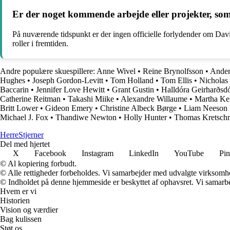
Er der noget kommende arbejde eller projekter, som
På nuværende tidspunkt er der ingen officielle forlydender om Davi
roller i fremtiden.
Andre populære skuespillere:
Anne Wivel
•
Reine Brynolfsson
•
Ander
Hughes
•
Joseph Gordon-Levitt
•
Tom Holland
•
Tom Ellis
•
Nicholas
Baccarin
•
Jennifer Love Hewitt
•
Grant Gustin
•
Halldóra Geirharðsdó
Catherine Reitman
•
Takashi Miike
•
Alexandre Willaume
•
Martha Ke
Britt Lower
•
Gideon Emery
•
Christine Albeck Børge
•
Liam Neeson
Michael J. Fox
•
Thandiwe Newton
•
Holly Hunter
•
Thomas Kretsch
Herre
Stjerner
Del med hjertet
X
Facebook
Instagram
LinkedIn
YouTube
Pin
© Al kopiering forbudt.
© Alle rettigheder forbeholdes. Vi samarbejder med udvalgte virksomhed
© Indholdet på denne hjemmeside er beskyttet af ophavsret. Vi samarbe
Hvem er vi
Historien
Vision og værdier
Bag kulissen
Støt os