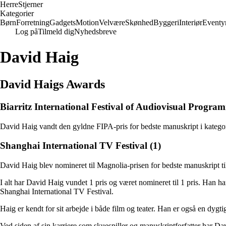
Herre
Stjerner
Kategorier
Børn
Forretning
Gadgets
Motion
Velvære
Skønhed
Byggeri
Interiør
Eventy
Log på
Tilmeld dig
Nyhedsbreve
David Haig
David Haigs Awards
Biarritz International Festival of Audiovisual Progra
David Haig vandt den gyldne FIPA-pris for bedste manuskript i katego
Shanghai International TV Festival (1)
David Haig blev nomineret til Magnolia-prisen for bedste manuskript ti
I alt har David Haig vundet 1 pris og været nomineret til 1 pris. Han h
Shanghai International TV Festival.
Haig er kendt for sit arbejde i både film og teater. Han er også en dygti
Ved siden af sin karriere som skuespiller og manuskriptforfatter har Davi