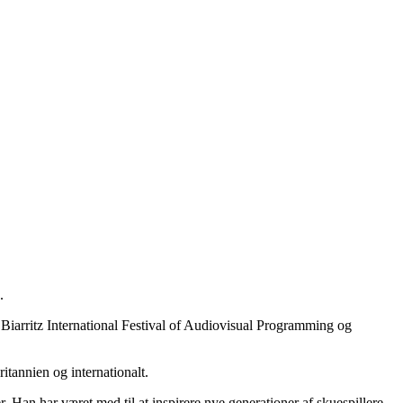
.
e Biarritz International Festival of Audiovisual Programming og
ritannien og internationalt.
r. Han har været med til at inspirere nye generationer af skuespillere.