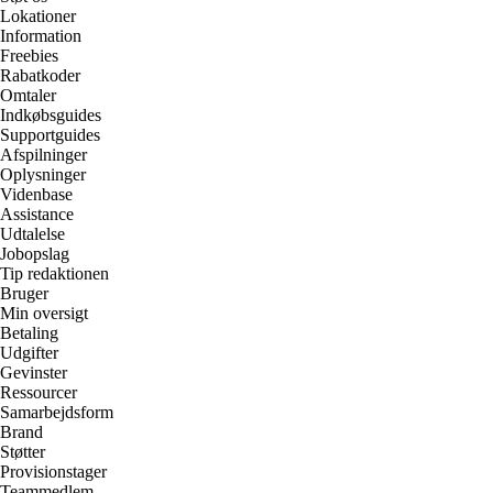
Lokationer
Information
Freebies
Rabatkoder
Omtaler
Indkøbsguides
Supportguides
Afspilninger
Oplysninger
Videnbase
Assistance
Udtalelse
Jobopslag
Tip redaktionen
Bruger
Min oversigt
Betaling
Udgifter
Gevinster
Ressourcer
Samarbejdsform
Brand
Støtter
Provisionstager
Teammedlem