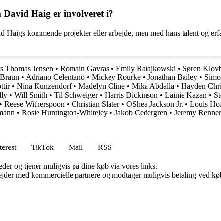
 David Haig er involveret i?
d Haigs kommende projekter eller arbejde, men med hans talent og erfa
s Thomas Jensen
•
Romain Gavras
•
Emily Ratajkowski
•
Søren Klov
 Braun
•
Adriano Celentano
•
Mickey Rourke
•
Jonathan Bailey
•
Simo
ttir
•
Nina Kunzendorf
•
Madelyn Cline
•
Mika Abdalla
•
Hayden Chri
lly
•
Will Smith
•
Til Schweiger
•
Harris Dickinson
•
Lainie Kazan
•
St
•
Reese Witherspoon
•
Christian Slater
•
OShea Jackson Jr.
•
Louis Ho
mann
•
Rosie Huntington-Whiteley
•
Jakob Cedergren
•
Jeremy Renner
terest
TikTok
Mail
RSS
er og tjener muligvis på dine køb via vores links.
jder med kommercielle partnere og modtager muligvis betaling ved køb.