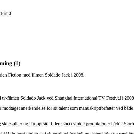
r
Fritid
mming (1)
rien Fiction med filmen Soldado Jack i 2008.
l tv-filmen Soldado Jack ved Shanghai International TV Festival i 2008
ar modtaget anerkendelse for sit talent som manuskriptforfatter ved båd
g skuespiller og har optrådt i flere succesfulde produktioner både i Storb
d Haig også undervist i skuespil på forskellige teaterskoler og satellitte