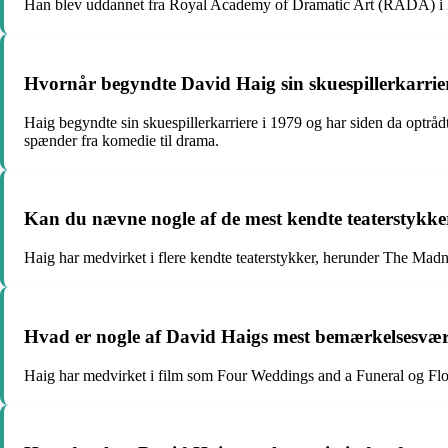
Han blev uddannet fra Royal Academy of Dramatic Art (RADA) i
Hvornår begyndte David Haig sin skuespillerkarrier
Haig begyndte sin skuespillerkarriere i 1979 og har siden da optrådt
spænder fra komedie til drama.
Kan du nævne nogle af de mest kendte teaterstykke
Haig har medvirket i flere kendte teaterstykker, herunder The Ma
Hvad er nogle af David Haigs mest bemærkelsesvær
Haig har medvirket i film som Four Weddings and a Funeral og Flore