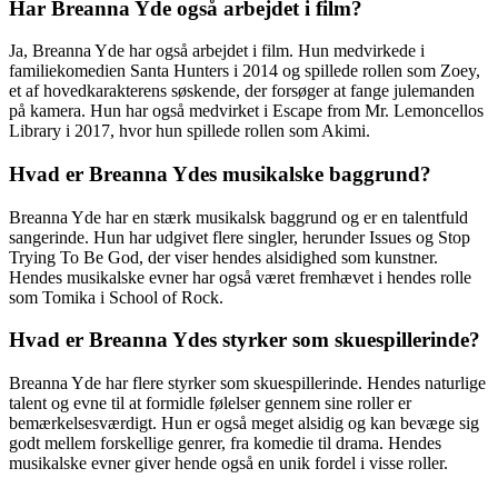
Har Breanna Yde også arbejdet i film?
Ja, Breanna Yde har også arbejdet i film. Hun medvirkede i
familiekomedien Santa Hunters i 2014 og spillede rollen som Zoey,
et af hovedkarakterens søskende, der forsøger at fange julemanden
på kamera. Hun har også medvirket i Escape from Mr. Lemoncellos
Library i 2017, hvor hun spillede rollen som Akimi.
Hvad er Breanna Ydes musikalske baggrund?
Breanna Yde har en stærk musikalsk baggrund og er en talentfuld
sangerinde. Hun har udgivet flere singler, herunder Issues og Stop
Trying To Be God, der viser hendes alsidighed som kunstner.
Hendes musikalske evner har også været fremhævet i hendes rolle
som Tomika i School of Rock.
Hvad er Breanna Ydes styrker som skuespillerinde?
Breanna Yde har flere styrker som skuespillerinde. Hendes naturlige
talent og evne til at formidle følelser gennem sine roller er
bemærkelsesværdigt. Hun er også meget alsidig og kan bevæge sig
godt mellem forskellige genrer, fra komedie til drama. Hendes
musikalske evner giver hende også en unik fordel i visse roller.