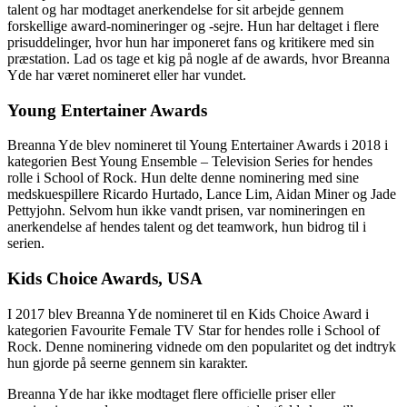
talent og har modtaget anerkendelse for sit arbejde gennem
forskellige award-nomineringer og -sejre. Hun har deltaget i flere
prisuddelinger, hvor hun har imponeret fans og kritikere med sin
præstation. Lad os tage et kig på nogle af de awards, hvor Breanna
Yde har været nomineret eller har vundet.
Young Entertainer Awards
Breanna Yde blev nomineret til Young Entertainer Awards i 2018 i
kategorien Best Young Ensemble – Television Series for hendes
rolle i School of Rock. Hun delte denne nominering med sine
medskuespillere Ricardo Hurtado, Lance Lim, Aidan Miner og Jade
Pettyjohn. Selvom hun ikke vandt prisen, var nomineringen en
anerkendelse af hendes talent og det teamwork, hun bidrog til i
serien.
Kids Choice Awards, USA
I 2017 blev Breanna Yde nomineret til en Kids Choice Award i
kategorien Favourite Female TV Star for hendes rolle i School of
Rock. Denne nominering vidnede om den popularitet og det indtryk
hun gjorde på seerne gennem sin karakter.
Breanna Yde har ikke modtaget flere officielle priser eller