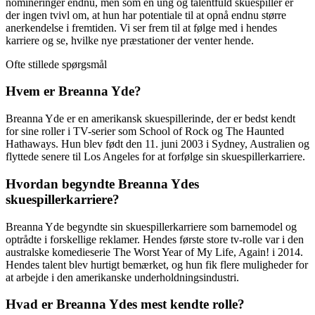
nomineringer endnu, men som en ung og talentfuld skuespiller er
der ingen tvivl om, at hun har potentiale til at opnå endnu større
anerkendelse i fremtiden. Vi ser frem til at følge med i hendes
karriere og se, hvilke nye præstationer der venter hende.
Ofte stillede spørgsmål
Hvem er Breanna Yde?
Breanna Yde er en amerikansk skuespillerinde, der er bedst kendt
for sine roller i TV-serier som School of Rock og The Haunted
Hathaways. Hun blev født den 11. juni 2003 i Sydney, Australien og
flyttede senere til Los Angeles for at forfølge sin skuespillerkarriere.
Hvordan begyndte Breanna Ydes
skuespillerkarriere?
Breanna Yde begyndte sin skuespillerkarriere som barnemodel og
optrådte i forskellige reklamer. Hendes første store tv-rolle var i den
australske komedieserie The Worst Year of My Life, Again! i 2014.
Hendes talent blev hurtigt bemærket, og hun fik flere muligheder for
at arbejde i den amerikanske underholdningsindustri.
Hvad er Breanna Ydes mest kendte rolle?