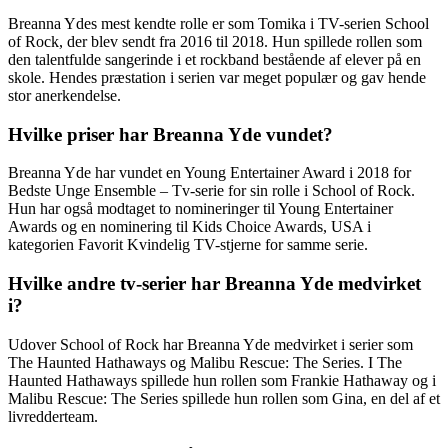
Breanna Ydes mest kendte rolle er som Tomika i TV-serien School
of Rock, der blev sendt fra 2016 til 2018. Hun spillede rollen som
den talentfulde sangerinde i et rockband bestående af elever på en
skole. Hendes præstation i serien var meget populær og gav hende
stor anerkendelse.
Hvilke priser har Breanna Yde vundet?
Breanna Yde har vundet en Young Entertainer Award i 2018 for
Bedste Unge Ensemble – Tv-serie for sin rolle i School of Rock.
Hun har også modtaget to nomineringer til Young Entertainer
Awards og en nominering til Kids Choice Awards, USA i
kategorien Favorit Kvindelig TV-stjerne for samme serie.
Hvilke andre tv-serier har Breanna Yde medvirket
i?
Udover School of Rock har Breanna Yde medvirket i serier som
The Haunted Hathaways og Malibu Rescue: The Series. I The
Haunted Hathaways spillede hun rollen som Frankie Hathaway og i
Malibu Rescue: The Series spillede hun rollen som Gina, en del af et
livredderteam.