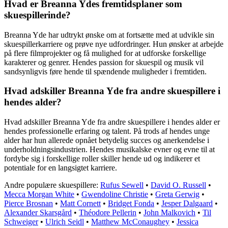
Hvad er Breanna Ydes fremtidsplaner som
skuespillerinde?
Breanna Yde har udtrykt ønske om at fortsætte med at udvikle sin
skuespillerkarriere og prøve nye udfordringer. Hun ønsker at arbejde
på flere filmprojekter og få mulighed for at udforske forskellige
karakterer og genrer. Hendes passion for skuespil og musik vil
sandsynligvis føre hende til spændende muligheder i fremtiden.
Hvad adskiller Breanna Yde fra andre skuespillere i
hendes alder?
Hvad adskiller Breanna Yde fra andre skuespillere i hendes alder er
hendes professionelle erfaring og talent. På trods af hendes unge
alder har hun allerede opnået betydelig succes og anerkendelse i
underholdningsindustrien. Hendes musikalske evner og evne til at
fordybe sig i forskellige roller skiller hende ud og indikerer et
potentiale for en langsigtet karriere.
Andre populære skuespillere:
Rufus Sewell
•
David O. Russell
•
Mecca Morgan White
•
Gwendoline Christie
•
Greta Gerwig
•
Pierce Brosnan
•
Matt Cornett
•
Bridget Fonda
•
Jesper Dalgaard
•
Alexander Skarsgård
•
Théodore Pellerin
•
John Malkovich
•
Til
Schweiger
•
Ulrich Seidl
•
Matthew McConaughey
•
Jessica