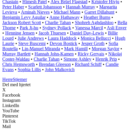
Chastain
•
Himesh Patel
•
Alex Brüel Flagstad
•
Kristofer Hivju
•
Peter Haber
•
Scarlett Johansson
•
Hannah Murray
•
Margarita
Levieva
•
Aminah Nieves
•
Michael Mann
•
Garret Dillahunt
•
Benjamin Levy Aguilar
•
Anne Hathaway
•
Heather Burns
•
Jackson Robert Scott
•
Charlie Tahan
•
Shohreh Aghdashloo
•
Bella
Thorne
•
Park Ji-hu
•
Sydney Pollack
•
Vanessa Marcil
•
Asli Enver
•
Henning Jensen
•
Jacob Thuesen
•
Daniel Day-Lewis
•
Billie
Lourd
•
Julie Andrews
•
Laura Haddock
•
Monica Bellucci
•
Hugh
Laurie
•
Steve Buscemi
•
Devon Bostick
•
Jesper Groth
•
Sofia
Boutella
•
Lin-Manuel Miranda
•
Mark Hamill
•
Morgan Saylor
•
Murray Bartlett
•
Hannah John-Kamen
•
Ricky Gervais
•
Nikolaj
Coster-Waldau
•
Charlie Tahan
•
Simone Ashley
•
Henrik Prip
•
Chris Hemsworth
•
Brendan Gleeson
•
Richard Schiff
•
Candie
Evans
•
Sophia Lillis
•
John Malkovich
Herre
Stjerner
Del med hjertet
X
Facebook
Instagram
LinkedIn
YouTube
Pinterest
TikTok
Mail