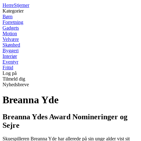
Herre
Stjerner
Kategorier
Børn
Forretning
Gadgets
Motion
Velvære
Skønhed
Byggeri
Interiør
Eventyr
Fritid
Log på
Tilmeld dig
Nyhedsbreve
Breanna Yde
Breanna Ydes Award Nomineringer og
Sejre
Skuespilleren Breanna Yde har allerede på sin unge alder vist sit