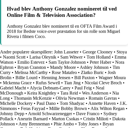
Hvad blev Anthony Gonzalez nomineret til ved
Online Film & Television Association?
Anthony Gonzalez blev nomineret til en OFTA Film Award i
2018 for Bedste voice-over præstation for sin rolle som Miguel
Rivera i filmen Coco.
Andre populære skuespillere:
John Lasseter
•
George Clooney
•
Stoya
•
Naomi Scott
•
Larisa Oleynik
•
Sam Witwer
•
Tom Holland
•
Emma
Watson
•
Emilio Estevez
•
Sam Taylor-Johnson
•
Peter Haber
•
Nora
Ephron
•
Bryan Cranston
•
Mandy Moore
•
Ashley Johnson
•
Tim
Curry
•
Melissa McCarthy
•
Rose Matafeo
•
Zlatko Buric
•
Josh
Brolin
•
Billie Lourd
•
Henning Jensen
•
Bill Paxton
•
Wagner Moura
•
Mckenna Grace
•
Rufus Sewell
•
Tian Jing
•
Nicolai Cleve Broch
•
Gabriel Macht
•
Alycia Debnam-Carey
•
Paul Feig
•
Neal
McDonough
•
Keira Knightley
•
Tara Reid
•
Wes Anderson
•
Nia
Long
•
Thomasin McKenzie
•
Olivia Newman
•
Romain Gavras
•
Michelle Dockery
•
Paul Dano
•
Tom Shadyac
•
Annette Haven
•
J.K.
Simmons
•
Feras Fayyad
•
Millie Bobby Brown
•
Alix Wilton Regan
•
Johnny Depp
•
Arnold Schwarzenegger
•
Dave Franco
•
Sydney
Pollack
•
Aneurin Barnard
•
Marton Csokas
•
Cristin Milioti
•
Dakota
Johnson
•
Amy Brenneman
•
Phie Ambo
•
Toby Jones
•
Bryan