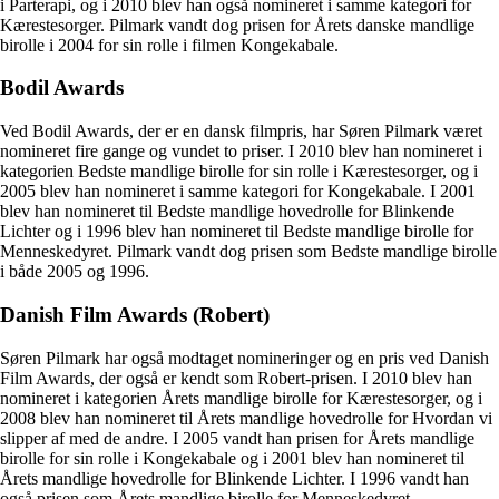
i Parterapi, og i 2010 blev han også nomineret i samme kategori for
Kærestesorger. Pilmark vandt dog prisen for Årets danske mandlige
birolle i 2004 for sin rolle i filmen Kongekabale.
Bodil Awards
Ved Bodil Awards, der er en dansk filmpris, har Søren Pilmark været
nomineret fire gange og vundet to priser. I 2010 blev han nomineret i
kategorien Bedste mandlige birolle for sin rolle i Kærestesorger, og i
2005 blev han nomineret i samme kategori for Kongekabale. I 2001
blev han nomineret til Bedste mandlige hovedrolle for Blinkende
Lichter og i 1996 blev han nomineret til Bedste mandlige birolle for
Menneskedyret. Pilmark vandt dog prisen som Bedste mandlige birolle
i både 2005 og 1996.
Danish Film Awards (Robert)
Søren Pilmark har også modtaget nomineringer og en pris ved Danish
Film Awards, der også er kendt som Robert-prisen. I 2010 blev han
nomineret i kategorien Årets mandlige birolle for Kærestesorger, og i
2008 blev han nomineret til Årets mandlige hovedrolle for Hvordan vi
slipper af med de andre. I 2005 vandt han prisen for Årets mandlige
birolle for sin rolle i Kongekabale og i 2001 blev han nomineret til
Årets mandlige hovedrolle for Blinkende Lichter. I 1996 vandt han
også prisen som Årets mandlige birolle for Menneskedyret.