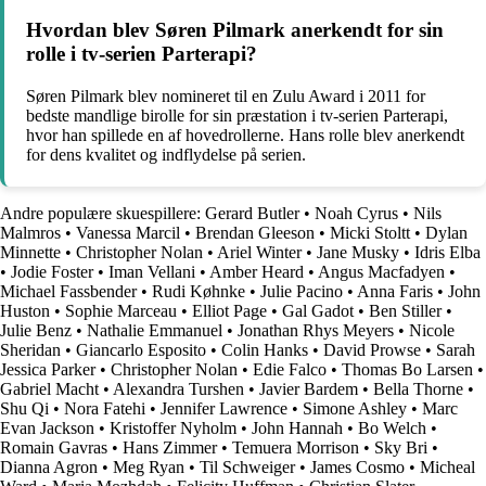
Hvordan blev Søren Pilmark anerkendt for sin
rolle i tv-serien Parterapi?
Søren Pilmark blev nomineret til en Zulu Award i 2011 for
bedste mandlige birolle for sin præstation i tv-serien Parterapi,
hvor han spillede en af hovedrollerne. Hans rolle blev anerkendt
for dens kvalitet og indflydelse på serien.
Andre populære skuespillere:
Gerard Butler
•
Noah Cyrus
•
Nils
Malmros
•
Vanessa Marcil
•
Brendan Gleeson
•
Micki Stoltt
•
Dylan
Minnette
•
Christopher Nolan
•
Ariel Winter
•
Jane Musky
•
Idris Elba
•
Jodie Foster
•
Iman Vellani
•
Amber Heard
•
Angus Macfadyen
•
Michael Fassbender
•
Rudi Køhnke
•
Julie Pacino
•
Anna Faris
•
John
Huston
•
Sophie Marceau
•
Elliot Page
•
Gal Gadot
•
Ben Stiller
•
Julie Benz
•
Nathalie Emmanuel
•
Jonathan Rhys Meyers
•
Nicole
Sheridan
•
Giancarlo Esposito
•
Colin Hanks
•
David Prowse
•
Sarah
Jessica Parker
•
Christopher Nolan
•
Edie Falco
•
Thomas Bo Larsen
•
Gabriel Macht
•
Alexandra Turshen
•
Javier Bardem
•
Bella Thorne
•
Shu Qi
•
Nora Fatehi
•
Jennifer Lawrence
•
Simone Ashley
•
Marc
Evan Jackson
•
Kristoffer Nyholm
•
John Hannah
•
Bo Welch
•
Romain Gavras
•
Hans Zimmer
•
Temuera Morrison
•
Sky Bri
•
Dianna Agron
•
Meg Ryan
•
Til Schweiger
•
James Cosmo
•
Micheal