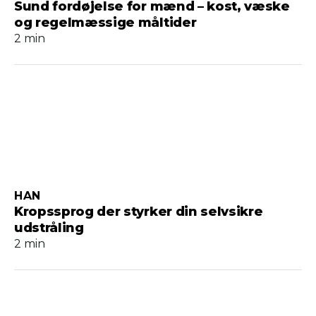
Sund fordøjelse for mænd – kost, væske
og regelmæssige måltider
2 min
HAN
Kropssprog der styrker din selvsikre
udstråling
2 min