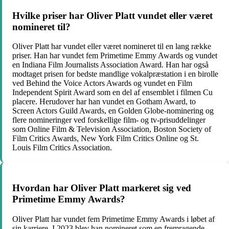
Hvilke priser har Oliver Platt vundet eller været
nomineret til?
Oliver Platt har vundet eller været nomineret til en lang række
priser. Han har vundet fem Primetime Emmy Awards og vundet
en Indiana Film Journalists Association Award. Han har også
modtaget prisen for bedste mandlige vokalpræstation i en birolle
ved Behind the Voice Actors Awards og vundet en Film
Independent Spirit Award som en del af ensemblet i filmen Cu
placere. Herudover har han vundet en Gotham Award, to
Screen Actors Guild Awards, en Golden Globe-nominering og
flere nomineringer ved forskellige film- og tv-prisuddelinger
som Online Film & Television Association, Boston Society of
Film Critics Awards, New York Film Critics Online og St.
Louis Film Critics Association.
Hvordan har Oliver Platt markeret sig ved
Primetime Emmy Awards?
Oliver Platt har vundet fem Primetime Emmy Awards i løbet af
sin karriere. I 2023 blev han nomineret som en fremragende