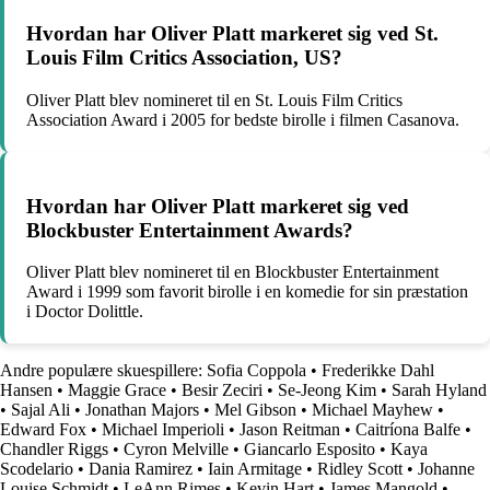
Hvordan har Oliver Platt markeret sig ved St.
Louis Film Critics Association, US?
Oliver Platt blev nomineret til en St. Louis Film Critics
Association Award i 2005 for bedste birolle i filmen Casanova.
Hvordan har Oliver Platt markeret sig ved
Blockbuster Entertainment Awards?
Oliver Platt blev nomineret til en Blockbuster Entertainment
Award i 1999 som favorit birolle i en komedie for sin præstation
i Doctor Dolittle.
Andre populære skuespillere:
Sofia Coppola
•
Frederikke Dahl
Hansen
•
Maggie Grace
•
Besir Zeciri
•
Se-Jeong Kim
•
Sarah Hyland
•
Sajal Ali
•
Jonathan Majors
•
Mel Gibson
•
Michael Mayhew
•
Edward Fox
•
Michael Imperioli
•
Jason Reitman
•
Caitríona Balfe
•
Chandler Riggs
•
Cyron Melville
•
Giancarlo Esposito
•
Kaya
Scodelario
•
Dania Ramirez
•
Iain Armitage
•
Ridley Scott
•
Johanne
Louise Schmidt
•
LeAnn Rimes
•
Kevin Hart
•
James Mangold
•