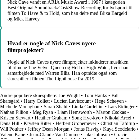
Nick Cave vandt en ARIA Music Award i 1997 i kategorien
Best Original Soundtrack/Cast/Show Recording for lydsporet til
filmen To Have & to Hold, som han delte med Blixa Bargeld
og Mick Harvey.
Hvad er nogle af Nick Caves nyere
filmprojekter?
Nogle af Nick Caves nyere filmprojekter inkluderer musikken
til filmene The Velvet Queen og Hell or High Water, hvor han
samarbejdede med Warren Ellis. Han optrådte også som
skuespiller i filmen The Lighthouse fra 2019.
Andre populære skuespillere:
Joe Wright
•
Tom Hanks
•
Bill
Skarsgård
•
Harry Collett
•
Lucien Laviscount
•
Hege Schøyen
•
Michelle Monaghan
•
Sarah Shahi
•
Linda Cardellini
•
Lars Eidinger
•
Nathan Fillion
•
Meg Ryan
•
Liam Hemsworth
•
Marton Csokas
•
Kristen Stewart
•
Heather Graham
•
Song Hye-kyo
•
Nikolaj Arcel
•
Dana Hill
•
Krysten Ritter
•
Herbert Grönemeyer
•
Christian Tafdrup
•
Will Poulter
•
Jeffrey Dean Morgan
•
Jonas Risvig
•
Kaya Scodelario
•
Valene Kane
•
Jean-Claude Van Damme
•
Jake Johnson
•
Gracie