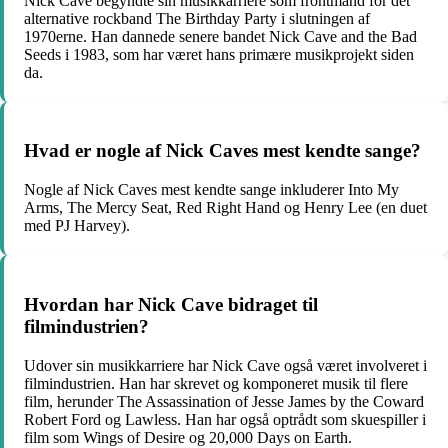
Nick Cave begyndte sin musikkarriere som frontmand for det
alternative rockband The Birthday Party i slutningen af
1970erne. Han dannede senere bandet Nick Cave and the Bad
Seeds i 1983, som har været hans primære musikprojekt siden
da.
Hvad er nogle af Nick Caves mest kendte sange?
Nogle af Nick Caves mest kendte sange inkluderer Into My
Arms, The Mercy Seat, Red Right Hand og Henry Lee (en duet
med PJ Harvey).
Hvordan har Nick Cave bidraget til
filmindustrien?
Udover sin musikkarriere har Nick Cave også været involveret i
filmindustrien. Han har skrevet og komponeret musik til flere
film, herunder The Assassination of Jesse James by the Coward
Robert Ford og Lawless. Han har også optrådt som skuespiller i
film som Wings of Desire og 20,000 Days on Earth.