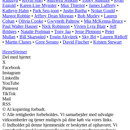
Kaluuya
•
Kevin Hart
•
Maxwell Jenkins
•
Tobey Maguire
•
Ryan
Eggold
•
Karen-Lise Mynster
•
Max Thieriot
•
James Lafferty
•
Kathryn Hahn
•
Park Seo-joon
•
Justin Bartha
•
Nolan Gould
•
Margot Robbie
•
Jeffrey Dean Morgan
•
Bob Morley
•
Lauren
Cohan
•
Olivia Cooke
•
Gwyneth Paltrow
•
Mia McKenna-Bruce
•
Paul Walter Hauser
•
Nick Robinson
•
Vivien Lyra Blair
•
Jeff
Bridges
•
Natalie Portman
•
Tony Jaa
•
Jesse Plemons
•
Peter
Mullan
•
Bill Skarsgård
•
Engin Akyürek
•
Sky Bri
•
Lauren Ridloff
•
Martin Clunes
•
Greg Serano
•
David Fincher
•
Kristen Stewart
Herre
Stjerner
Del med hjertet
X
Facebook
Instagram
LinkedIn
YouTube
Pinterest
TikTok
Mail
RSS
© Al kopiering forbudt.
© Alle rettigheder forbeholdes. Vi samarbejder med udvalgte
virksomheder og tjener muligvis på dine køb via vores links.
© Indholdet på denne hjemmeside er beskyttet af ophavsret. Vi