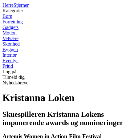
Herre
Stjerner
Kategorier
Børn
Forretning
Gadgets
Motion
Velvære
Skønhed
Byggeri
Interiør
Eventyr
Fritid
Log på
Tilmeld dig
Nyhedsbreve
Kristanna Loken
Skuespilleren Kristanna Lokens
imponerende awards og nomineringer
Artemis Women in Action Film Festival