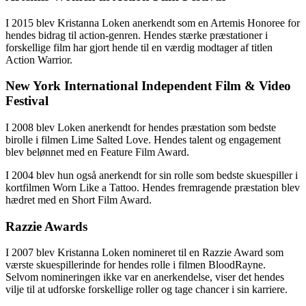
I 2015 blev Kristanna Loken anerkendt som en Artemis Honoree for
hendes bidrag til action-genren. Hendes stærke præstationer i
forskellige film har gjort hende til en værdig modtager af titlen
Action Warrior.
New York International Independent Film & Video
Festival
I 2008 blev Loken anerkendt for hendes præstation som bedste
birolle i filmen Lime Salted Love. Hendes talent og engagement
blev belønnet med en Feature Film Award.
I 2004 blev hun også anerkendt for sin rolle som bedste skuespiller i
kortfilmen Worn Like a Tattoo. Hendes fremragende præstation blev
hædret med en Short Film Award.
Razzie Awards
I 2007 blev Kristanna Loken nomineret til en Razzie Award som
værste skuespillerinde for hendes rolle i filmen BloodRayne.
Selvom nomineringen ikke var en anerkendelse, viser det hendes
vilje til at udforske forskellige roller og tage chancer i sin karriere.