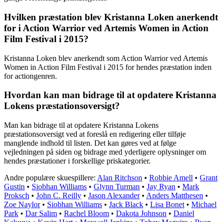
Hvilken præstation blev Kristanna Loken anerkendt
for i Action Warrior ved Artemis Women in Action
Film Festival i 2015?
Kristanna Loken blev anerkendt som Action Warrior ved Artemis
Women in Action Film Festival i 2015 for hendes præstation inden
for actiongenren.
Hvordan kan man bidrage til at opdatere Kristanna
Lokens præstationsoversigt?
Man kan bidrage til at opdatere Kristanna Lokens
præstationsoversigt ved at foreslå en redigering eller tilføje
manglende indhold til listen. Det kan gøres ved at følge
vejledningen på siden og bidrage med yderligere oplysninger om
hendes præstationer i forskellige priskategorier.
Andre populære skuespillere:
Alan Ritchson
•
Robbie Amell
•
Grant
Gustin
•
Siobhan Williams
•
Glynn Turman
•
Jay Ryan
•
Mark
Proksch
•
John C. Reilly
•
Jason Alexander
•
Anders Matthesen
•
Zoe Naylor
•
Siobhan Williams
•
Jack Black
•
Lisa Bonet
•
Michael
Park
•
Dar Salim
•
Rachel Bloom
•
Dakota Johnson
•
Daniel