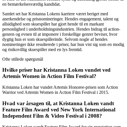
en bemærkelsesværdig kandidat.
Samlet set har Kristanna Lokens karriere været beriget med
anerkendelse og prisnomineringer. Hendes engagement, talent og
allsidighed som skuespiller har gjort hende til en markant
personlighed i underholdningsindustrien. Hendes bidrag til action-
genren og evnen til at imponere i forskellige genrer beviser, hvor
dygtig hun er som skuespillerinde. Selvom nogle af hendes
nomineringer ikke resulterede i priser, har hun vist sig som en modig
og risikovillig skuespiller med en lys fremtid.
Ofte stillede spørgsmål
Hvilke priser har Kristanna Loken vundet ved
Artemis Women in Action Film Festival?
Kristanna Loken har vundet Artemis Honoree-prisen som Action
Warrior ved Artemis Women in Action Film Festival i 2015.
Hvad var årsagen til, at Kristanna Loken vandt
Feature Film Award ved New York International
Independent Film & Video Festival i 2008?
Kristanna Loken vandt Feature Film Award for sin præstation som