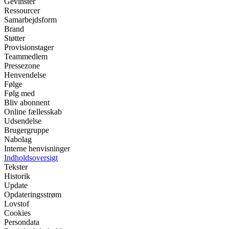
Gevinster
Ressourcer
Samarbejdsform
Brand
Støtter
Provisionstager
Teammedlem
Pressezone
Henvendelse
Følge
Følg med
Bliv abonnent
Online fællesskab
Udsendelse
Brugergruppe
Nabolag
Interne henvisninger
Indholdsoversigt
Tekster
Historik
Update
Opdateringsstrøm
Lovstof
Cookies
Persondata