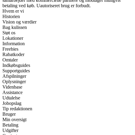
samarbejder med kommercielle partnere og modtager muligvis
betaling ved køb. Uautoriseret brug er forbudt.
Hvem er vi
Historien
Vision og værdier
Bag kulissen
Støt os
Lokationer
Information
Freebies
Rabatkoder
Omtaler
Indkøbsguides
Supportguides
Afspilninger
Oplysninger
Videnbase
Assistance
Udtalelse
Jobopslag
Tip redaktionen
Bruger
Min oversigt
Betaling
Udgifter