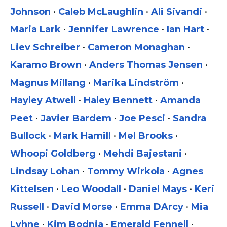
Johnson
•
Caleb McLaughlin
•
Ali Sivandi
•
Maria Lark
•
Jennifer Lawrence
•
Ian Hart
•
Liev Schreiber
•
Cameron Monaghan
•
Karamo Brown
•
Anders Thomas Jensen
•
Magnus Millang
•
Marika Lindström
•
Hayley Atwell
•
Haley Bennett
•
Amanda
Peet
•
Javier Bardem
•
Joe Pesci
•
Sandra
Bullock
•
Mark Hamill
•
Mel Brooks
•
Whoopi Goldberg
•
Mehdi Bajestani
•
Lindsay Lohan
•
Tommy Wirkola
•
Agnes
Kittelsen
•
Leo Woodall
•
Daniel Mays
•
Keri
Russell
•
David Morse
•
Emma DArcy
•
Mia
Lyhne
•
Kim Bodnia
•
Emerald Fennell
•