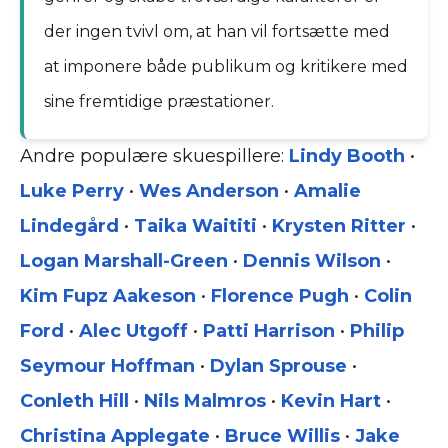
der ingen tvivl om, at han vil fortsætte med
at imponere både publikum og kritikere med
sine fremtidige præstationer.
Andre populære skuespillere:
Lindy Booth
•
Luke Perry
•
Wes Anderson
•
Amalie
Lindegård
•
Taika Waititi
•
Krysten Ritter
•
Logan Marshall-Green
•
Dennis Wilson
•
Kim Fupz Aakeson
•
Florence Pugh
•
Colin
Ford
•
Alec Utgoff
•
Patti Harrison
•
Philip
Seymour Hoffman
•
Dylan Sprouse
•
Conleth Hill
•
Nils Malmros
•
Kevin Hart
•
Christina Applegate
•
Bruce Willis
•
Jake