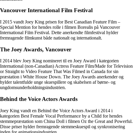
Vancouver International Film Festival
I 2015 vandt Joey King prisen for Best Canadian Feature Film –
Special Mention for hendes rolle i filmen Borealis på Vancouver
International Film Festival. Dette anerkendte filmfestival hylder
fremragende filmkunst både nationalt og internationalt.
The Joey Awards, Vancouver
I 2014 blev Joey King nomineret til en Joey Award i kategorien
International (non-Canadian) Actress Feature Film/Made for Television
or Straight to Video Feature That Was Filmed in Canada for sin
præstation i White House Down. The Joey Awards anerkender og
hylder talentfulde unge skuespillere og skabelsen af børne- og
ungdomsunderholdningsindustrien.
Behind the Voice Actors Awards
Joey King vandt en Behind the Voice Actors Award i 2014 i
kategorien Best Female Vocal Performance by a Child for hendes
stemmepræstation som China Doll i filmen Oz the Great and Powerful.
Disse priser hylder fremragende stemmeskuespil og synkronisering
inden for animationsindustrien.