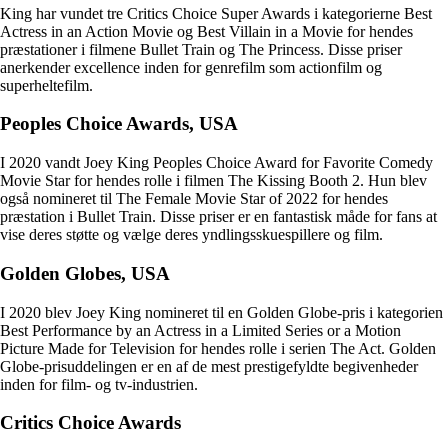
King har vundet tre Critics Choice Super Awards i kategorierne Best
Actress in an Action Movie og Best Villain in a Movie for hendes
præstationer i filmene Bullet Train og The Princess. Disse priser
anerkender excellence inden for genrefilm som actionfilm og
superheltefilm.
Peoples Choice Awards, USA
I 2020 vandt Joey King Peoples Choice Award for Favorite Comedy
Movie Star for hendes rolle i filmen The Kissing Booth 2. Hun blev
også nomineret til The Female Movie Star of 2022 for hendes
præstation i Bullet Train. Disse priser er en fantastisk måde for fans at
vise deres støtte og vælge deres yndlingsskuespillere og film.
Golden Globes, USA
I 2020 blev Joey King nomineret til en Golden Globe-pris i kategorien
Best Performance by an Actress in a Limited Series or a Motion
Picture Made for Television for hendes rolle i serien The Act. Golden
Globe-prisuddelingen er en af de mest prestigefyldte begivenheder
inden for film- og tv-industrien.
Critics Choice Awards