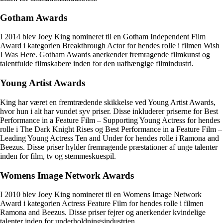
Gotham Awards
I 2014 blev Joey King nomineret til en Gotham Independent Film
Award i kategorien Breakthrough Actor for hendes rolle i filmen Wish
I Was Here. Gotham Awards anerkender fremragende filmkunst og
talentfulde filmskabere inden for den uafhængige filmindustri.
Young Artist Awards
King har været en fremtrædende skikkelse ved Young Artist Awards,
hvor hun i alt har vundet syv priser. Disse inkluderer priserne for Best
Performance in a Feature Film – Supporting Young Actress for hendes
rolle i The Dark Knight Rises og Best Performance in a Feature Film –
Leading Young Actress Ten and Under for hendes rolle i Ramona and
Beezus. Disse priser hylder fremragende præstationer af unge talenter
inden for film, tv og stemmeskuespil.
Womens Image Network Awards
I 2010 blev Joey King nomineret til en Womens Image Network
Award i kategorien Actress Feature Film for hendes rolle i filmen
Ramona and Beezus. Disse priser fejrer og anerkender kvindelige
talenter inden for underholdningsindustrien.