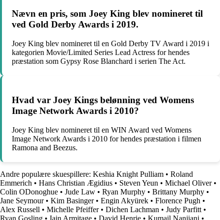
Nævn en pris, som Joey King blev nomineret til
ved Gold Derby Awards i 2019.
Joey King blev nomineret til en Gold Derby TV Award i 2019 i
kategorien Movie/Limited Series Lead Actress for hendes
præstation som Gypsy Rose Blanchard i serien The Act.
Hvad var Joey Kings belønning ved Womens
Image Network Awards i 2010?
Joey King blev nomineret til en WIN Award ved Womens
Image Network Awards i 2010 for hendes præstation i filmen
Ramona and Beezus.
Andre populære skuespillere:
Keshia Knight Pulliam
•
Roland
Emmerich
•
Hans Christian Ægidius
•
Steven Yeun
•
Michael Oliver
•
Colin ODonoghue
•
Jude Law
•
Ryan Murphy
•
Brittany Murphy
•
Jane Seymour
•
Kim Basinger
•
Engin Akyürek
•
Florence Pugh
•
Alex Russell
•
Michelle Pfeiffer
•
Dichen Lachman
•
Judy Parfitt
•
Ryan Gosling
•
Iain Armitage
•
David Henrie
•
Kumail Nanjiani
•