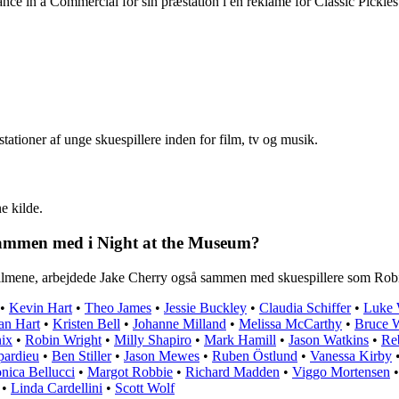
ce in a Commercial for sin præstation i en reklame for Classic Pickles
tationer af unge skuespillere inden for film, tv og musik.
e kilde.
 sammen med i Night at the Museum?
 filmene, arbejdede Jake Cherry også sammen med skuespillere som Rob
•
Kevin Hart
•
Theo James
•
Jessie Buckley
•
Claudia Schiffer
•
Luke 
an Hart
•
Kristen Bell
•
Johanne Milland
•
Melissa McCarthy
•
Bruce W
ix
•
Robin Wright
•
Milly Shapiro
•
Mark Hamill
•
Jason Watkins
•
Re
pardieu
•
Ben Stiller
•
Jason Mewes
•
Ruben Östlund
•
Vanessa Kirby
nica Bellucci
•
Margot Robbie
•
Richard Madden
•
Viggo Mortensen
•
Linda Cardellini
•
Scott Wolf