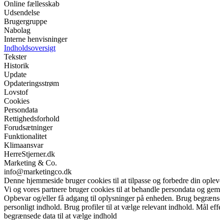
Online fællesskab
Udsendelse
Brugergruppe
Nabolag
Interne henvisninger
Indholdsoversigt
Tekster
Historik
Update
Opdateringsstrøm
Lovstof
Cookies
Persondata
Rettighedsforhold
Forudsætninger
Funktionalitet
Klimaansvar
HerreStjerner.dk
Marketing & Co.
info@marketingco.dk
Denne hjemmeside bruger cookies til at tilpasse og forbedre din oplev
Vi og vores partnere bruger cookies til at behandle persondata og gemm
Opbevar og/eller få adgang til oplysninger på enheden. Brug begrænsede 
personligt indhold. Brug profiler til at vælge relevant indhold. Mål e
begrænsede data til at vælge indhold