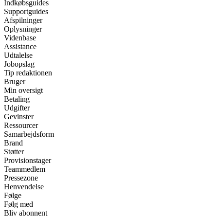
Indkøbsguides
Supportguides
Afspilninger
Oplysninger
Videnbase
Assistance
Udtalelse
Jobopslag
Tip redaktionen
Bruger
Min oversigt
Betaling
Udgifter
Gevinster
Ressourcer
Samarbejdsform
Brand
Støtter
Provisionstager
Teammedlem
Pressezone
Henvendelse
Følge
Følg med
Bliv abonnent