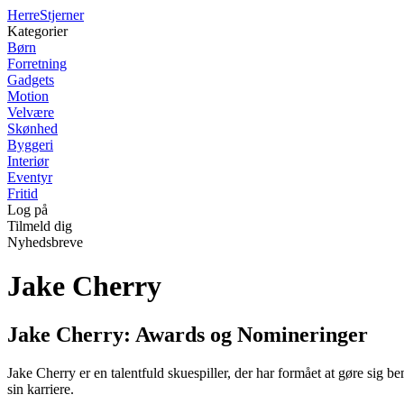
Herre
Stjerner
Kategorier
Børn
Forretning
Gadgets
Motion
Velvære
Skønhed
Byggeri
Interiør
Eventyr
Fritid
Log på
Tilmeld dig
Nyhedsbreve
Jake Cherry
Jake Cherry: Awards og Nomineringer
Jake Cherry er en talentfuld skuespiller, der har formået at gøre sig
sin karriere.