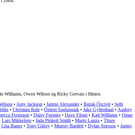
 i 2004.
in Williams, Owen Wilson og Ricky Gervais i filmen.
Wilson
•
Amy Jackson
•
Jaimie Alexander
•
Burak Özçivit
•
Seth
illis
•
Christian Bale
•
Özlem Saglanmak
•
Jake Gyllenhaal
•
Audrey
becca Ferguson
•
Daisy Fuentes
•
Dave Filoni
•
Katt Williams
•
Omar
•
Lars Mikkelsen
•
Jada Pinkett Smith
•
Mario Lanza
•
Thure
•
Lisa Banes
•
Tony Gilroy
•
Murray Bartlett
•
Dylan Sprouse
•
James