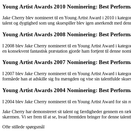
Young Artist Awards 2010 Nominering: Best Performa
Jake Cherry blev nomineret til en Young Artist Award i 2010 i kategori
talent og dygtighed som ung skuespiller blev igen anerkendt med den
Young Artist Awards 2008 Nominering: Best Performa
I 2008 blev Jake Cherry nomineret til en Young Artist Award i kategori
en konsekvent fantastisk præstation gjorde ham fortjent til denne nom
Young Artist Awards 2007 Nominering: Best Performa
I 2007 blev Jake Cherry nomineret til en Young Artist Award i kategori
formåede han at adskille sig fra mængden og vise sin talentfulde sku
Young Artist Awards 2004 Nominering: Best Perform
I 2004 blev Jake Cherry nomineret til en Young Artist Award for sin 
Jake Cherry har demonstreret sit talent og færdigheder gennem en række 
skærmen. Vi ser frem til at se, hvad fremtiden bringer for denne talentf
Ofte stillede spørgsmål