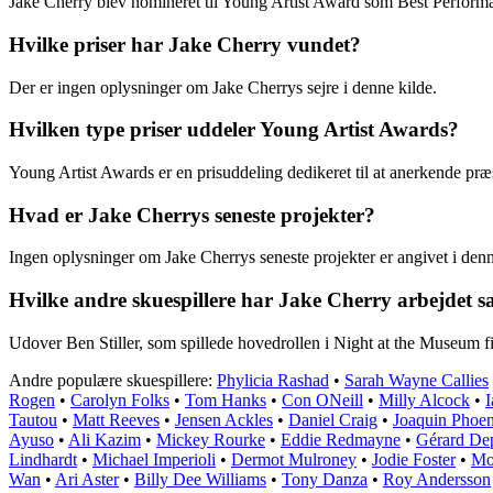
Jake Cherry blev nomineret til Young Artist Award som Best Performan
Hvilke priser har Jake Cherry vundet?
Der er ingen oplysninger om Jake Cherrys sejre i denne kilde.
Hvilken type priser uddeler Young Artist Awards?
Young Artist Awards er en prisuddeling dedikeret til at anerkende præs
Hvad er Jake Cherrys seneste projekter?
Ingen oplysninger om Jake Cherrys seneste projekter er angivet i denn
Hvilke andre skuespillere har Jake Cherry arbejdet
Udover Ben Stiller, som spillede hovedrollen i Night at the Museum
Andre populære skuespillere:
Phylicia Rashad
•
Sarah Wayne Callies
Rogen
•
Carolyn Folks
•
Tom Hanks
•
Con ONeill
•
Milly Alcock
•
I
Tautou
•
Matt Reeves
•
Jensen Ackles
•
Daniel Craig
•
Joaquin Phoen
Ayuso
•
Ali Kazim
•
Mickey Rourke
•
Eddie Redmayne
•
Gérard De
Lindhardt
•
Michael Imperioli
•
Dermot Mulroney
•
Jodie Foster
•
Mo
Wan
•
Ari Aster
•
Billy Dee Williams
•
Tony Danza
•
Roy Andersson