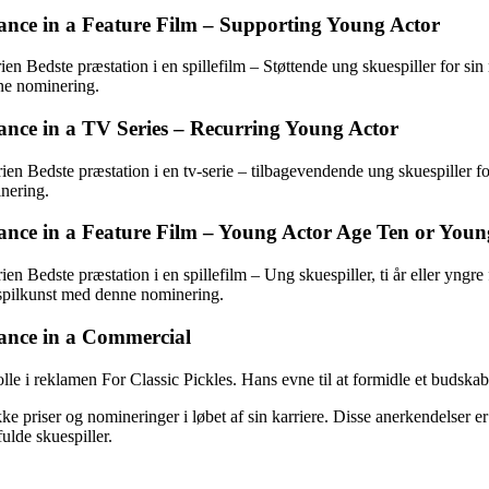
nce in a Feature Film – Supporting Young Actor
en Bedste præstation i en spillefilm – Støttende ung skuespiller for sin
ne nominering.
nce in a TV Series – Recurring Young Actor
en Bedste præstation i en tv-serie – tilbagevendende ung skuespiller for
inering.
nce in a Feature Film – Young Actor Age Ten or Youn
en Bedste præstation i en spillefilm – Ung skuespiller, ti år eller yngre
espilkunst med denne nominering.
ance in a Commercial
rolle i reklamen For Classic Pickles. Hans evne til at formidle et bud
priser og nomineringer i løbet af sin karriere. Disse anerkendelser er b
ulde skuespiller.