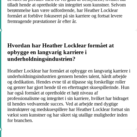
tilladt hende at opretholde sin integritet som kunstner. Selvom
berømmelse kan være udfordrende, har Heather Locklear
formået at forblive fokuseret på sin karriere og fortsat levere
fremragende præstationer år efter år.
Hvordan har Heather Locklear formået at
opbygge en langvarig karriere i
underholdningsindustrien?
Heather Locklear har formået at opbygge en langvarig karriere i
underholdningsindustrien gennem hendes talent, hårdt arbejde
og dedikation. Hendes evne til at tilpasse sig forskellige roller
og genrer har gjort hende til en eftertragtet skuespillerinde. Hun
har også formået at opretholde et højt niveau af
professionalisme og integritet i sin karriere, hvilket har bidraget
til hendes vedvarende succes. Ved at arbejde med dygtige
instruktører og medskuespillere har Heather Locklear fortsat sin
vækst som kunstner og har sikret sig utallige muligheder inden
for branchen.