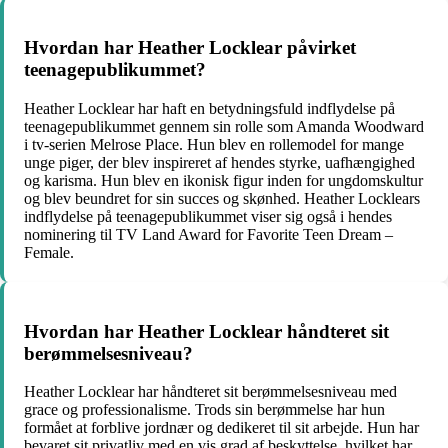
Hvordan har Heather Locklear påvirket
teenagepublikummet?
Heather Locklear har haft en betydningsfuld indflydelse på
teenagepublikummet gennem sin rolle som Amanda Woodward
i tv-serien Melrose Place. Hun blev en rollemodel for mange
unge piger, der blev inspireret af hendes styrke, uafhængighed
og karisma. Hun blev en ikonisk figur inden for ungdomskultur
og blev beundret for sin succes og skønhed. Heather Locklears
indflydelse på teenagepublikummet viser sig også i hendes
nominering til TV Land Award for Favorite Teen Dream –
Female.
Hvordan har Heather Locklear håndteret sit
berømmelsesniveau?
Heather Locklear har håndteret sit berømmelsesniveau med
grace og professionalisme. Trods sin berømmelse har hun
formået at forblive jordnær og dedikeret til sit arbejde. Hun har
bevaret sit privatliv med en vis grad af beskyttelse, hvilket har