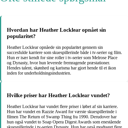
Hvordan har Heather Locklear opnået sin
popularitet?
Heather Locklear opnåede sin popularitet gennem sin
succesfulde karriere som skuespillerinde både i tv-serier og film.
Hun er især kendt for sine roller i tv-serier som Melrose Place
og Dynasty, hvor hun leverede fremragende præstationer.
Hendes talent, skønhed og karisma har gjort hende til et ikon
inden for underholdningsindustrien.
Hvilke priser har Heather Locklear vundet?
Heather Locklear har vundet flere priser i løbet af sin karriere.
Hun har vundet en Razzie Award for værste skuespillerinde i
filmen The Return of Swamp Thing fra 1990. Derudover har
hun også vundet to Soap Opera Digest Awards som enestående
skuespillerinde i tv-serien Dynasty. Hun har også modtaget flere