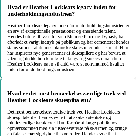
Hvad er Heather Locklears legacy inden for
underholdningsindustrien?
Heather Locklears legacy inden for underholdningsindustrien er
en arv af exceptionelle præstationer og enestående talent.
Hendes bidrag til tv-serier som Melrose Place og Dynasty har
efterladt et varigt indtryk på publikum og har cementeret hendes
status som en af de mest ikoniske skuespillerinder i sin tid. Hun
har inspireret nye generationer af skuespillere og har bevist, at
talent og dedikation kan føre til langvarig succes i branchen.
Heather Locklears navn vil altid være synonymt med kvalitet
inden for underholdningsindustrien.
Hvad er det mest bemærkelsesværdige træk ved
Heather Locklears skuespiltalent?
Det mest bemærkelsesværdige træk ved Heather Locklears
skuespiltalent er hendes evne til at skabe autentiske og
mindeværdige karakterer. Hun formår at fange publikums
opmærksomhed med sin tilstedeværelse på skærmen og bringe
en følelsesmæssig dybde til sine roller. Hendes evne til at