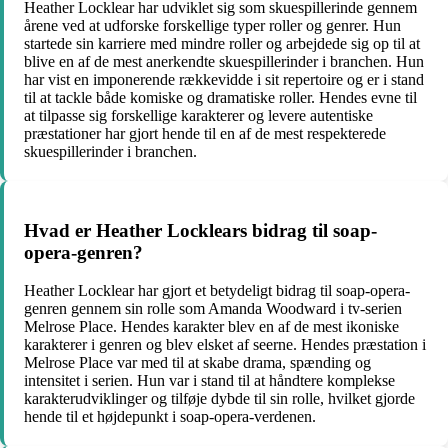
Heather Locklear har udviklet sig som skuespillerinde gennem
årene ved at udforske forskellige typer roller og genrer. Hun
startede sin karriere med mindre roller og arbejdede sig op til at
blive en af de mest anerkendte skuespillerinder i branchen. Hun
har vist en imponerende rækkevidde i sit repertoire og er i stand
til at tackle både komiske og dramatiske roller. Hendes evne til
at tilpasse sig forskellige karakterer og levere autentiske
præstationer har gjort hende til en af de mest respekterede
skuespillerinder i branchen.
Hvad er Heather Locklears bidrag til soap-
opera-genren?
Heather Locklear har gjort et betydeligt bidrag til soap-opera-
genren gennem sin rolle som Amanda Woodward i tv-serien
Melrose Place. Hendes karakter blev en af de mest ikoniske
karakterer i genren og blev elsket af seerne. Hendes præstation i
Melrose Place var med til at skabe drama, spænding og
intensitet i serien. Hun var i stand til at håndtere komplekse
karakterudviklinger og tilføje dybde til sin rolle, hvilket gjorde
hende til et højdepunkt i soap-opera-verdenen.