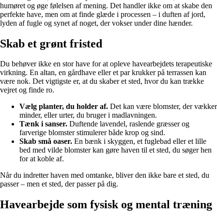
humøret og øge følelsen af mening. Det handler ikke om at skabe den
perfekte have, men om at finde glæde i processen – i duften af jord,
lyden af fugle og synet af noget, der vokser under dine hænder.
Skab et grønt fristed
Du behøver ikke en stor have for at opleve havearbejdets terapeutiske
virkning. En altan, en gårdhave eller et par krukker på terrassen kan
være nok. Det vigtigste er, at du skaber et sted, hvor du kan trække
vejret og finde ro.
Vælg planter, du holder af.
Det kan være blomster, der vækker
minder, eller urter, du bruger i madlavningen.
Tænk i sanser.
Duftende lavendel, raslende græsser og
farverige blomster stimulerer både krop og sind.
Skab små oaser.
En bænk i skyggen, et fuglebad eller et lille
bed med vilde blomster kan gøre haven til et sted, du søger hen
for at koble af.
Når du indretter haven med omtanke, bliver den ikke bare et sted, du
passer – men et sted, der passer på dig.
Havearbejde som fysisk og mental træning