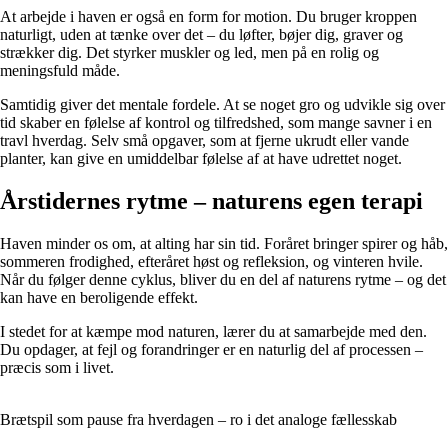
At arbejde i haven er også en form for motion. Du bruger kroppen
naturligt, uden at tænke over det – du løfter, bøjer dig, graver og
strækker dig. Det styrker muskler og led, men på en rolig og
meningsfuld måde.
Samtidig giver det mentale fordele. At se noget gro og udvikle sig over
tid skaber en følelse af kontrol og tilfredshed, som mange savner i en
travl hverdag. Selv små opgaver, som at fjerne ukrudt eller vande
planter, kan give en umiddelbar følelse af at have udrettet noget.
Årstidernes rytme – naturens egen terapi
Haven minder os om, at alting har sin tid. Foråret bringer spirer og håb,
sommeren frodighed, efteråret høst og refleksion, og vinteren hvile.
Når du følger denne cyklus, bliver du en del af naturens rytme – og det
kan have en beroligende effekt.
I stedet for at kæmpe mod naturen, lærer du at samarbejde med den.
Du opdager, at fejl og forandringer er en naturlig del af processen –
præcis som i livet.
Brætspil som pause fra hverdagen – ro i det analoge fællesskab