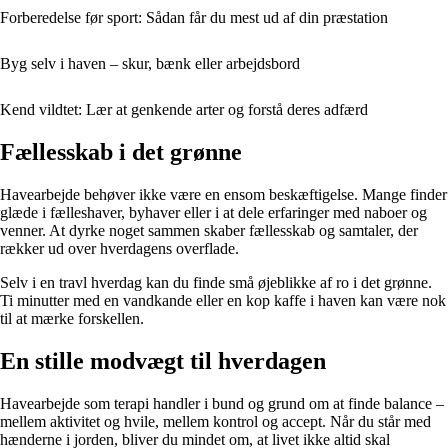
Forberedelse før sport: Sådan får du mest ud af din præstation
Byg selv i haven – skur, bænk eller arbejdsbord
Kend vildtet: Lær at genkende arter og forstå deres adfærd
Fællesskab i det grønne
Havearbejde behøver ikke være en ensom beskæftigelse. Mange finder
glæde i fælleshaver, byhaver eller i at dele erfaringer med naboer og
venner. At dyrke noget sammen skaber fællesskab og samtaler, der
rækker ud over hverdagens overflade.
Selv i en travl hverdag kan du finde små øjeblikke af ro i det grønne.
Ti minutter med en vandkande eller en kop kaffe i haven kan være nok
til at mærke forskellen.
En stille modvægt til hverdagen
Havearbejde som terapi handler i bund og grund om at finde balance –
mellem aktivitet og hvile, mellem kontrol og accept. Når du står med
hænderne i jorden, bliver du mindet om, at livet ikke altid skal