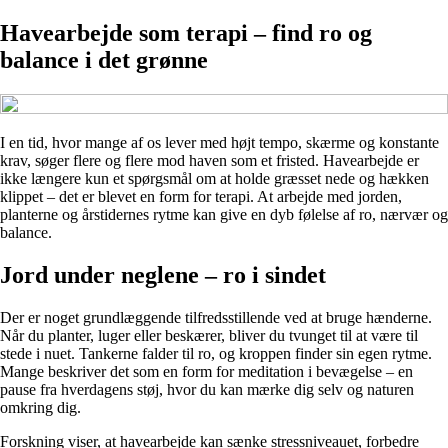
Havearbejde som terapi – find ro og
balance i det grønne
I en tid, hvor mange af os lever med højt tempo, skærme og konstante
krav, søger flere og flere mod haven som et fristed. Havearbejde er
ikke længere kun et spørgsmål om at holde græsset nede og hækken
klippet – det er blevet en form for terapi. At arbejde med jorden,
planterne og årstidernes rytme kan give en dyb følelse af ro, nærvær og
balance.
Jord under neglene – ro i sindet
Der er noget grundlæggende tilfredsstillende ved at bruge hænderne.
Når du planter, luger eller beskærer, bliver du tvunget til at være til
stede i nuet. Tankerne falder til ro, og kroppen finder sin egen rytme.
Mange beskriver det som en form for meditation i bevægelse – en
pause fra hverdagens støj, hvor du kan mærke dig selv og naturen
omkring dig.
Forskning viser, at havearbejde kan sænke stressniveauet, forbedre