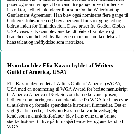
priser og nomineringer. Han vandt tre gange prisen for bedste
instruktør, hvilket inkluderer film som On the Waterfront og
Gentlemans Agreement. Han blev også nomineret flere gange til
Golden Globe-prisen og blev anerkendt for sin dygtighed og
bidrag inden for filmindustrien. Disse priser fra Golden Globes,
USA, viser, at Kazan blev anerkendt både af kritikere og
branchen som helhed, hvilket er en markant anerkendelse af
hans talent og indflydelse som instruktør.
Hvordan blev Elia Kazan hyldet af Writers
Guild of America, USA?
Elia Kazan blev hyldet af Writers Guild of America (WGA),
USA med en nominering til WGA Award for bedste manuskript
til America America i 1964. Selvom han ikke vandt prisen,
indikerer nomineringen en anerkendelse fra WGA for hans evne
til at skrive og fortælle spændende historier i filmmediet. Det er
vigtigt at bemærke, at selvom Kazan ikke var hovedsagelig
kendt som manuskriptforfatter, blev hans evne til at bringe
stærke historier til live på film også bemærket og anerkendt af
WGA.