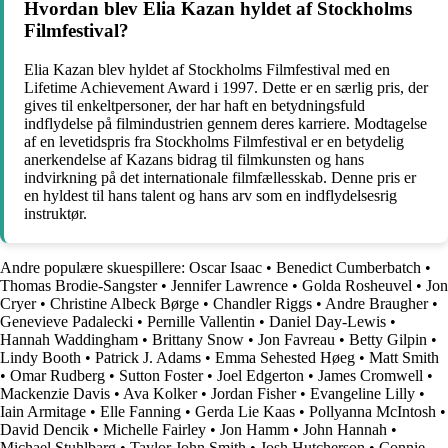
Hvordan blev Elia Kazan hyldet af Stockholms
Filmfestival?
Elia Kazan blev hyldet af Stockholms Filmfestival med en
Lifetime Achievement Award i 1997. Dette er en særlig pris, der
gives til enkeltpersoner, der har haft en betydningsfuld
indflydelse på filmindustrien gennem deres karriere. Modtagelse
af en levetidspris fra Stockholms Filmfestival er en betydelig
anerkendelse af Kazans bidrag til filmkunsten og hans
indvirkning på det internationale filmfællesskab. Denne pris er
en hyldest til hans talent og hans arv som en indflydelsesrig
instruktør.
Andre populære skuespillere:
Oscar Isaac
•
Benedict Cumberbatch
•
Thomas Brodie-Sangster
•
Jennifer Lawrence
•
Golda Rosheuvel
•
Jon
Cryer
•
Christine Albeck Børge
•
Chandler Riggs
•
Andre Braugher
•
Genevieve Padalecki
•
Pernille Vallentin
•
Daniel Day-Lewis
•
Hannah Waddingham
•
Brittany Snow
•
Jon Favreau
•
Betty Gilpin
•
Lindy Booth
•
Patrick J. Adams
•
Emma Sehested Høeg
•
Matt Smith
•
Omar Rudberg
•
Sutton Foster
•
Joel Edgerton
•
James Cromwell
•
Mackenzie Davis
•
Ava Kolker
•
Jordan Fisher
•
Evangeline Lilly
•
Iain Armitage
•
Elle Fanning
•
Gerda Lie Kaas
•
Pollyanna McIntosh
•
David Dencik
•
Michelle Fairley
•
Jon Hamm
•
John Hannah
•
Michael Stuhlbarg
•
Taylor John Smith
•
Josh Hutcherson
•
Connie