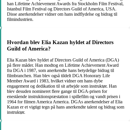
han Lifetime Achievement Awards fra Stockholm Film Festival,
Istanbul Film Festival og Directors Guild of America, USA.
Disse anerkendelser vidner om hans indflydelse og bidrag til
filmindustrien.
Hvordan blev Elia Kazan hyldet af Directors
Guild of America?
Elia Kazan blev hyldet af Directors Guild of America (DGA)
på flere måder. Han modtog en Lifetime Achievement Award
fra DGA i 1987, som anerkendte hans betydelige bidrag til
filmbranchen. Han blev også tildelt DGA Honorary Life
Member Award i 1983, hvilket vidner om hans dybe
engagement og dedikation til sit arbejde som instruktør. Han
blev desuden nomineret flere gange til DGA-prisen for
enestående instruktionspræstation i spillefilm og vandt prisen i
1964 for filmen America America. DGAs anerkendelser af Elia
Kazan er et vigtigt tegn på hans anerkendte talent og bidrag som
instruktør.