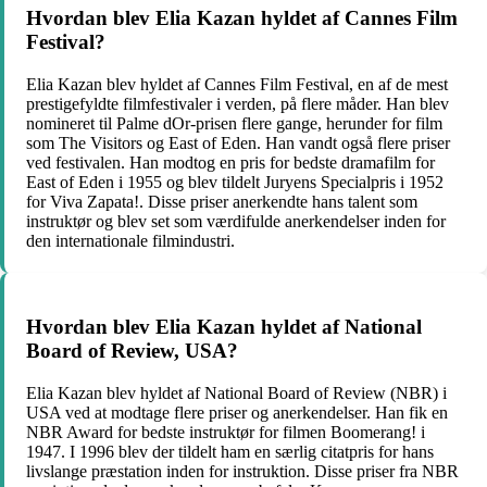
Hvordan blev Elia Kazan hyldet af Cannes Film
Festival?
Elia Kazan blev hyldet af Cannes Film Festival, en af ​​de mest
prestigefyldte filmfestivaler i verden, på flere måder. Han blev
nomineret til Palme dOr-prisen flere gange, herunder for film
som The Visitors og East of Eden. Han vandt også flere priser
ved festivalen. Han modtog en pris for bedste dramafilm for
East of Eden i 1955 og blev tildelt Juryens Specialpris i 1952
for Viva Zapata!. Disse priser anerkendte hans talent som
instruktør og blev set som værdifulde anerkendelser inden for
den internationale filmindustri.
Hvordan blev Elia Kazan hyldet af National
Board of Review, USA?
Elia Kazan blev hyldet af National Board of Review (NBR) i
USA ved at modtage flere priser og anerkendelser. Han fik en
NBR Award for bedste instruktør for filmen Boomerang! i
1947. I 1996 blev der tildelt ham en særlig citatpris for hans
livslange præstation inden for instruktion. Disse priser fra NBR