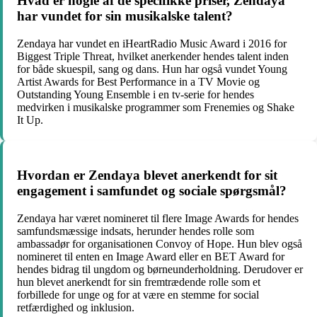
Hvad er nogle af de specifikke priser, Zendaya
har vundet for sin musikalske talent?
Zendaya har vundet en iHeartRadio Music Award i 2016 for
Biggest Triple Threat, hvilket anerkender hendes talent inden
for både skuespil, sang og dans. Hun har også vundet Young
Artist Awards for Best Performance in a TV Movie og
Outstanding Young Ensemble i en tv-serie for hendes
medvirken i musikalske programmer som Frenemies og Shake
It Up.
Hvordan er Zendaya blevet anerkendt for sit
engagement i samfundet og sociale spørgsmål?
Zendaya har været nomineret til flere Image Awards for hendes
samfundsmæssige indsats, herunder hendes rolle som
ambassadør for organisationen Convoy of Hope. Hun blev også
nomineret til enten en Image Award eller en BET Award for
hendes bidrag til ungdom og børneunderholdning. Derudover er
hun blevet anerkendt for sin fremtrædende rolle som et
forbillede for unge og for at være en stemme for social
retfærdighed og inklusion.