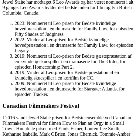
Jewel Staite har modtaget 6 Leo Awards og har været nomineret i alt
9 gange. Leo Awards hylder det bedste inden for film og tv i British
Columbia, Canada.
2023: Nomineret til Leo-prisen for Bedste kvindelige
hovedpræstation i en dramaserie for Family Law, for episoden
Fifty Shades of Judginess.
2022: Vinder af Leo-prisen for Bedste kvindelige
hovedpræstation i en dramaserie for Family Law, for episoden
Legacy.
2019: Nomineret til Leo-prisen for Bedste gæstepræstation af
en kvindelig skuespiller i en dramaserie for The Order, for
episoden Homecoming: Part 2.
2019: Vinder af Leo-prisen for Bedste præstation af en
kvindelig skuespiller i en kortfilm for CC.
2009: Nomineret til Leo-prisen for Bedste kvindelige
hovedpræstation i en dramaserie for Stargate: Atlantis, for
episoden Tracker.
Canadian Filmmakers Festival
I 2016 vandt Jewel Staite prisen for Bedste ensemble ved Canadian
Filmmakers Festival for filmen How to Plan an Orgy in a Small
Town. Hun delte prisen med Ennis Esmer, Lauren Lee Smith,
Katharine Isabelle, Mark OBrien, Jonas Chernick, Tommie-Amber