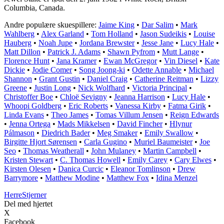
Columbia, Canada.
Andre populære skuespillere:
Jaime King
•
Dar Salim
•
Mark
Wahlberg
•
Alex Garland
•
Tom Holland
•
Jason Sudeikis
•
Louise
Hauberg
•
Noah Jupe
•
Jordana Brewster
•
Jesse Jane
•
Lucy Hale
•
Matt Dillon
•
Patrick J. Adams
•
Shawn Pyfrom
•
Mutt Lange
•
Florence Hunt
•
Jana Kramer
•
Ewan McGregor
•
Vin Diesel
•
Kate
Dickie
•
Jodie Comer
•
Song Joong-ki
•
Odette Annable
•
Michael
Shannon
•
Grant Gustin
•
Daniel Craig
•
Catherine Reitman
•
Lizzy
Greene
•
Justin Long
•
Nick Wolfhard
•
Victoria Principal
•
Christoffer Boe
•
Chloë Sevigny
•
Jeanna Harrison
•
Lucy Hale
•
Whoopi Goldberg
•
Eric Roberts
•
Vanessa Kirby
•
Fatma Girik
•
Linda Evans
•
Theo James
•
Tomas Villum Jensen
•
Reign Edwards
•
Jenna Ortega
•
Mads Mikkelsen
•
David Fincher
•
Hlynur
Pálmason
•
Diedrich Bader
•
Meg Smaker
•
Emily Swallow
•
Birgitte Hjort Sørensen
•
Carla Gugino
•
Muriel Baumeister
•
Joe
Seo
•
Thomas Weatherall
•
John Mulaney
•
Martin Campbell
•
Kristen Stewart
•
C. Thomas Howell
•
Emily Carey
•
Cary Elwes
•
Kirsten Olesen
•
Danica Curcic
•
Eleanor Tomlinson
•
Drew
Barrymore
•
Matthew Modine
•
Matthew Fox
•
Idina Menzel
Herre
Stjerner
Del med hjertet
X
Facebook