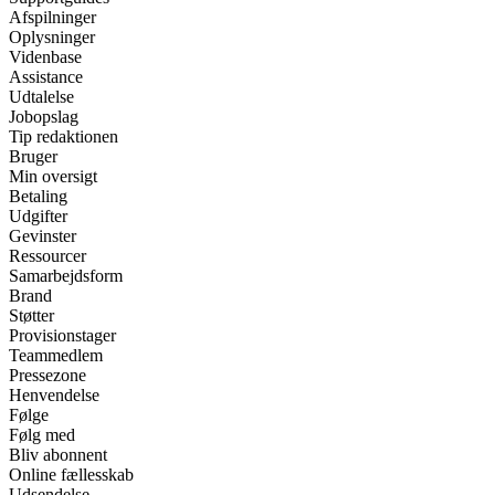
Afspilninger
Oplysninger
Videnbase
Assistance
Udtalelse
Jobopslag
Tip redaktionen
Bruger
Min oversigt
Betaling
Udgifter
Gevinster
Ressourcer
Samarbejdsform
Brand
Støtter
Provisionstager
Teammedlem
Pressezone
Henvendelse
Følge
Følg med
Bliv abonnent
Online fællesskab
Udsendelse