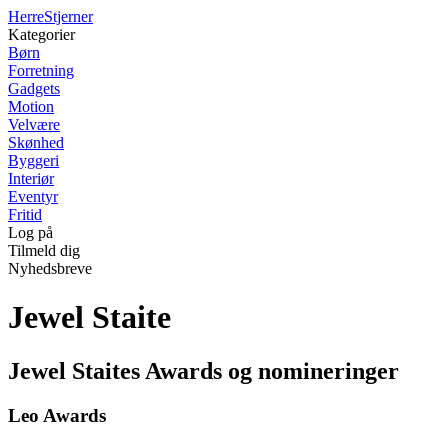
Herre
Stjerner
Kategorier
Børn
Forretning
Gadgets
Motion
Velvære
Skønhed
Byggeri
Interiør
Eventyr
Fritid
Log på
Tilmeld dig
Nyhedsbreve
Jewel Staite
Jewel Staites Awards og nomineringer
Leo Awards