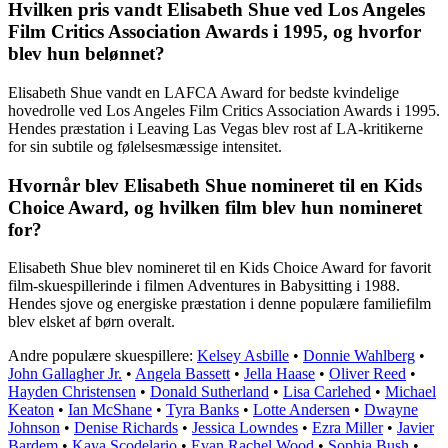
Hvilken pris vandt Elisabeth Shue ved Los Angeles
Film Critics Association Awards i 1995, og hvorfor
blev hun belønnet?
Elisabeth Shue vandt en LAFCA Award for bedste kvindelige
hovedrolle ved Los Angeles Film Critics Association Awards i 1995.
Hendes præstation i Leaving Las Vegas blev rost af LA-kritikerne
for sin subtile og følelsesmæssige intensitet.
Hvornår blev Elisabeth Shue nomineret til en Kids
Choice Award, og hvilken film blev hun nomineret
for?
Elisabeth Shue blev nomineret til en Kids Choice Award for favorit
film-skuespillerinde i filmen Adventures in Babysitting i 1988.
Hendes sjove og energiske præstation i denne populære familiefilm
blev elsket af børn overalt.
Andre populære skuespillere:
Kelsey Asbille
•
Donnie Wahlberg
•
John Gallagher Jr.
•
Angela Bassett
•
Jella Haase
•
Oliver Reed
•
Hayden Christensen
•
Donald Sutherland
•
Lisa Carlehed
•
Michael
Keaton
•
Ian McShane
•
Tyra Banks
•
Lotte Andersen
•
Dwayne
Johnson
•
Denise Richards
•
Jessica Lowndes
•
Ezra Miller
•
Javier
Bardem
•
Kaya Scodelario
•
Evan Rachel Wood
•
Sophia Bush
•