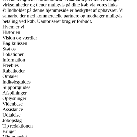
virksomheder og tjener muligvis på dine køb via vores links.
© Indholdet på denne hjemmeside er beskyttet af ophavsret. Vi
samarbejder med kommercielle partnere og modtager muligvis
betaling ved køb. Uautoriseret brug er forbudt.
Hvem er vi
Historien
Vision og værdier
Bag kulissen
Støt os
Lokationer
Information
Freebies
Rabatkoder
Omtaler
Indkøbsguides
Supportguides
Afspilninger
Oplysninger
Videnbase
Assistance
Udtalelse
Jobopslag
Tip redaktionen
Bruger
Min oversigt