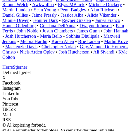
Raquel Welch
•
Awkwafina
•
Elyas MBarek
•
Michelle Dockery
•
Martin Landau
•
Sean Young
•
Penn Badgley
•
Alan Ritchson
•
Daniel Gillies
•
Jaime Pressly
•
Jessica Alba
•
Alicia Vikander
•
Minnie Driver
•
Jennifer Dark
•
Regner Grasten
•
James Franco
•
Hanna Oldenburg
•
Cristiana DellAnna
•
Dwayne Johnson
•
Pam
Ferris
•
John Noble
•
Justin Chambers
•
James Gunn
•
John Hannah
•
Josh Hutcherson
•
Maria Bello
•
Sobhita Dhulipala
•
Maxwell
Jenkins
•
Melora Hardin
•
Karen Allen
•
Brie Larson
•
Martin Kove
•
Mackenzie Davis
•
Christopher Nolan
•
Guy-Manuel De Homem-
Christo
•
Niels Arden Oplev
•
Josh Hutcherson
•
Ali Sivandi
•
Kyle
Colton
Herre
Stjerner
Del med hjertet
X
Facebook
Instagram
LinkedIn
YouTube
Pinterest
TikTok
Mail
RSS
© Al kopiering forbudt.
© Alle rettigheder forbeholdes. Vi samarbejder med udvalgte