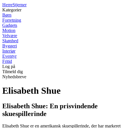
Herre
Stjerner
Kategorier
Børn
Forretning
Gadgets
Motion
Velvære
Skønhed
Byggeri
Interiør
Eventyr
Fritid
Log på
Tilmeld dig
Nyhedsbreve
Elisabeth Shue
Elisabeth Shue: En prisvindende
skuespillerinde
Elisabeth Shue er en amerikansk skuespillerinde, der har markeret